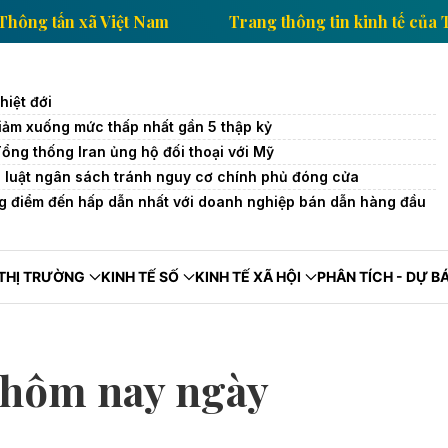
inh tế của Thông tấn xã Việt Nam
Trang thông tin ki
iệt đới
iảm xuống mức thấp nhất gần 5 thập kỷ
Tổng thống Iran ủng hộ đối thoại với Mỹ
 luật ngân sách tránh nguy cơ chính phủ đóng cửa
g điểm đến hấp dẫn nhất với doanh nghiệp bán dẫn hàng đầu
THỊ TRƯỜNG
KINH TẾ SỐ
KINH TẾ XÃ HỘI
PHÂN TÍCH - DỰ B
á hôm nay ngày