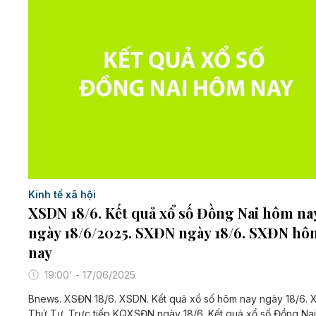
Kinh tế xã hội
XSDN 18/6. Kết quả xổ số Đồng Nai hôm na
ngày 18/6/2025. SXĐN ngày 18/6. SXĐN hô
nay
19:00' - 17/06/2025
Bnews. XSĐN 18/6. XSDN. Kết quả xổ số hôm nay ngày 18/6.
Thứ Tư. Trực tiếp KQXSĐN ngày 18/6. Kết quả xổ số Đồng Na