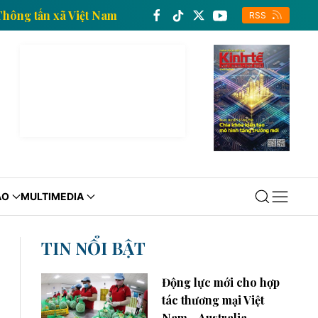
nh tế của Thông tấn xã Việt Nam
Trang thông tin ki
RSS
ÁO
MULTIMEDIA
TIN NỔI BẬT
Động lực mới cho hợp
tác thương mại Việt
Nam - Australia