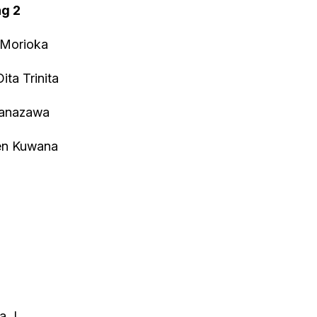
ng 2
 Morioka
ta Trinita
Kanazawa
ien Kuwana
a J