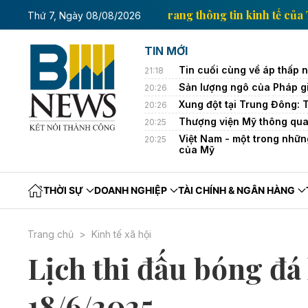
inh tế của Thông tấn xã Việt Nam
Trang thông tin k
Thứ 7, Ngày 08/08/2026
TIN MỚI
Tin cuối cùng về áp thấp nh
21:18
Sản lượng ngô của Pháp g
20:26
Xung đột tại Trung Đông: 
20:26
Thượng viện Mỹ thông qua
20:25
Việt Nam - một trong nhữn
20:25
của Mỹ
THỜI SỰ
DOANH NGHIỆP
TÀI CHÍNH & NGÂN HÀNG
Trang chủ
Kinh tế xã hội
Lịch thi đấu bóng đ
18/6/2025