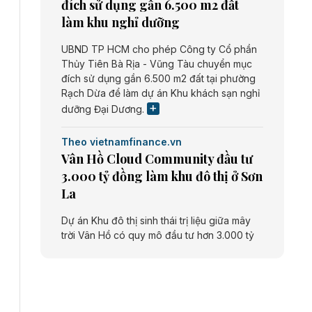
đích sử dụng gần 6.500 m2 đất
làm khu nghỉ dưỡng
UBND TP HCM cho phép Công ty Cổ phần
Thủy Tiên Bà Rịa - Vũng Tàu chuyển mục
đích sử dụng gần 6.500 m2 đất tại phường
Rạch Dừa để làm dự án Khu khách sạn nghỉ
dưỡng Đại Dương.
Theo vietnamfinance.vn
Vân Hồ Cloud Community đầu tư
3.000 tỷ đồng làm khu đô thị ở Sơn
La
Dự án Khu đô thị sinh thái trị liệu giữa mây
trời Vân Hồ có quy mô đầu tư hơn 3.000 tỷ
đồng do Công ty cổ phần Vân Hồ Cloud
Community thực hiện.
Theo vietnamfinance.vn