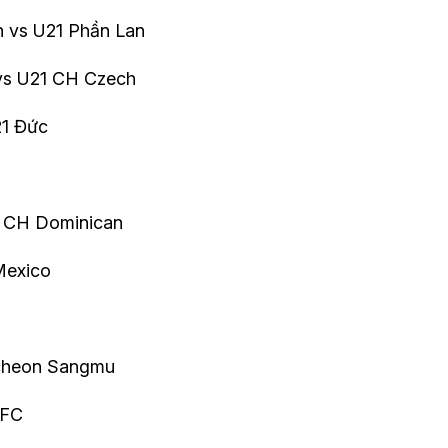
h vs U21 Phần Lan
 vs U21 CH Czech
21 Đức
s CH Dominican
Mexico
mcheon Sangmu
 FC