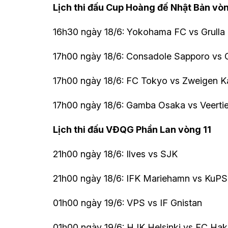
Lịch thi đấu Cup Hoàng đế Nhật Bản vò
16h30 ngày 18/6: Yokohama FC vs Grulla
17h00 ngày 18/6: Consadole Sapporo vs Oi
17h00 ngày 18/6: FC Tokyo vs Zweigen 
17h00 ngày 18/6: Gamba Osaka vs Veert
Lịch thi đấu VĐQG Phần Lan vòng 11
21h00 ngày 18/6: Ilves vs SJK
21h00 ngày 18/6: IFK Mariehamn vs KuPS
01h00 ngày 19/6: VPS vs IF Gnistan
01h00 ngày 19/6: HJK Helsinki vs FC Hak