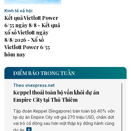
Kinh tế xã hội
Kết quả Vietlott Power
6/55 ngày 8/8 - Kết quả
xổ số Vietlott ngày
8/8/2026 - Xổ số
Vietlott Power 6/55
hôm nay
ĐIỂM BÁO TRONG TUẦN
Theo vnexpress.net
Keppel thoái toàn bộ vốn khỏi dự án
Empire City tại Thủ Thiêm
Tập đoàn Keppel (Singapore) bán toàn bộ 40% vốn
tại dự án Empire City với giá 270 triệu USD, chấm dứt
vai trò cổ đông sau hơn một thập kỷ đồng hành cùng
dự án.