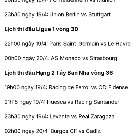
23h30 ngày 19/4: Union Berlin vs Stuttgart
Lịch thi đấu Ligue 1 vòng 30
22h00 ngày 19/4: Paris Saint-Germain vs Le Havre
00h00 ngày 20/4: AS Monaco vs Strasbourg
Lịch thi đấu Hạng 2 Tây Ban Nha vòng 36
19h00 ngày 19/4: Racing de Ferrol vs CD Eldense
21h15 ngày 19/4: Huesca vs Racing Santander
23h30 ngày 19/4: Levante vs Real Zaragoza
02h00 ngày 20/4: Burgos CF vs Cadiz.