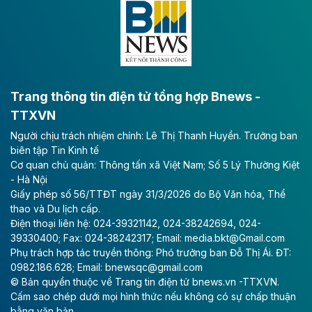
lực phát triển kinh tế - xã hội khu vực phía Nam đồng
bằng sông Hồng.
Theo baodautu.vn
ACV rót gần 40 ngàn tỷ đồng vào sân bay
Long Thành
Trang thông tin điện tử tổng hợp Bnews -
TTXVN
Tổng công ty Cảng hàng không Việt Nam - CTCP
Người chịu trách nhiệm chính: Lê Thị Thanh Huyền. Trưởng ban
(ACV) vừa lập kỷ lục mới về lợi nhuận trong quý
biên tập Tin Kinh tế
II/2026.
Cơ quan chủ quản: Thông tấn xã Việt Nam; Số 5 Lý Thường Kiệt
- Hà Nội
Theo baodautu.vn
Giấy phép số 56/TTĐT ngày 31/3/2026 do Bộ Văn hóa, Thể
Vinaconex lập đỉnh doanh thu
thao và Du lịch cấp.
Điện thoại liên hệ: 024-39321142, 024-38242694, 024-
Tổng CTCP Xuất nhập khẩu và Xây dựng Việt Nam
39330400; Fax: 024-38242317; Email: media.bkt@Gmail.com
(Vinaconex) đã khép lại nửa đầu năm với doanh thu
Phụ trách hợp tác truyền thông: Phó trưởng ban Đỗ Thị Ái. ĐT:
thuần gần 7.268 tỷ đồng, tăng 4% so với cùng kỳ và
0982.186.628; Email: bnewsqc@gmail.com
cũng là mức cao nhất lịch sử hoạt động của doanh
© Bản quyền thuộc về Trang tin điện tử bnews.vn -TTXVN.
nghiệp.
Cấm sao chép dưới mọi hình thức nếu không có sự chấp thuận
bằng văn bản.