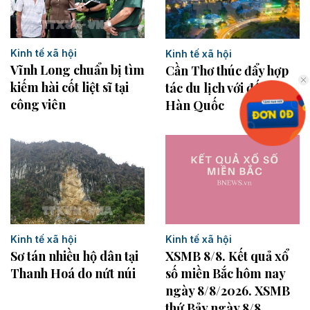
Kinh tế xã hội
Kinh tế xã hội
Vĩnh Long chuẩn bị tìm
Cần Thơ thúc đẩy hợp
kiếm hài cốt liệt sĩ tại
tác du lịch với đối tác
công viên
Hàn Quốc
Kinh tế xã hội
Kinh tế xã hội
Sơ tán nhiều hộ dân tại
XSMB 8/8. Kết quả xổ
Thanh Hoá do nứt núi
số miền Bắc hôm nay
ngày 8/8/2026. XSMB
thứ Bảy ngày 8/8