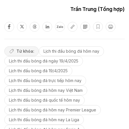
Trần Trung (Tổng hợp)
Zalo
Từ khóa:
Lịch thi đấu bóng đá hôm nay
Lịch thi đấu bóng đá ngày 19/4/2025
Lịch thi đấu bóng đá 19/4/2025
Lịch thi đấu bóng đá trực tiếp hôm nay
Lịch thi đấu bóng đá hôm nay Việt Nam
Lịch thi đấu bóng đá quốc tế hôm nay
Lịch thi đấu bóng đá hôm nay Premier League
Lịch thi đấu bóng đá hôm nay La Liga