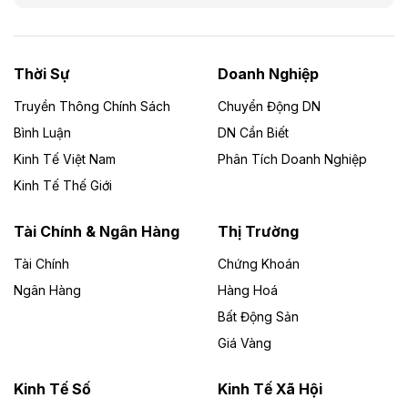
Năng lượng môi trường Bắc Giang đầu tư
nhà máy điện rác 1.866 tỷ đồng
Thời Sự
Doanh Nghiệp
Dự án Nhà máy xử lý rác và phát điện Bắc Giang do
Công ty TNHH Năng lượng môi trường Bắc Giang làm
Truyền Thông Chính Sách
Chuyển Động DN
chủ đầu tư, có tổng mức đầu tư 1.866 tỷ đồng.
Bình Luận
DN Cần Biết
Kinh Tế Việt Nam
Phân Tích Doanh Nghiệp
Theo vietnamfinance.vn
Đức Long Gia Lai mở rộng ‘hệ sinh thái’
Kinh Tế Thế Giới
năng lượng với loạt dự án nghìn tỷ ở Gia
Lai
Tài Chính & Ngân Hàng
Thị Trường
Tài Chính
Chứng Khoán
Bốn doanh nghiệp có sự góp vốn của Công ty Cổ
phần Tập đoàn Đức Long Gia Lai (HoSE: DLG) được
Ngân Hàng
Hàng Hoá
chấp thuận đầu tư 4 dự án điện gió và điện mặt trời tại
Bất Động Sản
Gia Lai với tổng vốn hơn 4.750 tỷ đồng.
Giá Vàng
Theo vnexpress.net
Đồng Nai cho thuê gần 59 ha đất làm khu
Kinh Tế Số
Kinh Tế Xã Hội