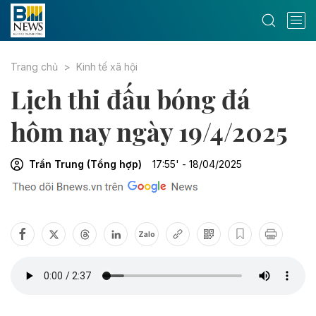
Trang chủ
Kinh tế xã hội
Lịch thi đấu bóng đá
hôm nay ngày 19/4/2025
Trần Trung (Tổng hợp)
17:55' - 18/04/2025
Zalo