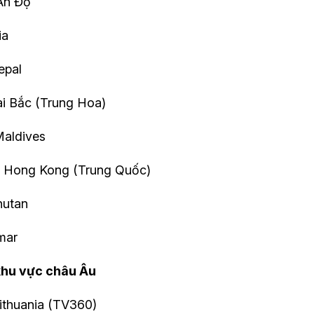
Ấn Độ
ia
epal
ài Bắc (Trung Hoa)
Maldives
s Hong Kong (Trung Quốc)
hutan
mar
 khu vực châu Âu
ithuania (TV360)