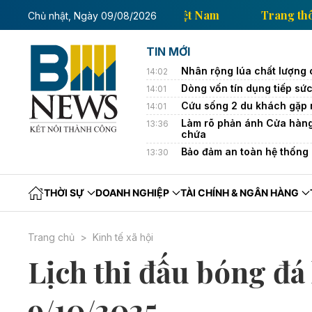
Trang thông tin kinh tế của Thông tấn xã Việt Nam
Chủ nhật, Ngày 09/08/2026
TIN MỚI
Nhân rộng lúa chất lượng c
14:02
Dòng vốn tín dụng tiếp sức
14:01
Cứu sống 2 du khách gặp 
14:01
Làm rõ phản ánh Cửa hàng
13:36
chứa
Bảo đảm an toàn hệ thống 
13:30
THỜI SỰ
DOANH NGHIỆP
TÀI CHÍNH & NGÂN HÀNG
Trang chủ
Kinh tế xã hội
Lịch thi đấu bóng đ
9/10/2025