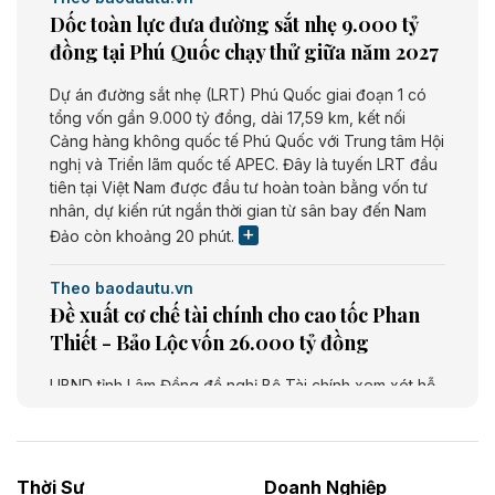
Dốc toàn lực đưa đường sắt nhẹ 9.000 tỷ
đồng tại Phú Quốc chạy thử giữa năm 2027
Dự án đường sắt nhẹ (LRT) Phú Quốc giai đoạn 1 có
tổng vốn gần 9.000 tỷ đồng, dài 17,59 km, kết nối
Cảng hàng không quốc tế Phú Quốc với Trung tâm Hội
nghị và Triển lãm quốc tế APEC. Đây là tuyến LRT đầu
tiên tại Việt Nam được đầu tư hoàn toàn bằng vốn tư
nhân, dự kiến rút ngắn thời gian từ sân bay đến Nam
Đảo còn khoảng 20 phút.
Theo baodautu.vn
Đề xuất cơ chế tài chính cho cao tốc Phan
Thiết - Bảo Lộc vốn 26.000 tỷ đồng
UBND tỉnh Lâm Đồng đề nghị Bộ Tài chính xem xét hỗ
trợ khoảng 10.000 tỷ đồng từ ngân sách Trung ương
giai đoạn 2026 - 2030 để đầu tư cao tốc Phan Thiết -
Bảo Lộc, thuộc tuyến Phan Thiết - Bảo Lộc - Gia Nghĩa
- Bu Prăng. Dự án dài khoảng 73,49 km, tổng mức đầu
Thời Sự
Doanh Nghiệp