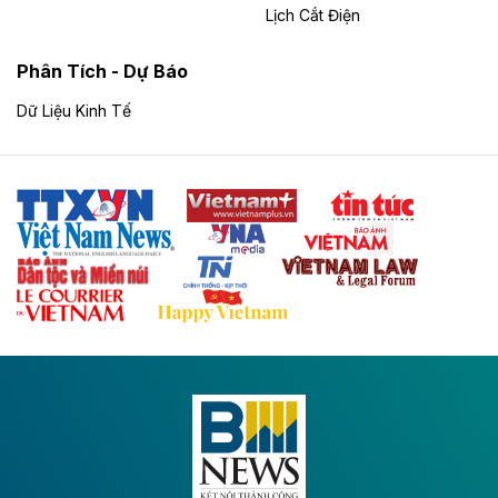
19.347 tỷ đồng cùng kỳ năm 2025. Riêng tháng 7,
Lịch Cắt Điện
Thành phố thu hút hơn 42.520 tỷ đồng, gồm 9 dự án
cấp mới với hơn 18.594 tỷ đồng và 7 lượt điều chỉnh
Phân Tích - Dự Báo
tăng thêm 23.926 tỷ đồng. Lũy kế, Đà Nẵng có 2.065
dự án đầu tư trong nước, tổng vốn 862.933 tỷ đồng.
Dữ Liệu Kinh Tế
Theo vnexpress.net
Hòa Phát dự kiến rót thêm 20.000 tỷ đồng
vào dự án ray đường sắt tại Dung Quất
Hòa Phát muốn chi thêm 20.000 tỷ đồng để mở rộng
dự án sản xuất ray đường sắt và thép đặc biệt tại khu
kinh tế Dung Quất.
Theo vnexpress.net
Keppel thoái toàn bộ vốn khỏi dự án
Empire City tại Thủ Thiêm
Tập đoàn Keppel (Singapore) bán toàn bộ 40% vốn
tại dự án Empire City với giá 270 triệu USD, chấm dứt