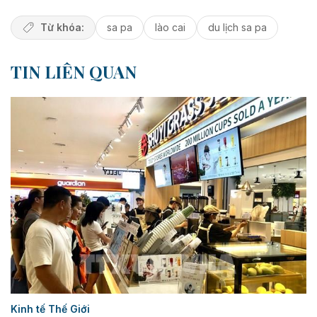
Từ khóa:
sa pa
lào cai
du lịch sa pa
TIN LIÊN QUAN
Kinh tế Thế Giới