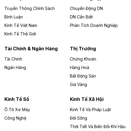
tư dự kiến 26.000 tỷ đồng.
Truyền Thông Chính Sách
Chuyển Động DN
Theo baodautu.vn
Bình Luận
DN Cần Biết
Cà Mau chấp thuận chủ trương đầu tư Dự
Kinh Tế Việt Nam
Phân Tích Doanh Nghiệp
án khu chợ và nhà ở nông thôn vốn 563 tỷ
Kinh Tế Thế Giới
đồng
Tài Chính & Ngân Hàng
Thị Trường
UBND tỉnh Cà Mau chấp thuận chủ trương đầu tư Dự
án khu chợ và nhà ở nông thôn xã Hồ Thị Kỷ theo hình
Tài Chính
Chứng Khoán
thức đấu thầu lựa chọn nhà đầu tư. Dự án rộng 30,745
Ngân Hàng
ha, quy mô dân số khoảng 5.000 người, nhằm hình
Hàng Hoá
thành khu thương mại, chợ và khu nhà ở nông thôn với
Bất Động Sản
hạ tầng kỹ thuật, xã hội đồng bộ.
Giá Vàng
Theo baodautu.vn
Kinh Tế Số
Kinh Tế Xã Hội
Đà Nẵng thu hút thêm 116.000 tỷ đồng vốn
đầu tư trong nước
Ô Tô Xe Máy
Kinh Tế Và Pháp Luật
Công Nghệ
Đời Sống
Trong 7 tháng năm 2026, TP. Đà Nẵng thu hút 116.092
tỷ đồng vốn đầu tư trong nước, tăng mạnh so với
Thời Tiết Và Biến Đổi Khí Hậu