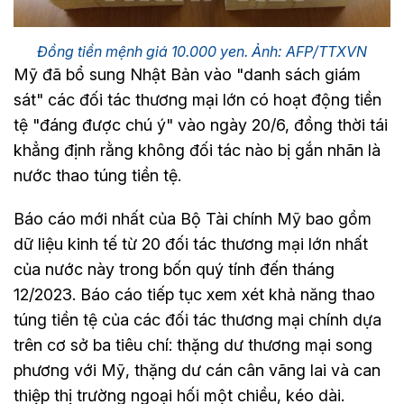
Đồng tiền mệnh giá 10.000 yen. Ảnh: AFP/TTXVN
Mỹ đã bổ sung Nhật Bản vào "danh sách giám
sát" các đối tác thương mại lớn có hoạt động tiền
tệ "đáng được chú ý" vào ngày 20/6, đồng thời tái
khẳng định rằng không đối tác nào bị gắn nhãn là
nước thao túng tiền tệ.
Báo cáo mới nhất của Bộ Tài chính Mỹ bao gồm
dữ liệu kinh tế từ 20 đối tác thương mại lớn nhất
của nước này trong bốn quý tính đến tháng
12/2023. Báo cáo tiếp tục xem xét khả năng thao
túng tiền tệ của các đối tác thương mại chính dựa
trên cơ sở ba tiêu chí: thặng dư thương mại song
phương với Mỹ, thặng dư cán cân vãng lai và can
thiệp thị trường ngoại hối một chiều, kéo dài.