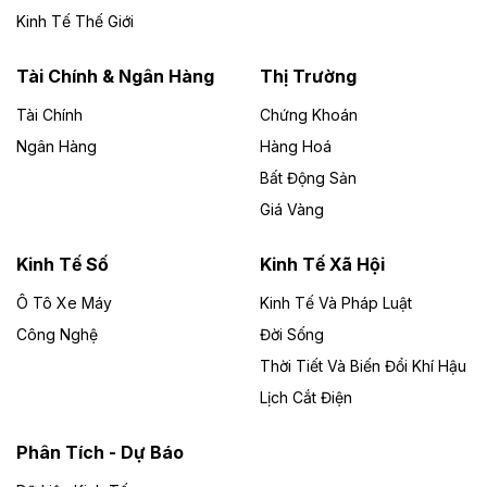
Đức Long Gia Lai mở rộng ‘hệ sinh thái’
Kinh Tế Thế Giới
năng lượng với loạt dự án nghìn tỷ ở Gia
Lai
Tài Chính & Ngân Hàng
Thị Trường
Tài Chính
Chứng Khoán
Bốn doanh nghiệp có sự góp vốn của Công ty Cổ
phần Tập đoàn Đức Long Gia Lai (HoSE: DLG) được
Ngân Hàng
Hàng Hoá
chấp thuận đầu tư 4 dự án điện gió và điện mặt trời tại
Bất Động Sản
Gia Lai với tổng vốn hơn 4.750 tỷ đồng.
Giá Vàng
Theo vnexpress.net
Đồng Nai cho thuê gần 59 ha đất làm khu
Kinh Tế Số
Kinh Tế Xã Hội
công nghiệp ở Long Thành
Ô Tô Xe Máy
Kinh Tế Và Pháp Luật
Công Nghệ
UBND TP Đồng Nai cho Công ty Amata thuê gần 59 ha
Đời Sống
đất để đầu tư khu công nghiệp công nghệ cao Long
Thời Tiết Và Biến Đổi Khí Hậu
Thành, thời hạn đến 2065.
Lịch Cắt Điện
Theo baodautu.vn
Phân Tích - Dự Báo
Đề xuất hỗ trợ 20.000 tỷ đồng làm cao tốc