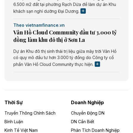
6.500 m2 đất tại phường Rạch Dừa để làm dự án Khu
khách sạn nghỉ dưỡng Đại Dương.
Theo vietnamfinance.vn
Vân Hồ Cloud Community đầu tư 3.000 tỷ
đồng làm khu đô thị ở Sơn La
Dự án Khu đô thị sinh thái trị liệu giữa mây trời Vân Hồ
có quy mô đầu tư hơn 3.000 tỷ đồng do Công ty cổ
phần Vân Hồ Cloud Community thực hiện.
Theo vietnamfinance.vn
Năng lượng môi trường Bắc Giang đầu tư
nhà máy điện rác 1.866 tỷ đồng
Thời Sự
Doanh Nghiệp
Dự án Nhà máy xử lý rác và phát điện Bắc Giang do
Công ty TNHH Năng lượng môi trường Bắc Giang làm
Truyền Thông Chính Sách
Chuyển Động DN
chủ đầu tư, có tổng mức đầu tư 1.866 tỷ đồng.
Bình Luận
DN Cần Biết
Kinh Tế Việt Nam
Phân Tích Doanh Nghiệp
Theo vietnamfinance.vn