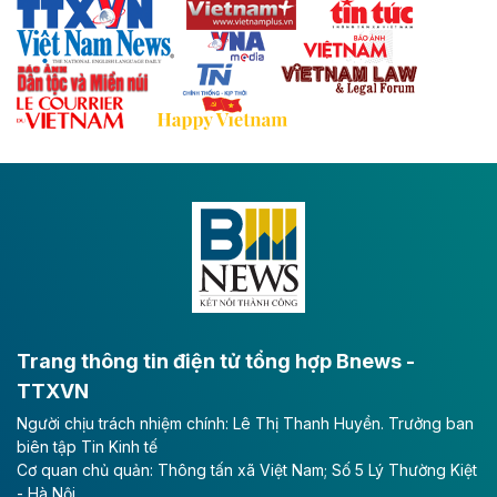
Thái Nguyên và các tỉnh trung du, miền núi phía Bắc
với hệ thống cửa khẩu quốc tế tại Lạng Sơn.
Theo baodautu.vn
Đề xuất đầu tư 11.500 tỷ đồng xây dựng cao
tốc CT.11 qua Ninh Bình
Dự án đầu tư tuyến cao tốc CT.11, đoạn Liêm Tuyền -
Đông A dài khoảng 25,1 km được kỳ vọng sẽ tạo động
lực phát triển kinh tế - xã hội khu vực phía Nam đồng
bằng sông Hồng.
Theo baodautu.vn
ACV rót gần 40 ngàn tỷ đồng vào sân bay
Long Thành
Trang thông tin điện tử tổng hợp Bnews -
TTXVN
Tổng công ty Cảng hàng không Việt Nam - CTCP
Người chịu trách nhiệm chính: Lê Thị Thanh Huyền. Trưởng ban
(ACV) vừa lập kỷ lục mới về lợi nhuận trong quý
biên tập Tin Kinh tế
II/2026.
Cơ quan chủ quản: Thông tấn xã Việt Nam; Số 5 Lý Thường Kiệt
- Hà Nội