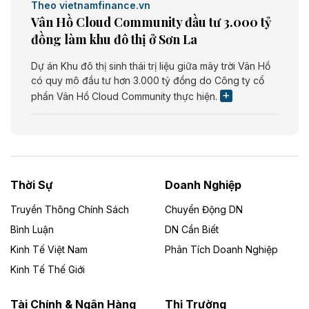
Theo vietnamfinance.vn
Vân Hồ Cloud Community đầu tư 3.000 tỷ
đồng làm khu đô thị ở Sơn La
Dự án Khu đô thị sinh thái trị liệu giữa mây trời Vân Hồ
có quy mô đầu tư hơn 3.000 tỷ đồng do Công ty cổ
phần Vân Hồ Cloud Community thực hiện.
Theo vietnamfinance.vn
Năng lượng môi trường Bắc Giang đầu tư
nhà máy điện rác 1.866 tỷ đồng
Thời Sự
Doanh Nghiệp
Dự án Nhà máy xử lý rác và phát điện Bắc Giang do
Công ty TNHH Năng lượng môi trường Bắc Giang làm
Truyền Thông Chính Sách
Chuyển Động DN
chủ đầu tư, có tổng mức đầu tư 1.866 tỷ đồng.
Bình Luận
DN Cần Biết
Kinh Tế Việt Nam
Phân Tích Doanh Nghiệp
Theo vietnamfinance.vn
Đức Long Gia Lai mở rộng ‘hệ sinh thái’
Kinh Tế Thế Giới
năng lượng với loạt dự án nghìn tỷ ở Gia
Lai
Tài Chính & Ngân Hàng
Thị Trường