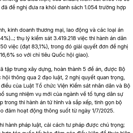
n, đã đề nghị đưa ra khỏi danh sách 1.054 trường hợp
nh, kinh doanh thương mại, lao động và các loại án
4%)...; thụ lý kiểm sát 3.419.218 việc thi hành án dân
150 việc (đạt 83,1%), trong đó giải quyết đơn đề nghị
16,6% so với chỉ tiêu Quốc hội giao).
đã tập trung xây dựng, hoàn thành 5 đề án, được Bộ
 hội thông qua 2 đạo luật, 2 nghị quyết quan trọng,
ố điều của Luật Tổ chức Viện Kiểm sát nhân dân và Bộ
 bổ sung nhiệm vụ mới của ngành về tố tụng dân sự
 trong thi hành án tử hình và sắp xếp, tinh gọn bộ
ảo đảm hoạt động thông suốt từ ngày 1/7/2025.
hi hành pháp luật, cải cách tư pháp được chú trọng;