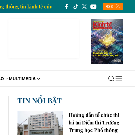
Trang thông tin kinh tế của Thông tấn xã Việt Nam
RSS
ÁO
MULTIMEDIA
TIN NỔI BẬT
Hướng dẫn tổ chức thi
lại tại Điểm thi Trường
Trung học Phổ thông