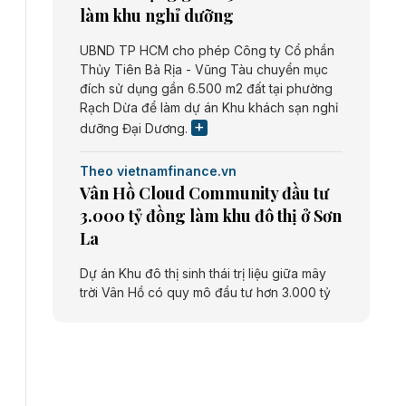
làm khu nghỉ dưỡng
UBND TP HCM cho phép Công ty Cổ phần
Thủy Tiên Bà Rịa - Vũng Tàu chuyển mục
đích sử dụng gần 6.500 m2 đất tại phường
Rạch Dừa để làm dự án Khu khách sạn nghỉ
dưỡng Đại Dương.
Theo vietnamfinance.vn
Vân Hồ Cloud Community đầu tư
3.000 tỷ đồng làm khu đô thị ở Sơn
La
Dự án Khu đô thị sinh thái trị liệu giữa mây
trời Vân Hồ có quy mô đầu tư hơn 3.000 tỷ
đồng do Công ty cổ phần Vân Hồ Cloud
Community thực hiện.
Theo vietnamfinance.vn
Năng lượng môi trường Bắc Giang