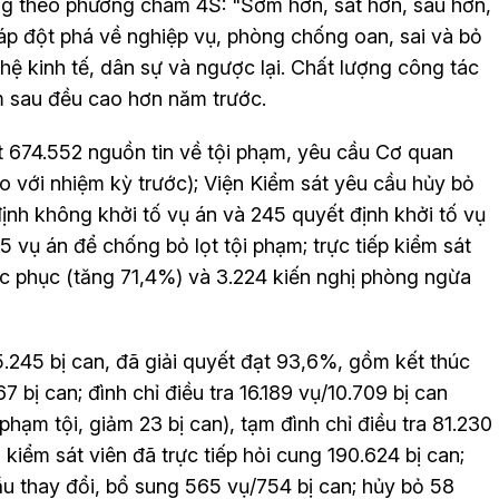
ng theo phương châm 4S: "Sớm hơn, sát hơn, sâu hơn,
háp đột phá về nghiệp vụ, phòng chống oan, sai và bỏ
hệ kinh tế, dân sự và ngược lại. Chất lượng công tác
ăm sau đều cao hơn năm trước.
t 674.552 nguồn tin về tội phạm, yêu cầu Cơ quan
so với nhiệm kỳ trước); Viện Kiểm sát yêu cầu hủy bỏ
ịnh không khởi tố vụ án và 245 quyết định khởi tố vụ
45 vụ án để chống bỏ lọt tội phạm; trực tiếp kiểm sát
ắc phục (tăng 71,4%) và 3.224 kiến nghị phòng ngừa
5.245 bị can, đã giải quyết đạt 93,6%, gồm kết thúc
7 bị can; đình chỉ điều tra 16.189 vụ/10.709 bị can
hạm tội, giảm 23 bị can), tạm đình chỉ điều tra 81.230
, kiểm sát viên đã trực tiếp hỏi cung 190.624 bị can;
ầu thay đổi, bổ sung 565 vụ/754 bị can; hủy bỏ 58