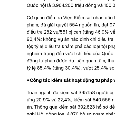
Quốc hội là 3.964.200 triệu đồng và 100.
Cơ quan điều tra Viện Kiểm sát nhân dân tố
phạm; đã giải quyết 554 nguồn tin, đạt 97
điều tra 282 vụ/551 bị can (tăng 46,9% về
90,4%; không vụ án nào đình chỉ điều tr
tội; tỷ lệ điều tra khám phá các loại tội p
nghiêm trọng đều vượt chỉ tiêu của Quốc 
động tư pháp được dư luận quan tâm; thu
tỷ lệ 85,4% (tăng 30,4%), vượt 25,4% so v
*Công tác kiểm sát hoạt động tư pháp v
Toàn ngành đã kiểm sát 395.158 người bị 
ứng 20,9% và 22,4%; kiểm sát 540.556 ng
án. Thông qua kiểm sát 392.823 hồ sơ đề 
nghị Hội đồng loại 4.870 hồ sơ phạm nhân