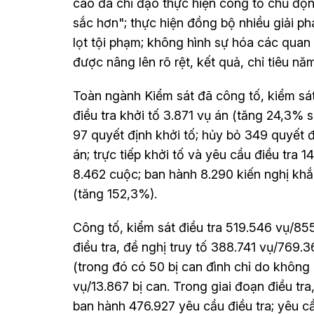
cao đã chỉ đạo thực hiện công tố chủ độ
sắc hơn"; thực hiện đồng bộ nhiều giải p
lọt tội phạm; không hình sự hóa các quan 
được nâng lên rõ rệt, kết quả, chỉ tiêu n
Toàn ngành Kiểm sát đã công tố, kiểm sá
điều tra khởi tố 3.871 vụ án (tăng 24,3% 
97 quyết định khởi tố; hủy bỏ 349 quyết đ
án; trực tiếp khởi tố và yêu cầu điều tra 1
8.462 cuộc; ban hành 8.290 kiến nghị kh
(tăng 152,3%).
Công tố, kiểm sát điều tra 519.546 vụ/85
điều tra, đề nghị truy tố 388.741 vụ/769.36
(trong đó có 50 bị can đình chỉ do không p
vụ/13.867 bị can. Trong giai đoạn điều tra
ban hành 476.927 yêu cầu điều tra; yêu c