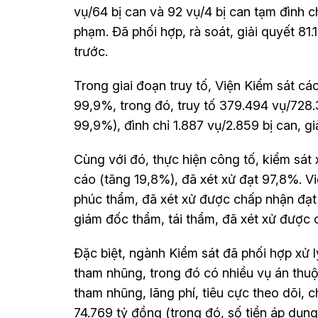
vụ/64 bị can và 92 vụ/4 bị can tạm đình chỉ
phạm. Đã phối hợp, rà soát, giải quyết 81.
trước.
Trong giai đoạn truy tố, Viện Kiểm sát các
99,9%, trong đó, truy tố 379.494 vụ/728.
99,9%), đình chỉ 1.887 vụ/2.859 bị can, g
Cùng với đó, thực hiện công tố, kiểm sát
cáo (tăng 19,8%), đã xét xử đạt 97,8%. V
phúc thẩm, đã xét xử được chấp nhận đạt
giám đốc thẩm, tái thẩm, đã xét xử được
Đặc biệt, ngành Kiểm sát đã phối hợp xử l
tham nhũng, trong đó có nhiều vụ án thu
tham nhũng, lãng phí, tiêu cực theo dõi, 
74.769 tỷ đồng (trong đó, số tiền áp dụ