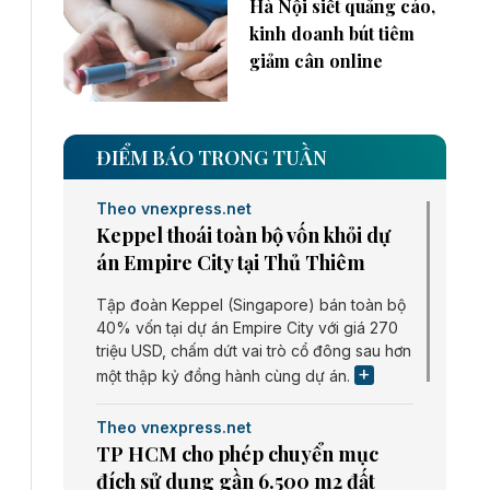
Hà Nội siết quảng cáo,
kinh doanh bút tiêm
giảm cân online
ĐIỂM BÁO TRONG TUẦN
Theo vnexpress.net
Keppel thoái toàn bộ vốn khỏi dự
án Empire City tại Thủ Thiêm
Tập đoàn Keppel (Singapore) bán toàn bộ
40% vốn tại dự án Empire City với giá 270
triệu USD, chấm dứt vai trò cổ đông sau hơn
một thập kỷ đồng hành cùng dự án.
Theo vnexpress.net
TP HCM cho phép chuyển mục
đích sử dụng gần 6.500 m2 đất