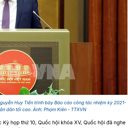
Nguyễn Huy Tiến trình bày Báo cáo công tác nhiệm kỳ 2021-
ân dân tối cao. Ảnh: Phạm Kiên - TTXVN
iệc Kỳ họp thứ 10, Quốc hội khóa XV, Quốc hội đã nghe