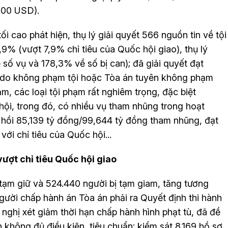
000 USD).
i cao phát hiện, thụ lý giải quyết 566 nguồn tin về tội
,9% (vượt 7,9% chỉ tiêu của Quốc hội giao), thụ lý
 số vụ và 178,3% về số bị can); đã giải quyết đạt
a do không phạm tội hoặc Tòa án tuyên không phạm
hạm, các loại tội phạm rất nghiêm trọng, đặc biệt
hội, trong đó, có nhiều vụ tham nhũng trong hoạt
 hồi 85,139 tỷ đồng/99,644 tỷ đồng tham nhũng, đạt
ới chỉ tiêu của Quốc hội...
ượt chỉ tiêu Quốc hội giao
tạm giữ và 524.440 người bị tạm giam, tăng tương
ười chấp hành án Tòa án phải ra Quyết định thi hành
nghị xét giảm thời hạn chấp hành hình phạt tù, đã đề
 không đủ điều kiện, tiêu chuẩn; kiểm sát 8.169 hồ sơ