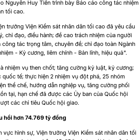
cao Nguyễn Huy Tiến trình bày Báo cáo công tác nhiệm
n tối cao.
ện trưởng Viện Kiểm sát nhân dân tối cao đã yêu cầu
ý, chỉ đạo, điều hành; đề cao trách nhiệm của người
h công tác trọng tâm, chuyên đề; chỉ đạo toàn Ngành
iệm - Kỷ cương, liêm chính - Bản lĩnh, hiệu quả".
à nhiệm vụ then chốt; tăng cường kỷ luật, kỷ cương;
 quốc tế; thực hiện 2 nhiệm vụ đột phá, 25 nhóm
hiện thể chế, hướng dẫn nghiệp vụ, tăng cường phối
tồn tại, hạn chế đã được các Ủy ban của Quốc hội
ượt các chỉ tiêu Quốc hội giao.
u hồi hơn 74.769 tỷ đồng
h vực hình sự, Viện trưởng Viện Kiểm sát nhân dân tối