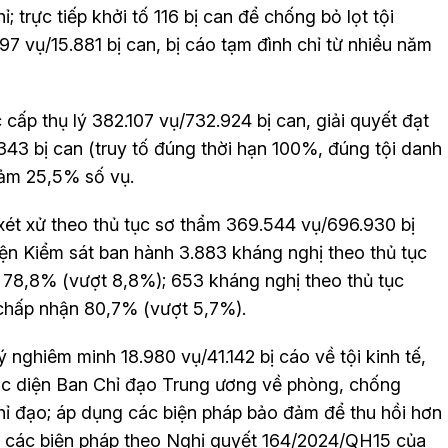
; trực tiếp khởi tố 116 bị can để chống bỏ lọt tội
197 vụ/15.881 bị can, bị cáo tạm đình chỉ từ nhiều năm
 cấp thụ lý 382.107 vụ/732.924 bị can, giải quyết đạt
343 bị can (truy tố đúng thời hạn 100%, đúng tội danh
iảm 25,5% số vụ.
 xét xử theo thủ tục sơ thẩm 369.544 vụ/696.930 bị
iện Kiểm sát ban hành 3.883 kháng nghị theo thủ tục
 78,8% (vượt 8,8%); 653 kháng nghị theo thủ tục
 chấp nhận 80,7% (vượt 5,7%).
ý nghiêm minh 18.980 vụ/41.142 bị cáo về tội kinh tế,
ộc diện Ban Chỉ đạo Trung ương về phòng, chống
chỉ đạo; áp dụng các biện pháp bảo đảm để thu hồi hơn
ng các biện pháp theo Nghị quyết 164/2024/QH15 của