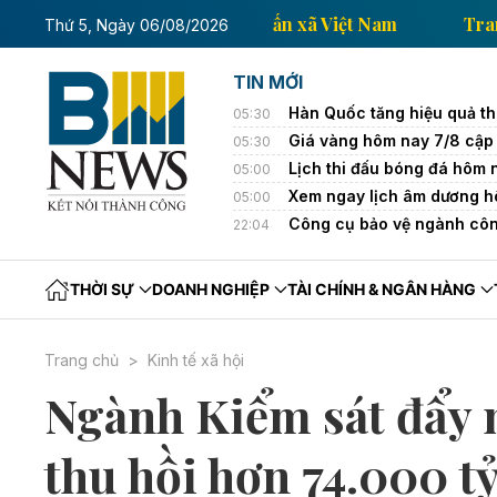
Trang thông tin kinh tế của Thông tấn xã Việt Nam
Thứ 5, Ngày 06/08/2026
TIN MỚI
Hàn Quốc tăng hiệu quả th
05:30
Giá vàng hôm nay 7/8 cập 
05:30
Lịch thi đấu bóng đá hôm
05:00
Xem ngay lịch âm dương h
05:00
Công cụ bảo vệ ngành côn
22:04
THỜI SỰ
DOANH NGHIỆP
TÀI CHÍNH & NGÂN HÀNG
Trang chủ
Kinh tế xã hội
Ngành Kiểm sát đẩy 
thu hồi hơn 74.000 