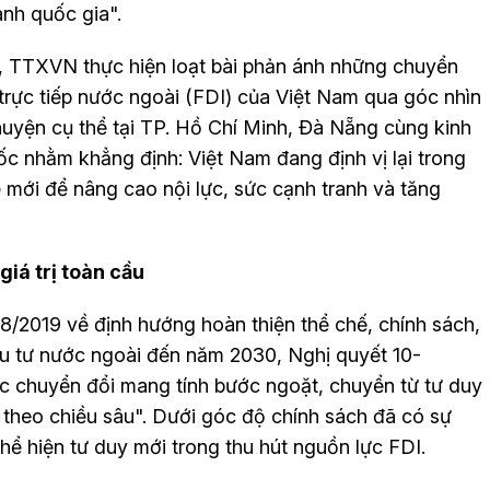
anh quốc gia".
10, TTXVN thực hiện loạt bài phản ánh những chuyển
 trực tiếp nước ngoài (FDI) của Việt Nam qua góc nhìn
huyện cụ thể tại TP. Hồ Chí Minh, Đà Nẵng cùng kinh
c nhằm khẳng định: Việt Nam đang định vị lại trong
mới để nâng cao nội lực, sức cạnh tranh và tăng
giá trị toàn cầu
2019 về định hướng hoàn thiện thể chế, chính sách,
ầu tư nước ngoài đến năm 2030, Nghị quyết 10-
c chuyển đổi mang tính bước ngoặt, chuyển từ tư duy
n theo chiều sâu". Dưới góc độ chính sách đã có sự
thể hiện tư duy mới trong thu hút nguồn lực FDI.