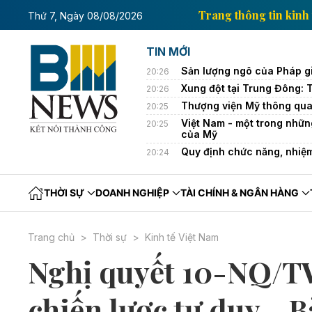
g tin kinh tế của Thông tấn xã Việt Nam
Trang thôn
Thứ 7, Ngày 08/08/2026
TIN MỚI
Sản lượng ngô của Pháp g
20:26
Xung đột tại Trung Đông: 
20:26
Thượng viện Mỹ thông qua
20:25
Việt Nam - một trong nhữn
20:25
của Mỹ
Quy định chức năng, nhiệm
20:24
THỜI SỰ
DOANH NGHIỆP
TÀI CHÍNH & NGÂN HÀNG
Trang chủ
Thời sự
Kinh tế Việt Nam
Nghị quyết 10-NQ/T
chiến lược tư duy - Bà