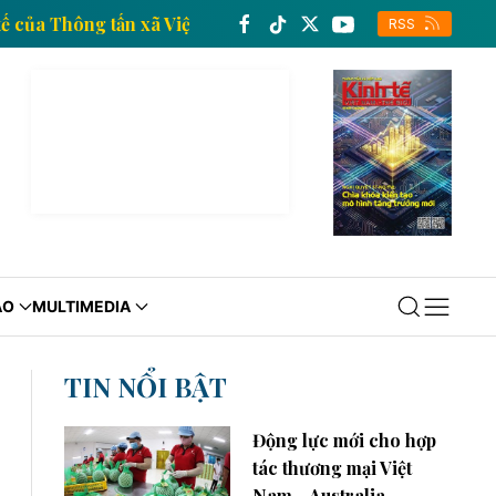
 tin kinh tế của Thông tấn xã Việt Nam
Trang thông
RSS
ÁO
MULTIMEDIA
TIN NỔI BẬT
Động lực mới cho hợp
tác thương mại Việt
Nam - Australia