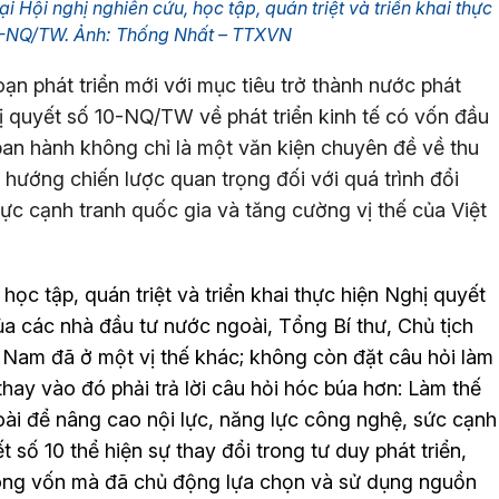
i Hội nghị nghiên cứu, học tập, quán triệt và triển khai thực
10-NQ/TW. Ảnh: Thống Nhất – TTXVN
ạn phát triển mới với mục tiêu trở thành nước phát
ị quyết số 10-NQ/TW về phát triển kinh tế có vốn đầu
ban hành không chỉ là một văn kiện chuyên đề về thu
 hướng chiến lược quan trọng đối với quá trình đổi
ực cạnh tranh quốc gia và tăng cường vị thế của Việt
 học tập, quán triệt và triển khai thực hiện Nghị quyết
ủa các nhà đầu tư nước ngoài, Tổng Bí thư, Chủ tịch
Nam đã ở một vị thế khác; không còn đặt câu hỏi làm
hay vào đó phải trả lời câu hỏi hóc búa hơn: Làm thế
ài để nâng cao nội lực, năng lực công nghệ, sức cạnh
t số 10 thể hiện sự thay đổi trong tư duy phát triển,
òng vốn mà đã chủ động lựa chọn và sử dụng nguồn