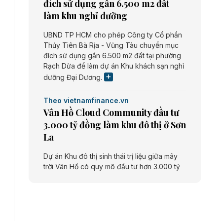
đích sử dụng gần 6.500 m2 đất
làm khu nghỉ dưỡng
UBND TP HCM cho phép Công ty Cổ phần
Thủy Tiên Bà Rịa - Vũng Tàu chuyển mục
đích sử dụng gần 6.500 m2 đất tại phường
Rạch Dừa để làm dự án Khu khách sạn nghỉ
dưỡng Đại Dương.
Theo vietnamfinance.vn
Vân Hồ Cloud Community đầu tư
3.000 tỷ đồng làm khu đô thị ở Sơn
La
Dự án Khu đô thị sinh thái trị liệu giữa mây
trời Vân Hồ có quy mô đầu tư hơn 3.000 tỷ
đồng do Công ty cổ phần Vân Hồ Cloud
Community thực hiện.
Theo vietnamfinance.vn