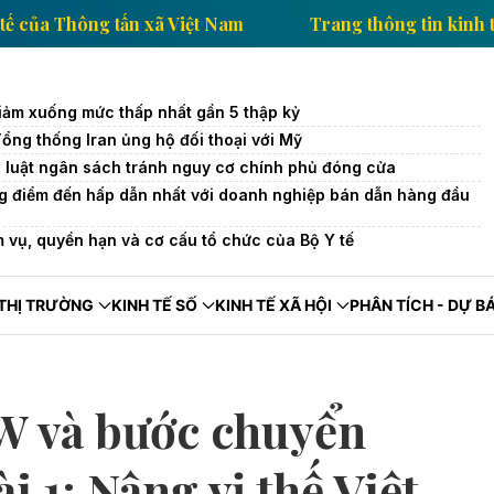
g tin kinh tế của Thông tấn xã Việt Nam
Trang thông
iảm xuống mức thấp nhất gần 5 thập kỷ
Tổng thống Iran ủng hộ đối thoại với Mỹ
 luật ngân sách tránh nguy cơ chính phủ đóng cửa
g điểm đến hấp dẫn nhất với doanh nghiệp bán dẫn hàng đầu
 vụ, quyền hạn và cơ cấu tổ chức của Bộ Y tế
THỊ TRƯỜNG
KINH TẾ SỐ
KINH TẾ XÃ HỘI
PHÂN TÍCH - DỰ B
W và bước chuyển
i 1: Nâng vị thế Việt