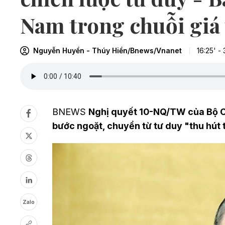
Nam trong chuỗi giá 
Nguyễn Huyền - Thúy Hiền/Bnews/Vnanet
16:25' -
BNEWS
Nghị quyết 10-NQ/TW của Bộ Ch
bước ngoặt, chuyển từ tư duy "thu hút 
Zalo