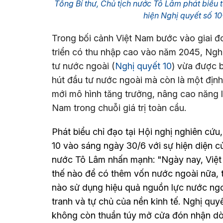
Tổng Bí thư, Chủ tịch nước Tô Lâm phát biểu tạ
hiện Nghị quyết số 
Trong bối cảnh Việt Nam bước vào giai đo
triển có thu nhập cao vào năm 2045, Ngh
tư nước ngoài (
Nghị quyết 10
) vừa được 
hút đầu tư nước ngoài mà còn là một định
mới mô hình tăng trưởng, nâng cao năng l
Nam trong chuỗi giá trị toàn cầu.
Phát biểu chỉ đạo tại Hội nghị nghiên cứu,
10 vào sáng ngày 30/6 với sự hiện diện c
nước Tô Lâm nhấn mạnh: "Ngày nay, Việt 
thế nào để có thêm vốn nước ngoài nữa, t
nào sử dụng hiệu quả nguồn lực nước ngo
tranh và tự chủ của nền kinh tế. Nghị quyế
không còn thuần túy mở cửa đón nhận d