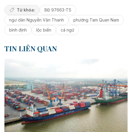
Từ khóa:
BĐ 97663-TS
ngư dân Nguyễn Văn Thanh
phường Tam Quan Nam
bình định
lộc biển
cá ngừ
TIN LIÊN QUAN