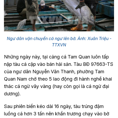
Ngư dân vận chuyển cá ngư lên bờ. Ảnh: Xuân Triệu -
TTXVN
Những ngày này, tại cảng cá Tam Quan luôn tấp
nập tàu cá cập vào bán hải sản. Tàu BĐ 97663-TS
của ngư dân Nguyễn Văn Thanh, phường Tam
Quan Nam chở theo 5 lao động đi hành nghề khai
thác cá ngừ vây vàng (hay còn gọi là cá ngừ đại
dương).
Sau phiên biển kéo dài 16 ngày, tàu trúng đậm
luồng cá hơn 3 tấn nên khẩn trương chạy vào bờ