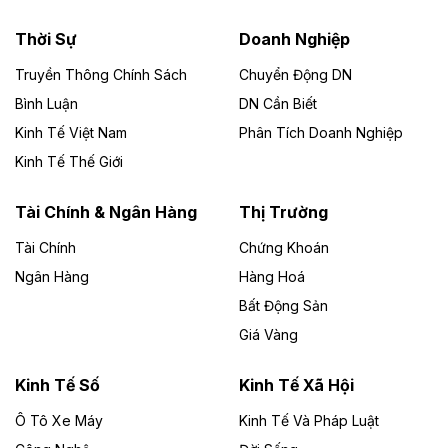
nhà máy điện rác 1.866 tỷ đồng
Thời Sự
Doanh Nghiệp
Dự án Nhà máy xử lý rác và phát điện Bắc Giang do
Công ty TNHH Năng lượng môi trường Bắc Giang làm
Truyền Thông Chính Sách
Chuyển Động DN
chủ đầu tư, có tổng mức đầu tư 1.866 tỷ đồng.
Bình Luận
DN Cần Biết
Kinh Tế Việt Nam
Phân Tích Doanh Nghiệp
Theo vietnamfinance.vn
Đức Long Gia Lai mở rộng ‘hệ sinh thái’
Kinh Tế Thế Giới
năng lượng với loạt dự án nghìn tỷ ở Gia
Lai
Tài Chính & Ngân Hàng
Thị Trường
Tài Chính
Chứng Khoán
Bốn doanh nghiệp có sự góp vốn của Công ty Cổ
phần Tập đoàn Đức Long Gia Lai (HoSE: DLG) được
Ngân Hàng
Hàng Hoá
chấp thuận đầu tư 4 dự án điện gió và điện mặt trời tại
Bất Động Sản
Gia Lai với tổng vốn hơn 4.750 tỷ đồng.
Giá Vàng
Theo vnexpress.net
Đồng Nai cho thuê gần 59 ha đất làm khu
Kinh Tế Số
Kinh Tế Xã Hội
công nghiệp ở Long Thành
Ô Tô Xe Máy
Kinh Tế Và Pháp Luật