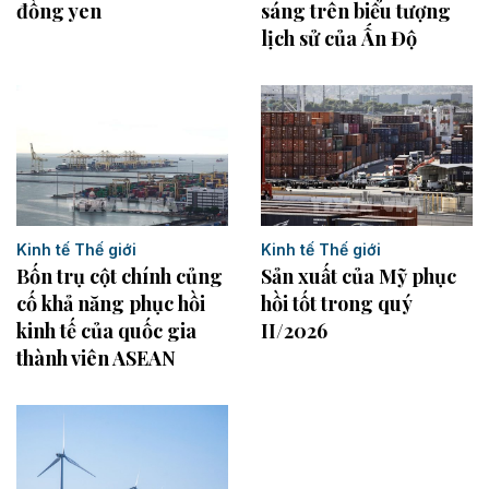
đồng yen
sáng trên biểu tượng
lịch sử của Ấn Độ
Kinh tế Thế giới
Kinh tế Thế giới
Bốn trụ cột chính củng
Sản xuất của Mỹ phục
cố khả năng phục hồi
hồi tốt trong quý
kinh tế của quốc gia
II/2026
thành viên ASEAN