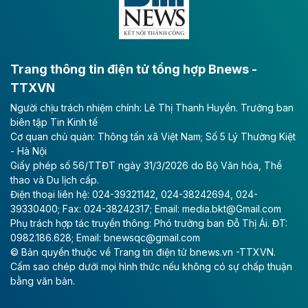
bằng sông Hồng.
Theo baodautu.vn
ACV rót gần 40 ngàn tỷ đồng vào sân bay
Long Thành
Trang thông tin điện tử tổng hợp Bnews -
TTXVN
Tổng công ty Cảng hàng không Việt Nam - CTCP
Người chịu trách nhiệm chính: Lê Thị Thanh Huyền. Trưởng ban
(ACV) vừa lập kỷ lục mới về lợi nhuận trong quý
biên tập Tin Kinh tế
II/2026.
Cơ quan chủ quản: Thông tấn xã Việt Nam; Số 5 Lý Thường Kiệt
- Hà Nội
Theo baodautu.vn
Giấy phép số 56/TTĐT ngày 31/3/2026 do Bộ Văn hóa, Thể
Vinaconex lập đỉnh doanh thu
thao và Du lịch cấp.
Điện thoại liên hệ: 024-39321142, 024-38242694, 024-
Tổng CTCP Xuất nhập khẩu và Xây dựng Việt Nam
39330400; Fax: 024-38242317; Email: media.bkt@Gmail.com
(Vinaconex) đã khép lại nửa đầu năm với doanh thu
Phụ trách hợp tác truyền thông: Phó trưởng ban Đỗ Thị Ái. ĐT:
thuần gần 7.268 tỷ đồng, tăng 4% so với cùng kỳ và
0982.186.628; Email: bnewsqc@gmail.com
cũng là mức cao nhất lịch sử hoạt động của doanh
© Bản quyền thuộc về Trang tin điện tử bnews.vn -TTXVN.
nghiệp.
Cấm sao chép dưới mọi hình thức nếu không có sự chấp thuận
bằng văn bản.