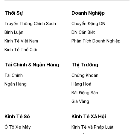
nhà máy điện rác 1.866 tỷ đồng
Thời Sự
Doanh Nghiệp
Dự án Nhà máy xử lý rác và phát điện Bắc Giang do
Công ty TNHH Năng lượng môi trường Bắc Giang làm
Truyền Thông Chính Sách
Chuyển Động DN
chủ đầu tư, có tổng mức đầu tư 1.866 tỷ đồng.
Bình Luận
DN Cần Biết
Kinh Tế Việt Nam
Phân Tích Doanh Nghiệp
Theo vietnamfinance.vn
Đức Long Gia Lai mở rộng ‘hệ sinh thái’
Kinh Tế Thế Giới
năng lượng với loạt dự án nghìn tỷ ở Gia
Lai
Tài Chính & Ngân Hàng
Thị Trường
Tài Chính
Chứng Khoán
Bốn doanh nghiệp có sự góp vốn của Công ty Cổ
phần Tập đoàn Đức Long Gia Lai (HoSE: DLG) được
Ngân Hàng
Hàng Hoá
chấp thuận đầu tư 4 dự án điện gió và điện mặt trời tại
Bất Động Sản
Gia Lai với tổng vốn hơn 4.750 tỷ đồng.
Giá Vàng
Theo vnexpress.net
Đồng Nai cho thuê gần 59 ha đất làm khu
Kinh Tế Số
Kinh Tế Xã Hội
công nghiệp ở Long Thành
Ô Tô Xe Máy
Kinh Tế Và Pháp Luật