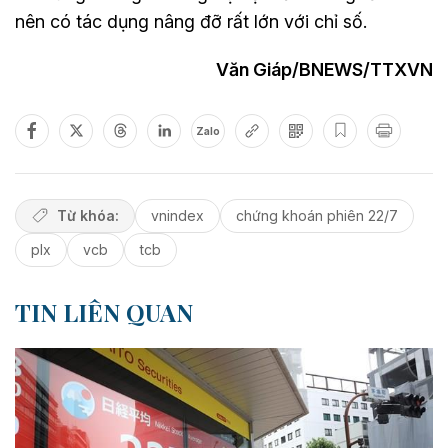
nên có tác dụng nâng đỡ rất lớn với chỉ số.
Văn Giáp/BNEWS/TTXVN
Zalo
Từ khóa:
vnindex
chứng khoán phiên 22/7
plx
vcb
tcb
TIN LIÊN QUAN