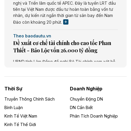
nghị và Triển lãm quốc tế APEC. Đây là tuyến LRT đầu
tiên tại Việt Nam được đầu tư hoàn toàn bằng vốn tư
nhân, dự kiến rút ngắn thời gian từ sân bay đến Nam
Đảo còn khoảng 20 phút.
Theo baodautu.vn
Đề xuất cơ chế tài chính cho cao tốc Phan
Thiết - Bảo Lộc vốn 26.000 tỷ đồng
UBND tỉnh Lâm Đồng đề nghị Bộ Tài chính xem xét hỗ
trợ khoảng 10.000 tỷ đồng từ ngân sách Trung ương
giai đoạn 2026 - 2030 để đầu tư cao tốc Phan Thiết -
Bảo Lộc, thuộc tuyến Phan Thiết - Bảo Lộc - Gia Nghĩa
- Bu Prăng. Dự án dài khoảng 73,49 km, tổng mức đầu
Thời Sự
Doanh Nghiệp
tư dự kiến 26.000 tỷ đồng.
Truyền Thông Chính Sách
Chuyển Động DN
Theo baodautu.vn
Bình Luận
DN Cần Biết
Cà Mau chấp thuận chủ trương đầu tư Dự
Kinh Tế Việt Nam
Phân Tích Doanh Nghiệp
án khu chợ và nhà ở nông thôn vốn 563 tỷ
Kinh Tế Thế Giới
đồng