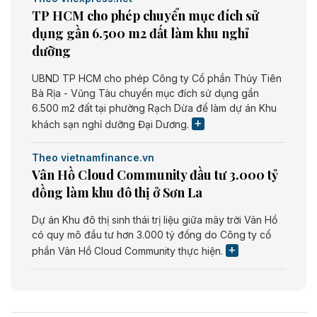
TP HCM cho phép chuyển mục đích sử
dụng gần 6.500 m2 đất làm khu nghỉ
dưỡng
UBND TP HCM cho phép Công ty Cổ phần Thủy Tiên
Bà Rịa - Vũng Tàu chuyển mục đích sử dụng gần
6.500 m2 đất tại phường Rạch Dừa để làm dự án Khu
khách sạn nghỉ dưỡng Đại Dương.
Theo vietnamfinance.vn
Vân Hồ Cloud Community đầu tư 3.000 tỷ
đồng làm khu đô thị ở Sơn La
Dự án Khu đô thị sinh thái trị liệu giữa mây trời Vân Hồ
có quy mô đầu tư hơn 3.000 tỷ đồng do Công ty cổ
phần Vân Hồ Cloud Community thực hiện.
Theo vietnamfinance.vn
Năng lượng môi trường Bắc Giang đầu tư