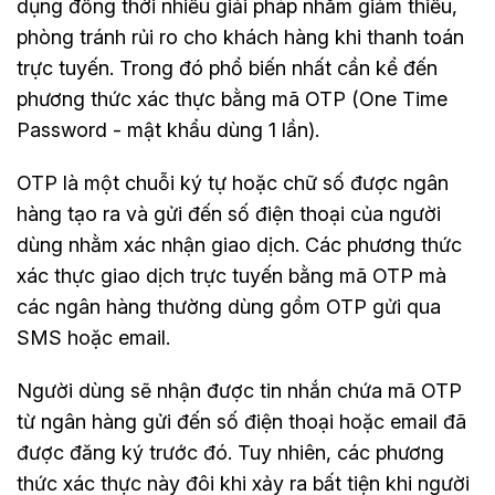
dụng đồng thời nhiều giải pháp nhằm giảm thiểu,
phòng tránh rủi ro cho khách hàng khi thanh toán
trực tuyến. Trong đó phổ biến nhất cần kể đến
phương thức xác thực bằng mã OTP (One Time
Password - mật khẩu dùng 1 lần).
OTP là một chuỗi ký tự hoặc chữ số được ngân
hàng tạo ra và gửi đến số điện thoại của người
dùng nhằm xác nhận giao dịch. Các phương thức
xác thực giao dịch trực tuyến bằng mã OTP mà
các ngân hàng thường dùng gồm OTP gửi qua
SMS hoặc email.
Người dùng sẽ nhận được tin nhắn chứa mã OTP
từ ngân hàng gửi đến số điện thoại hoặc email đã
được đăng ký trước đó. Tuy nhiên, các phương
thức xác thực này đôi khi xảy ra bất tiện khi người