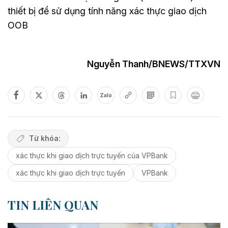
thiết bị để sử dụng tính năng xác thực giao dịch
OOB
Nguyễn Thanh/BNEWS/TTXVN
Zalo
Từ khóa:
xác thực khi giao dịch trực tuyến của VPBank
xác thực khi giao dịch trực tuyến
VPBank
TIN LIÊN QUAN