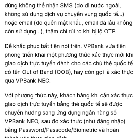
dùng không thể nhận SMS (do đi nước ngoài,
không sử dụng dịch vụ chuyển vùng quốc tế…)
hoặc email (do quên mật khẩu, email đã lâu không
còn sử dụng…), thậm chí rủi ro khi bị lộ OTP.
Để khắc phục bất tiện nói trên, VPBank vừa tiên
phong triển khai một phương thức xác thực mới khi
giao dịch trực tuyến dành cho các chủ thẻ quốc tế
có tên Out of Band (OOB), hay còn gọi là xác thực
qua VPBank NEO.
Với phương thức này, khách hàng khi cần xác thực
giao dịch trực tuyến bằng thẻ quốc tế sẽ được
chuyển hướng sang ứng dụng ngân hàng số
VPBank NEO, sau đó xác thực (như đăng nhập)
bằng Password/Passcode/Biometric và hoàn