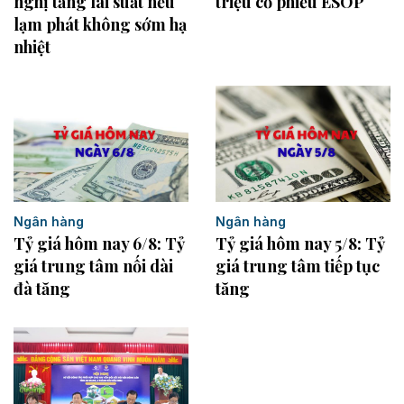
nghị tăng lãi suất nếu
triệu cổ phiếu ESOP
lạm phát không sớm hạ
nhiệt
Ngân hàng
Ngân hàng
Tỷ giá hôm nay 6/8: Tỷ
Tỷ giá hôm nay 5/8: Tỷ
giá trung tâm nối dài
giá trung tâm tiếp tục
đà tăng
tăng