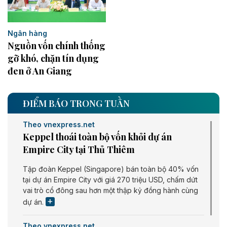
Ngân hàng
Nguồn vốn chính thống
gỡ khó, chặn tín dụng
đen ở An Giang
ĐIỂM BÁO TRONG TUẦN
Theo vnexpress.net
Keppel thoái toàn bộ vốn khỏi dự án
Empire City tại Thủ Thiêm
Tập đoàn Keppel (Singapore) bán toàn bộ 40% vốn
tại dự án Empire City với giá 270 triệu USD, chấm dứt
vai trò cổ đông sau hơn một thập kỷ đồng hành cùng
dự án.
Theo vnexpress.net