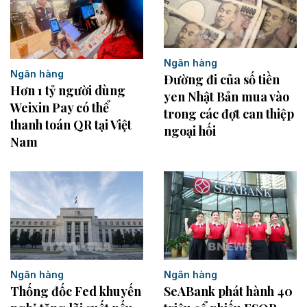
Ngân hàng
Ngân hàng
Đường đi của số tiền
Hơn 1 tỷ người dùng
yen Nhật Bản mua vào
Weixin Pay có thể
trong các đợt can thiệp
thanh toán QR tại Việt
ngoại hối
Nam
Ngân hàng
Ngân hàng
Thống đốc Fed khuyến
SeABank phát hành 40