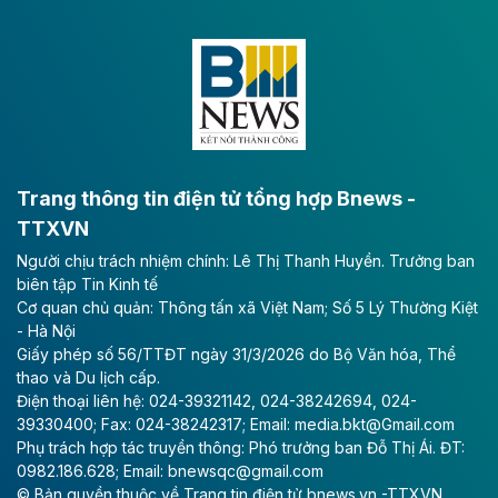
Dự án đầu tư tuyến cao tốc CT.11, đoạn Liêm Tuyền -
Đông A dài khoảng 25,1 km được kỳ vọng sẽ tạo động
lực phát triển kinh tế - xã hội khu vực phía Nam đồng
bằng sông Hồng.
Theo baodautu.vn
ACV rót gần 40 ngàn tỷ đồng vào sân bay
Long Thành
Trang thông tin điện tử tổng hợp Bnews -
TTXVN
Tổng công ty Cảng hàng không Việt Nam - CTCP
Người chịu trách nhiệm chính: Lê Thị Thanh Huyền. Trưởng ban
(ACV) vừa lập kỷ lục mới về lợi nhuận trong quý
biên tập Tin Kinh tế
II/2026.
Cơ quan chủ quản: Thông tấn xã Việt Nam; Số 5 Lý Thường Kiệt
- Hà Nội
Theo baodautu.vn
Giấy phép số 56/TTĐT ngày 31/3/2026 do Bộ Văn hóa, Thể
Vinaconex lập đỉnh doanh thu
thao và Du lịch cấp.
Điện thoại liên hệ: 024-39321142, 024-38242694, 024-
Tổng CTCP Xuất nhập khẩu và Xây dựng Việt Nam
39330400; Fax: 024-38242317; Email: media.bkt@Gmail.com
(Vinaconex) đã khép lại nửa đầu năm với doanh thu
Phụ trách hợp tác truyền thông: Phó trưởng ban Đỗ Thị Ái. ĐT:
thuần gần 7.268 tỷ đồng, tăng 4% so với cùng kỳ và
0982.186.628; Email: bnewsqc@gmail.com
cũng là mức cao nhất lịch sử hoạt động của doanh
© Bản quyền thuộc về Trang tin điện tử bnews.vn -TTXVN.