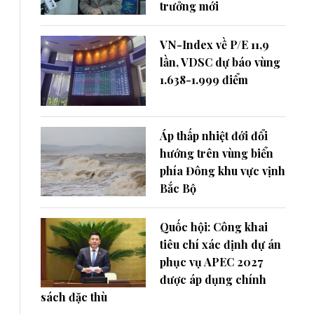
trưởng mới
VN-Index về P/E 11,9
lần, VDSC dự báo vùng
1.638-1.999 điểm
Áp thấp nhiệt đới đổi
hướng trên vùng biển
phía Đông khu vực vịnh
Bắc Bộ
Quốc hội: Công khai
tiêu chí xác định dự án
phục vụ APEC 2027
được áp dụng chính
sách đặc thù