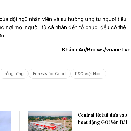
của đội ngũ nhân viên và sự hưởng ứng từ người tiêu
g nơi mọi người, từ cá nhân đến tổ chức, đều có thể
n.
Khánh An/Bnews/vnanet.vn
trồng rừng
Forests for Good
P&G Việt Nam
Central Retail đưa vào
hoạt động GO! Yên Bái