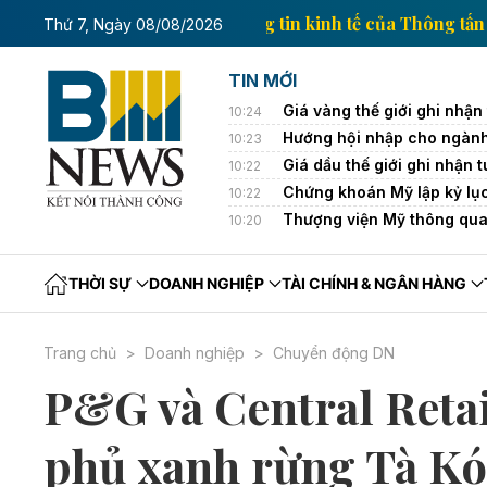
Trang thông tin kinh tế củ
Thứ 7, Ngày 08/08/2026
TIN MỚI
Giá vàng thế giới ghi nhận
10:24
Hướng hội nhập cho ngành
10:23
Giá dầu thế giới ghi nhận
10:22
Chứng khoán Mỹ lập kỷ lục 
10:22
Thượng viện Mỹ thông qua 
10:20
THỜI SỰ
DOANH NGHIỆP
TÀI CHÍNH & NGÂN HÀNG
Trang chủ
Doanh nghiệp
Chuyển động DN
P&G và Central Retai
phủ xanh rừng Tà K