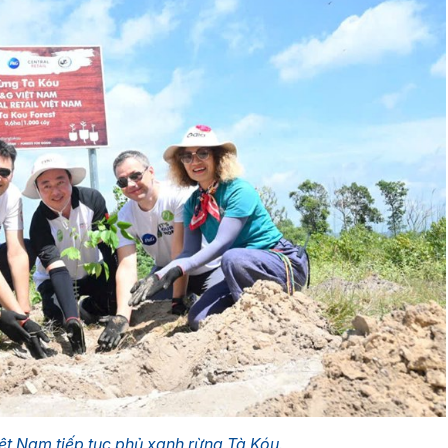
iệt Nam tiếp tục phủ xanh rừng Tà Kóu.