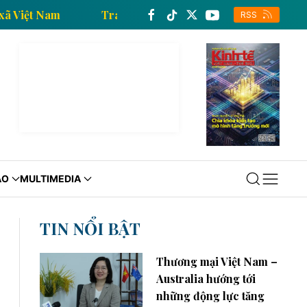
 Thông tấn xã Việt Nam
Trang thông tin kinh tế của
RSS
ÁO
MULTIMEDIA
TIN NỔI BẬT
Thương mại Việt Nam –
Australia hướng tới
những động lực tăng