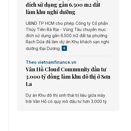
đích sử dụng gần 6.500 m2 đất
làm khu nghỉ dưỡng
UBND TP HCM cho phép Công ty Cổ phần
Thủy Tiên Bà Rịa - Vũng Tàu chuyển mục
đích sử dụng gần 6.500 m2 đất tại phường
Rạch Dừa để làm dự án Khu khách sạn nghỉ
dưỡng Đại Dương.
Theo vietnamfinance.vn
Vân Hồ Cloud Community đầu tư
3.000 tỷ đồng làm khu đô thị ở Sơn
La
Dự án Khu đô thị sinh thái trị liệu giữa mây
trời Vân Hồ có quy mô đầu tư hơn 3.000 tỷ
đồng do Công ty cổ phần Vân Hồ Cloud
Community thực hiện.
Theo vietnamfinance.vn