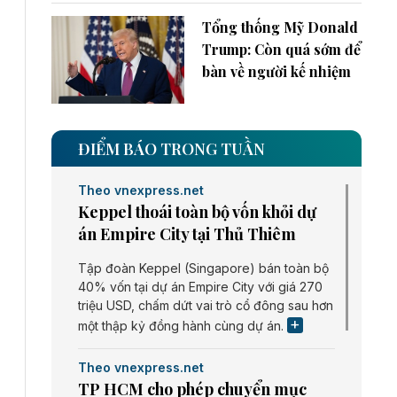
Tổng thống Mỹ Donald
Trump: Còn quá sớm để
bàn về người kế nhiệm
ĐIỂM BÁO TRONG TUẦN
Theo vnexpress.net
Keppel thoái toàn bộ vốn khỏi dự
án Empire City tại Thủ Thiêm
Tập đoàn Keppel (Singapore) bán toàn bộ
40% vốn tại dự án Empire City với giá 270
triệu USD, chấm dứt vai trò cổ đông sau hơn
một thập kỷ đồng hành cùng dự án.
Theo vnexpress.net
TP HCM cho phép chuyển mục