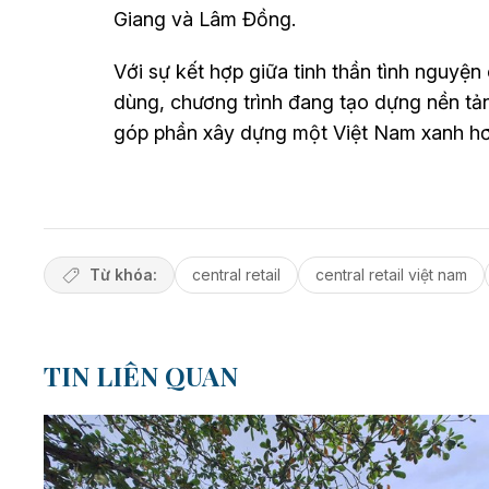
Giang và Lâm Đồng.
Với sự kết hợp giữa tinh thần tình nguyện 
dùng, chương trình đang tạo dựng nền tản
góp phần xây dựng một Việt Nam xanh hơ
Từ khóa:
central retail
central retail việt nam
TIN LIÊN QUAN