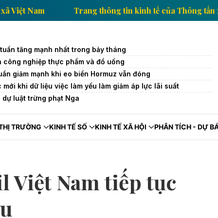
a Thông tấn xã Việt Nam
Trang thông tin kinh tế của
 tuần tăng mạnh nhất trong bảy tháng
 công nghiệp thực phẩm và đồ uống
 tuần giảm mạnh khi eo biển Hormuz vẫn đóng
mới khi dữ liệu việc làm yếu làm giảm áp lực lãi suất
dự luật trừng phạt Nga
THỊ TRƯỜNG
KINH TẾ SỐ
KINH TẾ XÃ HỘI
PHÂN TÍCH - DỰ B
l Việt Nam tiếp tục
óu