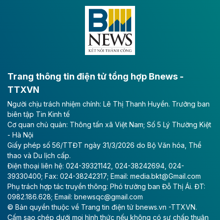
Đông A dài khoảng 25,1 km được kỳ vọng sẽ tạo động
lực phát triển kinh tế - xã hội khu vực phía Nam đồng
bằng sông Hồng.
Theo baodautu.vn
ACV rót gần 40 ngàn tỷ đồng vào sân bay
Long Thành
Trang thông tin điện tử tổng hợp Bnews -
TTXVN
Tổng công ty Cảng hàng không Việt Nam - CTCP
Người chịu trách nhiệm chính: Lê Thị Thanh Huyền. Trưởng ban
(ACV) vừa lập kỷ lục mới về lợi nhuận trong quý
biên tập Tin Kinh tế
II/2026.
Cơ quan chủ quản: Thông tấn xã Việt Nam; Số 5 Lý Thường Kiệt
- Hà Nội
Theo baodautu.vn
Giấy phép số 56/TTĐT ngày 31/3/2026 do Bộ Văn hóa, Thể
Vinaconex lập đỉnh doanh thu
thao và Du lịch cấp.
Điện thoại liên hệ: 024-39321142, 024-38242694, 024-
Tổng CTCP Xuất nhập khẩu và Xây dựng Việt Nam
39330400; Fax: 024-38242317; Email: media.bkt@Gmail.com
(Vinaconex) đã khép lại nửa đầu năm với doanh thu
Phụ trách hợp tác truyền thông: Phó trưởng ban Đỗ Thị Ái. ĐT:
thuần gần 7.268 tỷ đồng, tăng 4% so với cùng kỳ và
0982.186.628; Email: bnewsqc@gmail.com
cũng là mức cao nhất lịch sử hoạt động của doanh
© Bản quyền thuộc về Trang tin điện tử bnews.vn -TTXVN.
nghiệp.
Cấm sao chép dưới mọi hình thức nếu không có sự chấp thuận