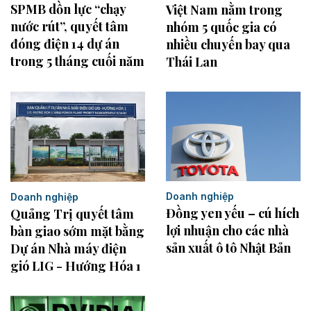
SPMB dồn lực “chạy
Việt Nam nằm trong
nước rút”, quyết tâm
nhóm 5 quốc gia có
đóng điện 14 dự án
nhiều chuyến bay qua
trong 5 tháng cuối năm
Thái Lan
Doanh nghiệp
Doanh nghiệp
Đồng yen yếu – cú hích
Quảng Trị quyết tâm
lợi nhuận cho các nhà
bàn giao sớm mặt bằng
sản xuất ô tô Nhật Bản
Dự án Nhà máy điện
gió LIG - Hướng Hóa 1