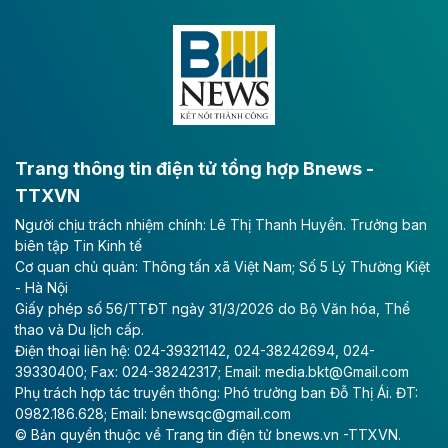
Dự án đầu tư tuyến cao tốc CT.11, đoạn Liêm Tuyền -
Đông A dài khoảng 25,1 km được kỳ vọng sẽ tạo động
lực phát triển kinh tế - xã hội khu vực phía Nam đồng
bằng sông Hồng.
Theo baodautu.vn
ACV rót gần 40 ngàn tỷ đồng vào sân bay
Long Thành
Trang thông tin điện tử tổng hợp Bnews -
TTXVN
Tổng công ty Cảng hàng không Việt Nam - CTCP
Người chịu trách nhiệm chính: Lê Thị Thanh Huyền. Trưởng ban
(ACV) vừa lập kỷ lục mới về lợi nhuận trong quý
biên tập Tin Kinh tế
II/2026.
Cơ quan chủ quản: Thông tấn xã Việt Nam; Số 5 Lý Thường Kiệt
- Hà Nội
Theo baodautu.vn
Giấy phép số 56/TTĐT ngày 31/3/2026 do Bộ Văn hóa, Thể
Vinaconex lập đỉnh doanh thu
thao và Du lịch cấp.
Điện thoại liên hệ: 024-39321142, 024-38242694, 024-
Tổng CTCP Xuất nhập khẩu và Xây dựng Việt Nam
39330400; Fax: 024-38242317; Email: media.bkt@Gmail.com
(Vinaconex) đã khép lại nửa đầu năm với doanh thu
Phụ trách hợp tác truyền thông: Phó trưởng ban Đỗ Thị Ái. ĐT:
thuần gần 7.268 tỷ đồng, tăng 4% so với cùng kỳ và
0982.186.628; Email: bnewsqc@gmail.com
cũng là mức cao nhất lịch sử hoạt động của doanh
© Bản quyền thuộc về Trang tin điện tử bnews.vn -TTXVN.
nghiệp.