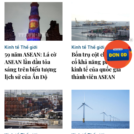
Kinh tế Thế giới
Kinh tế Thế giới
Bốn trụ cột chính củng
59 năm ASEAN: Lá cờ
cố khả năng phục hồi
ASEAN lần đầu tỏa
kinh tế của quốc gia
sáng trên biểu tượng
thành viên ASEAN
lịch sử của Ấn Độ