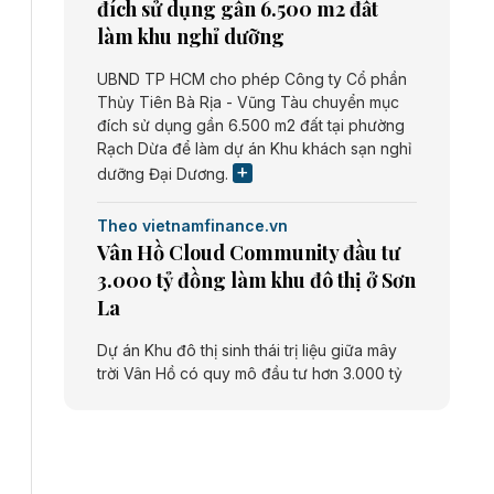
đích sử dụng gần 6.500 m2 đất
làm khu nghỉ dưỡng
UBND TP HCM cho phép Công ty Cổ phần
Thủy Tiên Bà Rịa - Vũng Tàu chuyển mục
đích sử dụng gần 6.500 m2 đất tại phường
Rạch Dừa để làm dự án Khu khách sạn nghỉ
dưỡng Đại Dương.
Theo vietnamfinance.vn
Vân Hồ Cloud Community đầu tư
3.000 tỷ đồng làm khu đô thị ở Sơn
La
Dự án Khu đô thị sinh thái trị liệu giữa mây
trời Vân Hồ có quy mô đầu tư hơn 3.000 tỷ
đồng do Công ty cổ phần Vân Hồ Cloud
Community thực hiện.
Theo vietnamfinance.vn