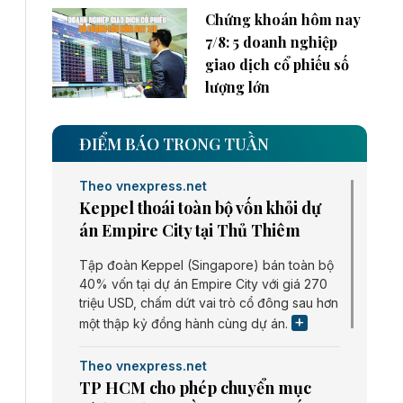
Chứng khoán hôm nay
7/8: 5 doanh nghiệp
giao dịch cổ phiếu số
lượng lớn
ĐIỂM BÁO TRONG TUẦN
Theo vnexpress.net
Keppel thoái toàn bộ vốn khỏi dự
án Empire City tại Thủ Thiêm
Tập đoàn Keppel (Singapore) bán toàn bộ
40% vốn tại dự án Empire City với giá 270
triệu USD, chấm dứt vai trò cổ đông sau hơn
một thập kỷ đồng hành cùng dự án.
Theo vnexpress.net
TP HCM cho phép chuyển mục