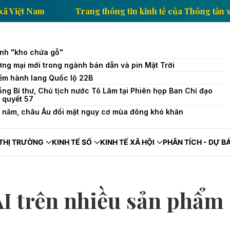
a Thông tấn xã Việt Nam
Trang thông tin kinh tế của
ành "kho chứa gỗ"
ng mại mới trong ngành bán dẫn và pin Mặt Trời
iếm hành lang Quốc lộ 22B
ng Bí thư, Chủ tịch nước Tô Lâm tại Phiên họp Ban Chỉ đạo
 quyết 57
4 năm, châu Âu đối mặt nguy cơ mùa đông khó khăn
THỊ TRƯỜNG
KINH TẾ SỐ
KINH TẾ XÃ HỘI
PHÂN TÍCH - DỰ B
AI trên nhiều sản phẩm