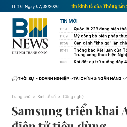
Trang thông tin kinh tế củ
Thứ 6, Ngày 07/08/2026
TIN MỚI
Quốc lộ 22B đang biến th
11:19
Mỹ công bố biện pháp thươ
11:09
Cận cảnh "kho gỗ" lấn ch
10:58
Thông báo Kết luận của Tổ
10:41
Trung ương thực hiện Nghị
Khí đốt dự trữ xuống đáy 
10:38
THỜI SỰ
DOANH NGHIỆP
TÀI CHÍNH & NGÂN HÀNG
Trang chủ
Kinh tế số
Công nghệ
Samsung triển khai 
điện tử tiêu dùng