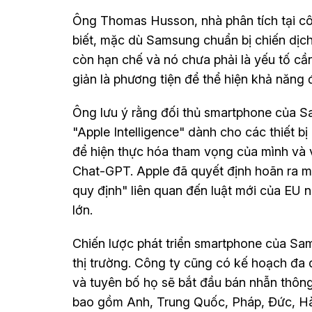
Ông Thomas Husson, nhà phân tích tại cô
biết, mặc dù Samsung chuẩn bị chiến dịch
còn hạn chế và nó chưa phải là yếu tố cần
giản là phương tiện để thể hiện khả năng 
Ông lưu ý rằng đối thủ smartphone của Sa
"Apple Intelligence" dành cho các thiết b
để hiện thực hóa tham vọng của mình và 
Chat-GPT. Apple đã quyết định hoãn ra mắ
quy định" liên quan đến luật mới của EU
lớn.
Chiến lược phát triển smartphone của Sa
thị trường. Công ty cũng có kế hoạch đa
và tuyên bố họ sẽ bắt đầu bán nhẫn thông
bao gồm Anh, Trung Quốc, Pháp, Đức, H