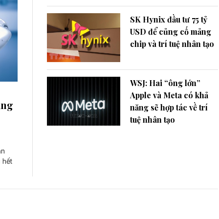
SK Hynix đầu tư 75 tỷ
USD để củng cố mảng
chip và trí tuệ nhân tạo
WSJ: Hai “ông lớn”
Apple và Meta có khả
ăng
năng sẽ hợp tác về trí
tuệ nhân tạo
ận
 hết