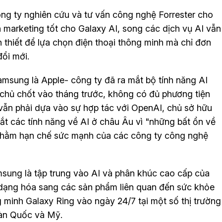
ng ty nghiên cứu và tư vấn công nghệ Forrester cho
 marketing tốt cho Galaxy AI, song các dịch vụ AI vẫn
 thiết để lựa chọn điện thoại thông minh mà chỉ đơn
đổi mới.
msung là Apple- công ty đã ra mắt bộ tính năng AI
ị chủ chốt vào tháng trước, không có đủ phương tiện
vẫn phải dựa vào sự hợp tác với OpenAI, chủ sở hữu
t các tính năng về AI ở châu Âu vì "những bất ổn về
 nhằm hạn chế sức mạnh của các công ty công nghệ
msung là tập trung vào AI và phân khúc cao cấp của
 dạng hóa sang các sản phẩm liên quan đến sức khỏe
 minh Galaxy Ring vào ngày 24/7 tại một số thị trường
àn Quốc và Mỹ.