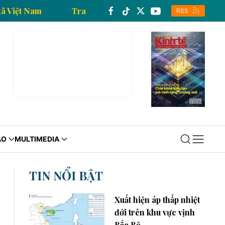
 Thông tấn xã Việt Nam
Trang thông tin kinh tế của
RSS
ÁO
MULTIMEDIA
TIN NỔI BẬT
Xuất hiện áp thấp nhiệt
đới trên khu vực vịnh
Bắc Bộ