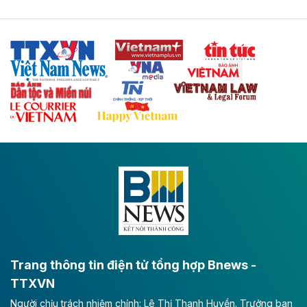
Tuyến cao tốc Thái Nguyên - Lạng Sơn khi hình thành
sẽ trở thành trục giao thông chiến lược, kết nối tỉnh
Thái Nguyên và các tỉnh trung du, miền núi phía Bắc
với hệ thống cửa khẩu quốc tế tại Lạng Sơn.
Theo baodautu.vn
Đề xuất đầu tư 11.500 tỷ đồng xây dựng cao
tốc CT.11 qua Ninh Bình
Dự án đầu tư tuyến cao tốc CT.11, đoạn Liêm Tuyền -
Đông A dài khoảng 25,1 km được kỳ vọng sẽ tạo động
lực phát triển kinh tế - xã hội khu vực phía Nam đồng
bằng sông Hồng.
Theo baodautu.vn
ACV rót gần 40 ngàn tỷ đồng vào sân bay
Long Thành
Trang thông tin điện tử tổng hợp Bnews -
TTXVN
Tổng công ty Cảng hàng không Việt Nam - CTCP
Người chịu trách nhiệm chính: Lê Thị Thanh Huyền. Trưởng ban
(ACV) vừa lập kỷ lục mới về lợi nhuận trong quý