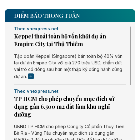
ĐIỂM BÁO TRONG TUẦN
Theo vnexpress.net
Keppel thoái toàn bộ vốn khỏi dự án
Empire City tại Thủ Thiêm
Tập đoàn Keppel (Singapore) bán toàn bộ 40% vốn
tại dự án Empire City với giá 270 triệu USD, chấm dứt
vai trò cổ đông sau hơn một thập kỷ đồng hành cùng
dự án.
Theo vnexpress.net
TP HCM cho phép chuyển mục đích sử
dụng gần 6.500 m2 đất làm khu nghỉ
dưỡng
UBND TP HCM cho phép Công ty Cổ phần Thủy Tiên
Bà Rịa - Vũng Tàu chuyển mục đích sử dụng gần
6.500 m2 đất tại phường Rạch Dừa để làm dự án Khu