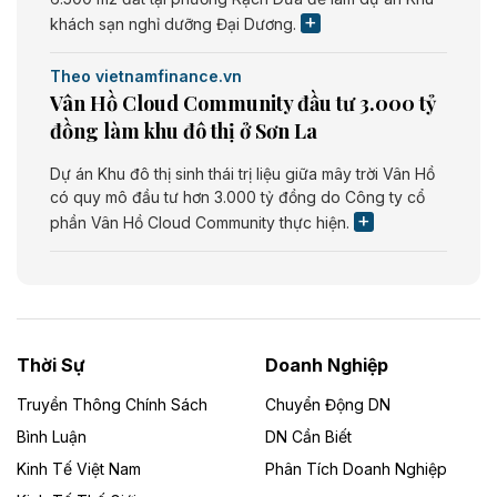
khách sạn nghỉ dưỡng Đại Dương.
Theo vietnamfinance.vn
Vân Hồ Cloud Community đầu tư 3.000 tỷ
đồng làm khu đô thị ở Sơn La
Dự án Khu đô thị sinh thái trị liệu giữa mây trời Vân Hồ
có quy mô đầu tư hơn 3.000 tỷ đồng do Công ty cổ
phần Vân Hồ Cloud Community thực hiện.
Theo vietnamfinance.vn
Năng lượng môi trường Bắc Giang đầu tư
nhà máy điện rác 1.866 tỷ đồng
Thời Sự
Doanh Nghiệp
Dự án Nhà máy xử lý rác và phát điện Bắc Giang do
Công ty TNHH Năng lượng môi trường Bắc Giang làm
Truyền Thông Chính Sách
Chuyển Động DN
chủ đầu tư, có tổng mức đầu tư 1.866 tỷ đồng.
Bình Luận
DN Cần Biết
Kinh Tế Việt Nam
Phân Tích Doanh Nghiệp
Theo vietnamfinance.vn