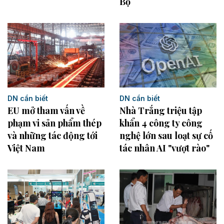
Bộ
DN cần biết
DN cần biết
EU mở tham vấn về
Nhà Trắng triệu tập
phạm vi sản phẩm thép
khẩn 4 công ty công
và những tác động tới
nghệ lớn sau loạt sự cố
Việt Nam
tác nhân AI "vượt rào"