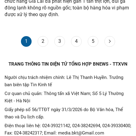
chức năng Gia Lai đã phát hiện gần 1 tấn thịt lợn, đùi gà
đông lạnh không rõ nguồn gốc; toàn bộ hàng hóa vi phạm
được xử lý theo quy định.
1
2
3
4
5
TRANG THÔNG TIN ĐIỆN TỬ TỔNG HỢP BNEWS - TTXVN
Người chịu trách nhiệm chính: Lê Thị Thanh Huyền. Trưởng
ban biên tập Tin Kinh tế
Cơ quan chủ quản: Thông tấn xã Việt Nam; Số 5 Lý Thường
Kiệt - Hà Nội
Giấy phép số 56/TTĐT ngày 31/3/2026 do Bộ Văn hóa, Thể
thao và Du lịch cấp.
Điện thoại liên hệ: 024-39321142, 024-38242694, 024-39330400;
Fax: 024-38242317; Email: media.bkt@Gmail.com