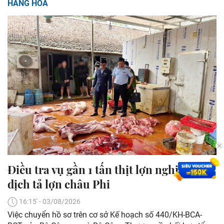
HÀNG HOÁ
Điều tra vụ gần 1 tấn thịt lợn nghi nhiễm
dịch tả lợn châu Phi
16:15' - 03/08/2026
Việc chuyển hồ sơ trên cơ sở Kế hoạch số 440/KH-BCA-