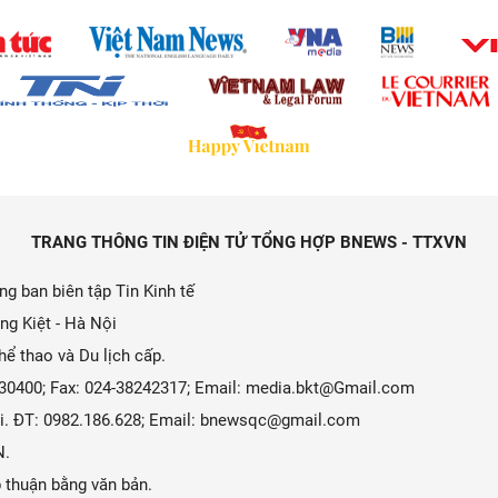
TRANG THÔNG TIN ĐIỆN TỬ TỔNG HỢP BNEWS - TTXVN
g ban biên tập Tin Kinh tế
ng Kiệt - Hà Nội
ể thao và Du lịch cấp.
9330400; Fax: 024-38242317; Email: media.bkt@Gmail.com
 Ái. ĐT: 0982.186.628; Email: bnewsqc@gmail.com
N.
 thuận bằng văn bản.