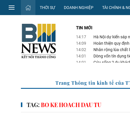
THỜI SỰ
DOANH NGHIỆP
TÀI CHÍNH & 
TIN MỚI
14:17
Hà Nội dự kiến sáp n
14:09
Hoàn thiện quy định 
14:02
Nhân rộng lúa chất 
14:01
Dòng vốn tín dụng ti
14:01
Cứu sống 2 du khác
XVN
Trang Thông tin kinh tế 
TAG:
BO KE HOACH DAU TU