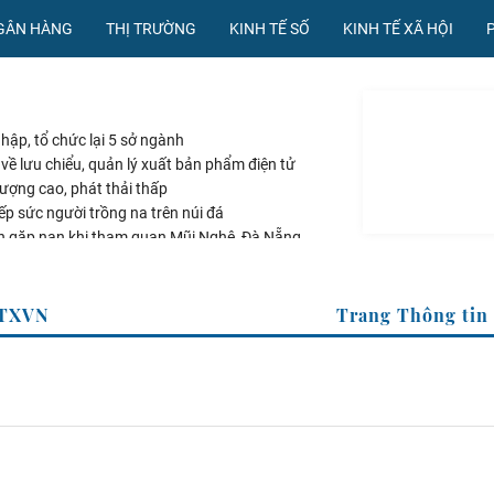
NGÂN HÀNG
THỊ TRƯỜNG
KINH TẾ SỐ
KINH TẾ XÃ HỘI
hập, tổ chức lại 5 sở ngành
về lưu chiểu, quản lý xuất bản phẩm điện tử
lượng cao, phát thải thấp
ếp sức người trồng na trên núi đá
h gặp nạn khi tham quan Mũi Nghê, Đà Nẵng
của TTXVN
Trang Thông