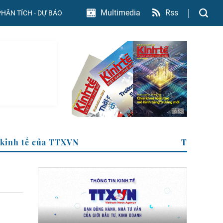
Rss
Multimedia
PHÂN TÍCH - DỰ BÁO
 tin kinh tế của TTXVN
Trang