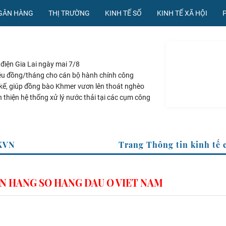
NGÂN HÀNG
THỊ TRƯỜNG
KINH TẾ SỐ
KINH TẾ XÃ HỘI
điện Gia Lai ngày mai 7/8
riệu đồng/tháng cho cán bộ hành chính công
 kế, giúp đồng bào Khmer vươn lên thoát nghèo
 thiện hệ thống xử lý nước thải tại các cụm công
ng ngày mai 7/8 cập nhật mới nhất
a TTXVN
Trang Thông tin kin
N HANG SO HANG DAU O VIET NAM