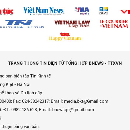
TRANG THÔNG TIN ĐIỆN TỬ TỔNG HỢP BNEWS - TTXVN
g ban biên tập Tin Kinh tế
ng Kiệt - Hà Nội
ể thao và Du lịch cấp.
9330400; Fax: 024-38242317; Email: media.bkt@Gmail.com
 Ái. ĐT: 0982.186.628; Email: bnewsqc@gmail.com
N.
 thuận bằng văn bản.