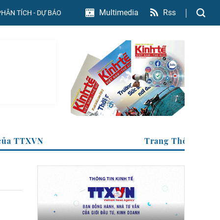
Rss
Multimedia
PHÂN TÍCH - DỰ BÁO
h tế của TTXVN
Trang Thông t