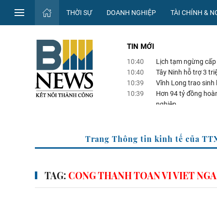
THỜI SỰ
DOANH NGHIỆP
TÀI CHÍNH & 
TIN MỚI
10:40
Lịch tạm ngừng cấp 
10:40
Tây Ninh hỗ trợ 3 t
10:39
Vĩnh Long trao sinh
10:39
Hơn 94 tỷ đồng hoàn
nghiệp
10:38
Lịch cắt điện Đà Nẵ
Trang Thông tin kinh tế củ
TAG:
CONG THANH TOAN VI VIET NGA