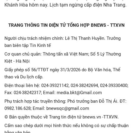
Khánh Hòa hôm nay. Lịch tạm ngừng cấp điện Nha Trang.
TRANG THÔNG TIN ĐIỆN TỬ TỔNG HỢP BNEWS - TTXVN
Người chịu trách nhiệm chính: Lê Thị Thanh Huyền. Trưởng
ban biên tập Tin Kinh tế
Cơ quan chủ quản: Thông tấn xã Việt Nam; Số 5 Lý Thường
Kiệt - Hà Nội
Giấy phép số 56/TTĐT ngày 31/3/2026 do Bộ Văn hóa, Thể
thao và Du lịch cấp.
Điện thoại liên hệ: 024-39321142, 024-38242694, 024-39330400;
Fax: 024-38242317; Email: media.bkt@Gmail.com
Phụ trách hợp tác truyền thông: Phó trưởng ban Đỗ Thị Ái. ĐT:
0982.186.628; Email: bnewsqc@gmail.com
© Bản quyền thuộc về Trang tin điện tử bnews.vn -TTXVN.
Cấm sao chép dưới mọi hình thức nếu không có sự chấp thuận
bằng văn bản.