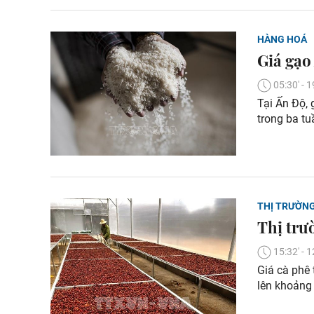
HÀNG HOÁ
Giá gạo
05:30' -
Tại Ấn Độ, 
trong ba tu
THỊ TRƯỜN
Thị trư
15:32' -
Giá cà phê 
lên khoảng 