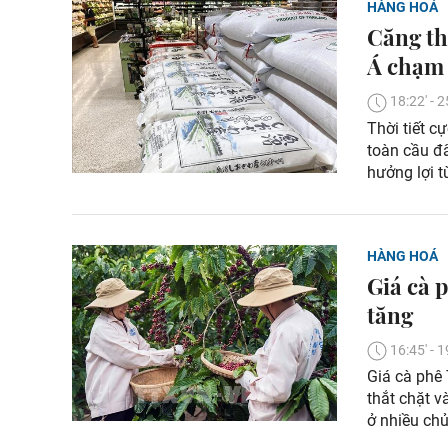
HÀNG HOÁ
Căng th
Á chạm 
18:22' -
Thời tiết c
toàn cầu đẩ
hưởng lợi t
HÀNG HOÁ
Giá cà 
tăng
16:45' -
Giá cà phê
thắt chặt v
ở nhiều chủ