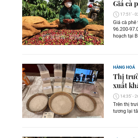
Giá cà 
17:51' -
Giá cà phê 
96.200-97.0
hoạch tại B
HÀNG HOÁ
Thị trư
xuất kh
14:35' -
Trên thị tr
tương lại t