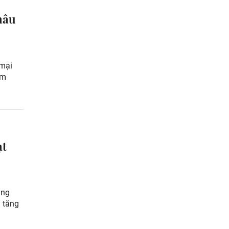
hâu
 mại
am
ạt
ung
h tăng