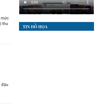
n mức
ộ thu
TIN ĐỒ HỌA
o
à đậu