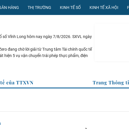
NGÂN HÀNG
THỊ TRƯỜNG
KINH TẾ SỐ
KINH TẾ XÃ HỘI
xổ số Vĩnh Long hôm nay ngày 7/8/2026. SXVL ngày
ero đang chờ lời giải từ Trung tâm Tài chính quốc tế
át hiện 5 vụ vận chuyển trái phép thực phẩm, điện
ển mới trong xây dựng lực lượng vũ trang
 quy mô dự trữ đạt 1% GDP vào năm 2030
rang Thông tin kinh tế của TTXVN
G