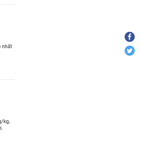
o nhất
g/kg,
i.