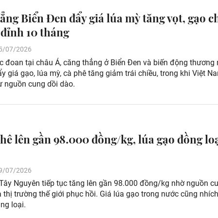
ẳng Biển Đen đẩy giá lúa mỳ tăng vọt, gạo c
đỉnh 10 tháng
 25/07/2026
ực đoan tại châu Á, căng thẳng ở Biển Đen và biến động thương
y giá gạo, lúa mỳ, cà phê tăng giảm trái chiều, trong khi Việt N
ừ nguồn cung dồi dào.
phê lên gần 98.000 đồng/kg, lúa gạo đồng lo
 19/07/2026
 Tây Nguyên tiếp tục tăng lên gần 98.000 đồng/kg nhờ nguồn c
à thị trường thế giới phục hồi. Giá lúa gạo trong nước cũng nhíc
ng loại.