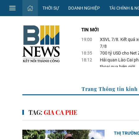
THỜI SỰ
DOANH NGHIỆP
TÀI CHÍNH & 
TIN MỚI
19:00
XSVL 7/8. Kết quả 
7/8
18:35
700 tỷ USD cho Net Z
18:12
Hải quan Lào Cai ph
thoại qua biên giới
17:38
Tây Ninh: Bước chuy
17:37
Hướng tới mục tiêu
n kinh tế của TTXVN
T
TAG:
GIA CA PHE
THỊ TRƯỜN