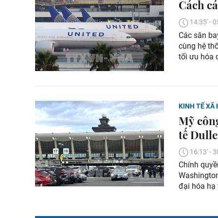
Cách cá
14:35' -
Các sân ba
cùng hệ thố
tối ưu hóa 
KINH TẾ XÃ 
Mỹ công
tế Dulle
16:13' -
Chính quyề
Washington 
đại hóa hạ