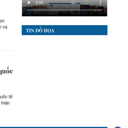
học
i và
TIN ĐỒ HỌA
 quốc
uốc tế
 hiện