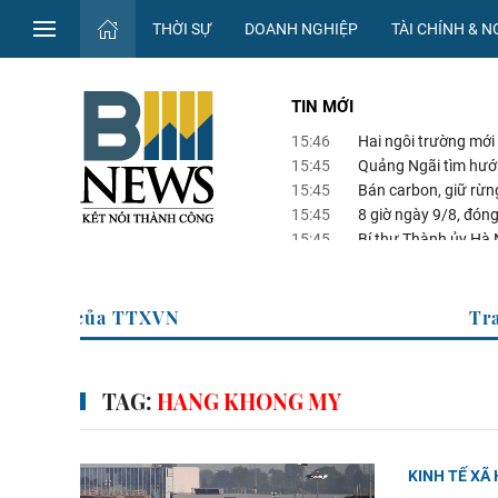
THỜI SỰ
DOANH NGHIỆP
TÀI CHÍNH & 
TIN MỚI
15:46
Hai ngôi trường mới
15:45
Quảng Ngãi tìm hướn
15:45
Bán carbon, giữ rừn
15:45
8 giờ ngày 9/8, đón
15:45
Bí thư Thành ủy Hà N
Nam Thủ đô
g tin kinh tế của TTXVN
TAG:
HANG KHONG MY
KINH TẾ XÃ 