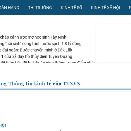
NGÂN HÀNG
THỊ TRƯỜNG
KINH TẾ SỐ
KINH TẾ XÃ HỘI
 chắp cánh ước mơ học sinh Tây Ninh
g "hồi sinh" công trình nước sạch 1,8 tỷ đồng
g đại ngàn: Bước chuyển mình ở Đắk Lắk
g 1 cửa xả đáy hồ thủy điện Tuyên Quang
ội thúc tiến độ hai dự án giao thông trọng điểm phía
Trang Thông tin kinh tế của TTXVN
HỘI