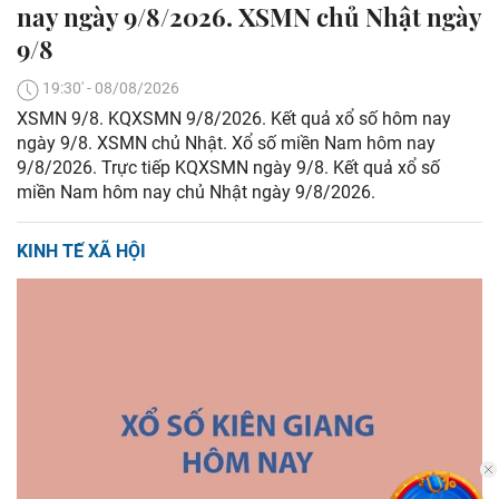
nay ngày 9/8/2026. XSMN chủ Nhật ngày
9/8
19:30' - 08/08/2026
XSMN 9/8. KQXSMN 9/8/2026. Kết quả xổ số hôm nay
ngày 9/8. XSMN chủ Nhật. Xổ số miền Nam hôm nay
9/8/2026. Trực tiếp KQXSMN ngày 9/8. Kết quả xổ số
miền Nam hôm nay chủ Nhật ngày 9/8/2026.
KINH TẾ XÃ HỘI