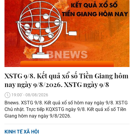
XSTG 9/8. Kết quả xổ số Tiền Giang hôm
nay ngày 9/8/2026. XSTG ngày 9/8
19:00' - 08/08/2026
Bnews. XSTG 9/8. Kết quả xổ số hôm nay ngày 9/8. XSTG
Chủ nhật. Trực tiếp KQXSTG ngày 9/8. Kết quả xổ số Tiền
Giang hôm nay ngày 9/8/2026.
KINH TẾ XÃ HỘI