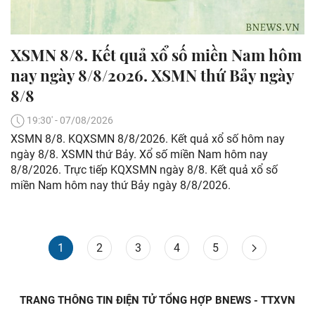
XSMN 8/8. Kết quả xổ số miền Nam hôm
nay ngày 8/8/2026. XSMN thứ Bảy ngày
8/8
19:30' - 07/08/2026
XSMN 8/8. KQXSMN 8/8/2026. Kết quả xổ số hôm nay
ngày 8/8. XSMN thứ Bảy. Xổ số miền Nam hôm nay
8/8/2026. Trực tiếp KQXSMN ngày 8/8. Kết quả xổ số
miền Nam hôm nay thứ Bảy ngày 8/8/2026.
1
2
3
4
5
TRANG THÔNG TIN ĐIỆN TỬ TỔNG HỢP BNEWS - TTXVN