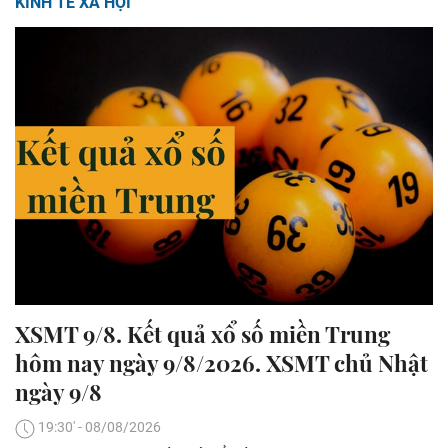
KINH TẾ XÃ HỘI
XSMT 9/8. Kết quả xổ số miền Trung
hôm nay ngày 9/8/2026. XSMT chủ Nhật
ngày 9/8
19:30' - 08/08/2026