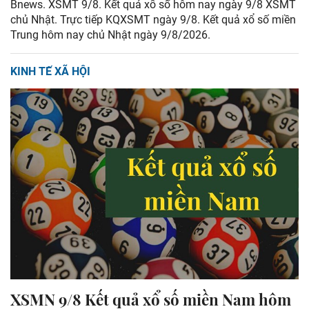
Bnews. XSMT 9/8. Kết quả xổ số hôm nay ngày 9/8 XSMT
chủ Nhật. Trực tiếp KQXSMT ngày 9/8. Kết quả xổ số miền
Trung hôm nay chủ Nhật ngày 9/8/2026.
KINH TẾ XÃ HỘI
XSMN 9/8 Kết quả xổ số miền Nam hôm