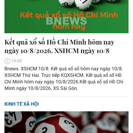
Kết quả xổ số Hồ Chí Minh hôm nay
ngày 10/8/2026. XSHCM ngày 10/8
19:00'
Bnews. XSHCM 10/8. Kết quả xổ số hôm nay ngày 10/8.
XSHCM Thứ Hai. Trực tiếp KQXSHCM. Kết quả xổ số Hồ
Chí Minh hôm nay ngày 10/8/2026.Kết quả xổ số Hồ Chí
Minh ngày 10/8/2026. XS Sài Gòn.
KINH TẾ XÃ HỘI