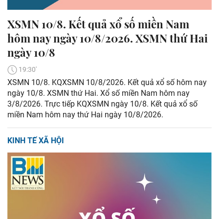
XSMN 10/8. Kết quả xổ số miền Nam
hôm nay ngày 10/8/2026. XSMN thứ Hai
ngày 10/8
19:30'
XSMN 10/8. KQXSMN 10/8/2026. Kết quả xổ số hôm nay
ngày 10/8. XSMN thứ Hai. Xổ số miền Nam hôm nay
3/8/2026. Trực tiếp KQXSMN ngày 10/8. Kết quả xổ số
miền Nam hôm nay thứ Hai ngày 10/8/2026.
KINH TẾ XÃ HỘI