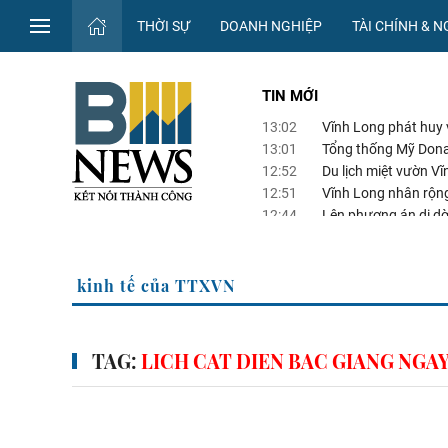
THỜI SỰ
DOANH NGHIỆP
TÀI CHÍNH & 
TIN MỚI
13:02
Vĩnh Long phát huy v
13:01
Tổng thống Mỹ Dona
12:52
Du lịch miệt vườn V
12:51
Vĩnh Long nhân rộn
12:44
Lên phương án di dời
Trung tâm Điện lực 
ng Thông tin kinh tế của TTXVN
TAG:
LICH CAT DIEN BAC GIANG NGAY 