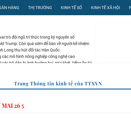
NGÂN HÀNG
THỊ TRƯỜNG
KINH TẾ SỐ
KINH TẾ XÃ HỘI
ai trò đội ngũ trí thức trong kỷ nguyên số
ld Trump: Còn quá sớm để bàn về người kế nhiệm
ĩnh Long thu hút đối tác Hàn Quốc
g các mô hình nông nghiệp công nghệ cao
 các hộ dân bị ảnh hưởng bụi, mùi khét, tiếng ồn từ
Vĩnh Tân
Trang Thông tin kinh tế của TTXVN
MAI 26 5