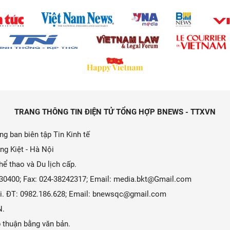
TRANG THÔNG TIN ĐIỆN TỬ TỔNG HỢP BNEWS - TTXVN
g ban biên tập Tin Kinh tế
ng Kiệt - Hà Nội
ể thao và Du lịch cấp.
9330400; Fax: 024-38242317; Email: media.bkt@Gmail.com
 Ái. ĐT: 0982.186.628; Email: bnewsqc@gmail.com
N.
 thuận bằng văn bản.