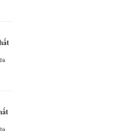
hất
 Đà
hất
 Đà