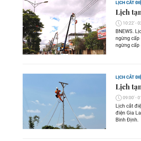
LỊCH CẮT ĐI
Lịch tạ
10:22' -
BNEWS. Lịch
ngừng cấp 
ngừng cấp 
LỊCH CẮT ĐI
Lịch tạ
09:00' -
Lịch cắt đi
điện Gia La
Bình Định.