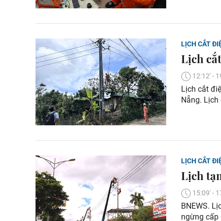
LỊCH CẮT ĐI
Lịch cắ
12:12' -
Lịch cắt đi
Nẵng. Lịch
LỊCH CẮT ĐI
Lịch tạ
15:09' -
BNEWS. Lịch
ngừng cấp 