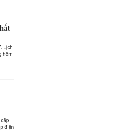
nhất
. Lịch
ng hôm
g cấp
ấp điện