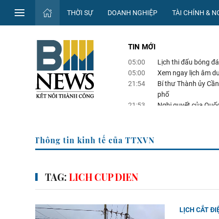
THỜI SỰ
DOANH NGHIỆP
TÀI CHÍNH & 
TIN MỚI
05:00
Lịch thi đấu bóng 
05:00
Xem ngay lịch âm d
21:54
Bí thư Thành ủy Cần
phố
21:53
Nghị quyết của Quốc
sự
21:14
Tây Ninh phát hiện đ
Trang Thông tin kinh tế của TTXVN
TAG:
LICH CUP DIEN
LỊCH CẮT ĐI