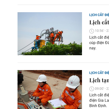
LỊCH CẮT ĐI
Lịch cắ
10:56' -
Lịch cắt đi
cúp điện Đ
nay.
LỊCH CẮT ĐI
Lịch tạ
09:00' -
Lịch cắt đi
điện Gia La
Bình Định.