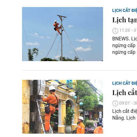
LỊCH CẮT ĐI
Lịch tạ
11:26' -
BNEWS. Lịch
ngừng cấp 
ngừng cấp 
LỊCH CẮT ĐI
Lịch cắ
09:01' -
Lịch cắt đi
Nẵng. Lịch