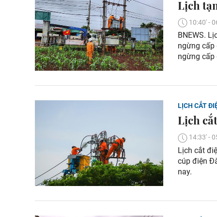
Lịch tạ
10:40' -
BNEWS. Lịch
ngừng cấp 
ngừng cấp 
LỊCH CẮT ĐI
Lịch cắ
14:33' -
Lịch cắt đi
cúp điện Đ
nay.