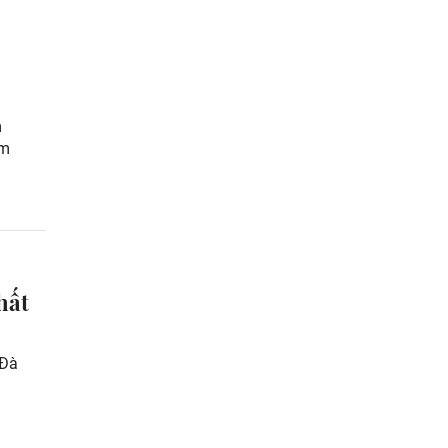
m
ạm
hất
 Đà