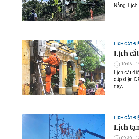
Nẵng. Lịch
LỊCH CẮT ĐI
Lịch cắ
10:06' -
Lịch cắt đi
cúp điện Đ
nay.
LỊCH CẮT ĐI
Lịch tạ
09:30' -