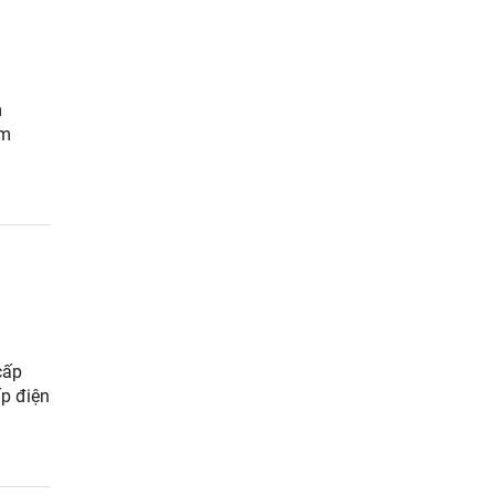
m
ạm
cấp
ấp điện