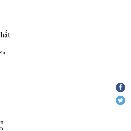
nhất
 Đà
ạm
ạm