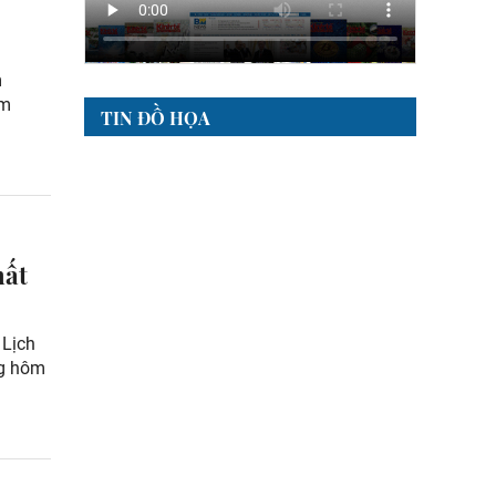
m
ạm
TIN ĐỒ HỌA
hất
 Lịch
ng hôm