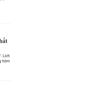
hất
. Lịch
ng hôm