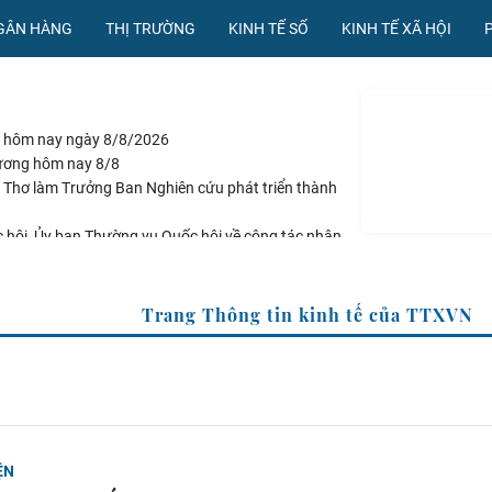
NGÂN HÀNG
THỊ TRƯỜNG
KINH TẾ SỐ
KINH TẾ XÃ HỘI
đá hôm nay ngày 8/8/2026
ương hôm nay 8/8
 Thơ làm Trưởng Ban Nghiên cứu phát triển thành
 hội, Ủy ban Thường vụ Quốc hội về công tác nhân
ối tượng tàng trữ trái phép vũ khí quân dụng
Trang Thông tin kinh t
ỆN