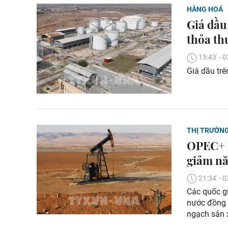
HÀNG HOÁ
Giá dầu
thỏa th
15:43' -
Giá dầu tr
THỊ TRƯỜN
OPEC+ h
giảm n
21:34' -
Các quốc g
nước đồng 
ngạch sản 