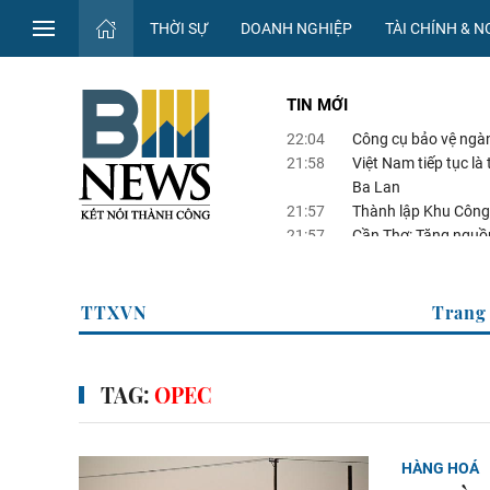
THỜI SỰ
DOANH NGHIỆP
TÀI CHÍNH & 
TIN MỚI
22:04
Công cụ bảo vệ ngà
21:58
Việt Nam tiếp tục l
Ba Lan
21:57
Thành lập Khu Công
21:57
Cần Thơ: Tăng nguồn
21:44
Điểm tin kinh tế Vi
Thông tin kinh tế của TTXVN
TAG:
OPEC
HÀNG HOÁ