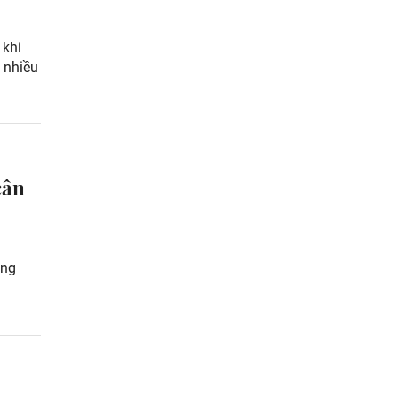
 khi
 nhiều
cân
ông