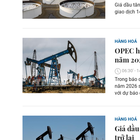
Giá dầu tă
giao dịch 1
HÀNG HOÁ
OPEC hạ
năm 20
06:30' -
Trong báo 
năm 2026 s
với dự báo 
HÀNG HOÁ
Giá dầu
trở lại