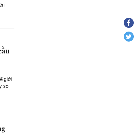
iên
cầu
ế giới
y so
ng