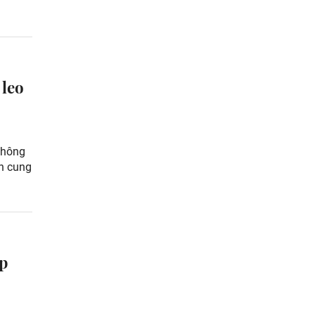
 leo
không
ồn cung
áp