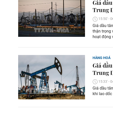
Giá dầu
Trung 
15:50' -
Giá dầu tăn
thận trọng
hoạt động 
HÀNG HOÁ
Giá dầu
Trung Đ
15:33' -
Giá dầu tăn
khi lao dốc