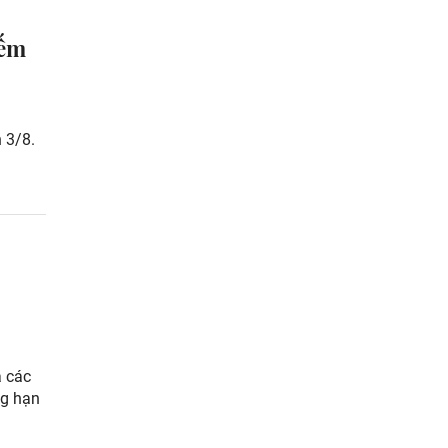
iếm
 3/8.
à các
ng hạn