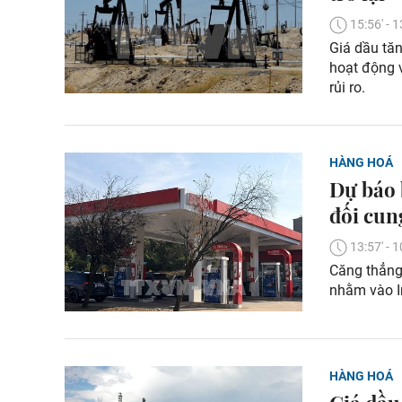
15:56' -
Giá dầu tăn
hoạt động 
rủi ro.
HÀNG HOÁ
Dự báo 
đối cun
13:57' -
Căng thẳng 
nhằm vào Ir
HÀNG HOÁ