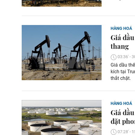
HÀNG HOÁ
Giá dầu
thang
03:36' -
Giá dầu thế
kích tại Tr
thắt chặt.
HÀNG HOÁ
Giá dầu 
đặt pho
07:28' -