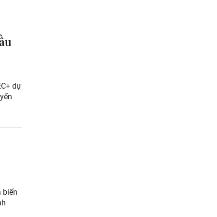
dầu
EC+ dự
uyến
 biến
nh