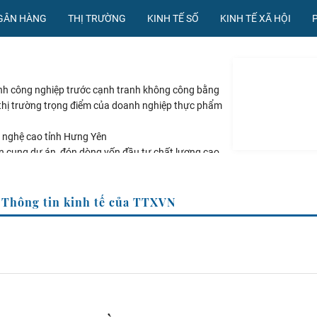
NGÂN HÀNG
THỊ TRƯỜNG
KINH TẾ SỐ
KINH TẾ XÃ HỘI
nh công nghiệp trước cạnh tranh không công bằng
à thị trường trọng điểm của doanh nghiệp thực phẩm
 nghệ cao tỉnh Hưng Yên
 cung dự án, đón dòng vốn đầu tư chất lượng cao
ệt Nam nổi bật ngày 6/8/2026
Trang Thông tin kinh tế của TTXVN