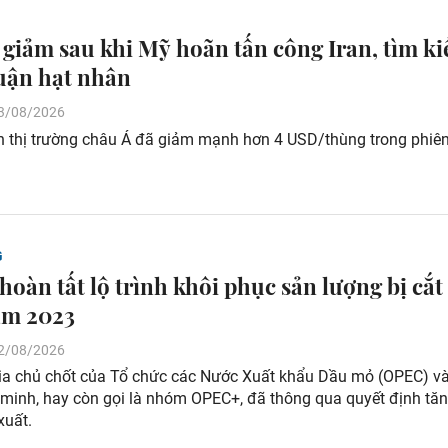
 giảm sau khi Mỹ hoãn tấn công Iran, tìm k
uận hạt nhân
 03/08/2026
ên thị trường châu Á đã giảm mạnh hơn 4 USD/thùng trong phiên
G
oàn tất lộ trình khôi phục sản lượng bị cắt
ăm 2023
 02/08/2026
ia chủ chốt của Tổ chức các Nước Xuất khẩu Dầu mỏ (OPEC) v
minh, hay còn gọi là nhóm OPEC+, đã thông qua quyết định tă
xuất.