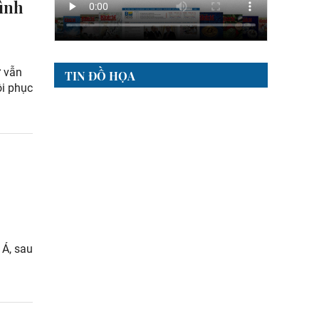
hình
ư vẫn
TIN ĐỒ HỌA
ôi phục
 Á, sau