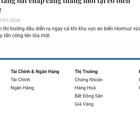
 tăng bất chấp căng thẳng mới tại eo biển
z
 07/07/2026
n thị trường dầu diễn ra ngay cả khi khu vực eo biển Hormuz vừ
 tấn công tên lửa mới.
Tài Chính & Ngân Hàng
Thị Trường
Tài Chính
Chứng Khoán
Ngân Hàng
Hàng Hoá
Bất Động Sản
Giá Vàng