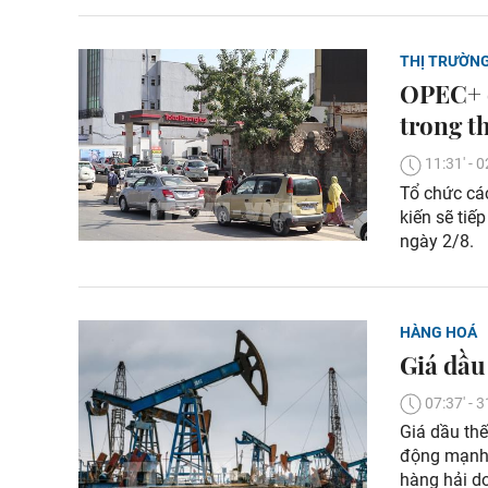
THỊ TRƯỜN
OPEC+ d
trong t
11:31' -
Tổ chức cá
kiến sẽ tiế
ngày 2/8.
HÀNG HOÁ
Giá dầu
07:37' -
Giá dầu thế
động mạnh, 
hàng hải do