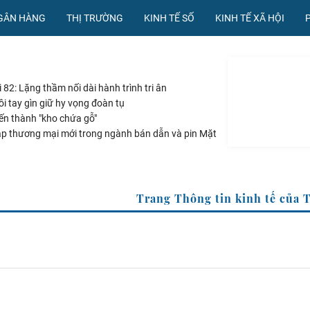
NGÂN HÀNG
THỊ TRƯỜNG
KINH TẾ SỐ
KINH TẾ XÃ HỘI
82: Lặng thầm nối dài hành trình tri ân
 tay gìn giữ hy vọng đoàn tụ
ến thành "kho chứa gỗ"
áp thương mại mới trong ngành bán dẫn và pin Mặt
ấn chiếm hành lang Quốc lộ 22B
Trang Thông tin kinh tế