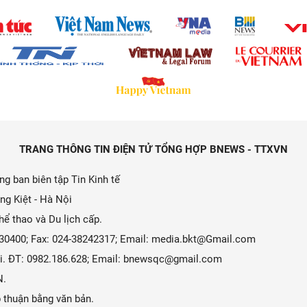
TRANG THÔNG TIN ĐIỆN TỬ TỔNG HỢP BNEWS - TTXVN
g ban biên tập Tin Kinh tế
ng Kiệt - Hà Nội
ể thao và Du lịch cấp.
9330400; Fax: 024-38242317; Email: media.bkt@Gmail.com
 Ái. ĐT: 0982.186.628; Email: bnewsqc@gmail.com
N.
 thuận bằng văn bản.