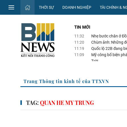
THỜI SỰ
DOANH NGHIỆP
TÀI CHÍNH & 
TIN MỚI
11:32
Nhẹ bước chân ở Đồi 
11:20
Chùm ảnh: Những đôi
11:19
Quốc lộ 22B đang bi
11:09
Mỹ công bố biện ph
Trời
10:58
Cận cảnh "kho gỗ" l
Trang Thông tin kinh tế của TTXVN
TAG:
QUAN HE MY TRUNG