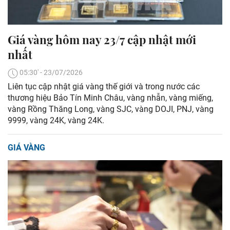
Giá vàng hôm nay 23/7 cập nhật mới
nhất
05:30' - 23/07/2026
Liên tục cập nhật giá vàng thế giới và trong nước các
thương hiệu Bảo Tín Minh Châu, vàng nhẫn, vàng miếng,
vàng Rồng Thăng Long, vàng SJC, vàng DOJI, PNJ, vàng
9999, vàng 24K, vàng 24K.
GIÁ VÀNG