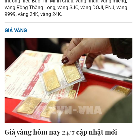
thương hiệu Bảo Tín Minh Châu, vàng nhẫn, vàng miếng,
vàng Rồng Thăng Long, vàng SJC, vàng DOJI, PNJ, vàng
9999, vàng 24K, vàng 24K.
GIÁ VÀNG
Giá vàng hôm nay 24/7 cập nhật mới