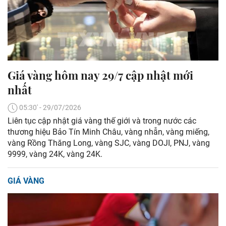
Giá vàng hôm nay 29/7 cập nhật mới
nhất
05:30' - 29/07/2026
Liên tục cập nhật giá vàng thế giới và trong nước các
thương hiệu Bảo Tín Minh Châu, vàng nhẫn, vàng miếng,
vàng Rồng Thăng Long, vàng SJC, vàng DOJI, PNJ, vàng
9999, vàng 24K, vàng 24K.
GIÁ VÀNG