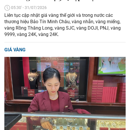
05:30' - 31/07/2026
Liên tục cập nhật giá vàng thế giới và trong nước các
thương hiệu Bảo Tín Minh Châu, vàng nhẫn, vàng miếng,
vàng Rồng Thăng Long, vàng SJC, vàng DOJI, PNJ, vàng
9999, vàng 24K, vàng 24K.
GIÁ VÀNG