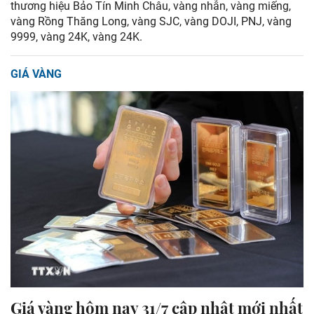
thương hiệu Bảo Tín Minh Châu, vàng nhẫn, vàng miếng,
vàng Rồng Thăng Long, vàng SJC, vàng DOJI, PNJ, vàng
9999, vàng 24K, vàng 24K.
GIÁ VÀNG
Giá vàng hôm nay 31/7 cập nhật mới nhất