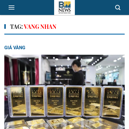
TAG:
VANG NHAN
GIÁ VÀNG