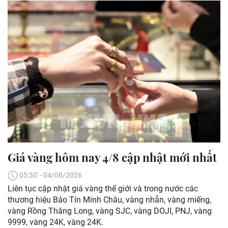
Giá vàng hôm nay 4/8 cập nhật mới nhất
05:30' - 04/08/2026
Liên tục cập nhật giá vàng thế giới và trong nước các
thương hiệu Bảo Tín Minh Châu, vàng nhẫn, vàng miếng,
vàng Rồng Thăng Long, vàng SJC, vàng DOJI, PNJ, vàng
9999, vàng 24K, vàng 24K.