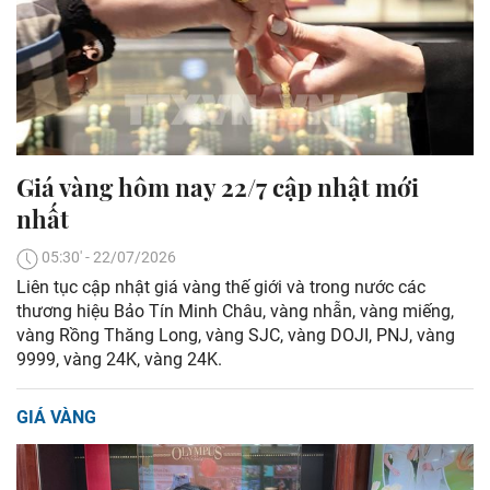
Giá vàng hôm nay 22/7 cập nhật mới
nhất
05:30' - 22/07/2026
Liên tục cập nhật giá vàng thế giới và trong nước các
thương hiệu Bảo Tín Minh Châu, vàng nhẫn, vàng miếng,
vàng Rồng Thăng Long, vàng SJC, vàng DOJI, PNJ, vàng
9999, vàng 24K, vàng 24K.
GIÁ VÀNG