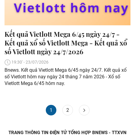
Kết quả Vietlott Mega 6/45 ngày 24/7 -
Kết quả xổ số Vietlott Mega - Kết quả xổ
số Vietlott ngày 24/7/2026
19:30' - 23/07/2026
Bnews. Kết quả Vietlott Mega 6/45 ngày 24/7. Kết quả xổ
số Vietlott hôm nay ngày 24 tháng 7 năm 2026 - Xổ số
Vietlott Mega 6/45 hôm nay.
1
2
TRANG THÔNG TIN ĐIỆN TỬ TỔNG HỢP BNEWS - TTXVN