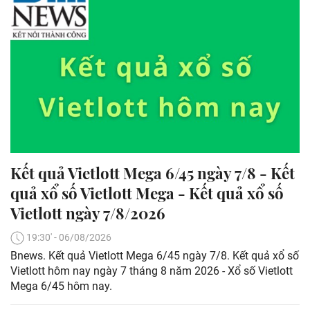
Kết quả Vietlott Mega 6/45 ngày 7/8 - Kết
quả xổ số Vietlott Mega - Kết quả xổ số
Vietlott ngày 7/8/2026
19:30' - 06/08/2026
Bnews. Kết quả Vietlott Mega 6/45 ngày 7/8. Kết quả xổ số
Vietlott hôm nay ngày 7 tháng 8 năm 2026 - Xổ số Vietlott
Mega 6/45 hôm nay.