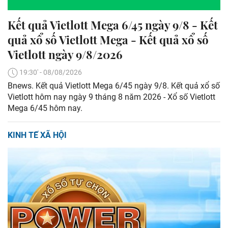
Kết quả Vietlott Mega 6/45 ngày 9/8 - Kết
quả xổ số Vietlott Mega - Kết quả xổ số
Vietlott ngày 9/8/2026
19:30' - 08/08/2026
Bnews. Kết quả Vietlott Mega 6/45 ngày 9/8. Kết quả xổ số
Vietlott hôm nay ngày 9 tháng 8 năm 2026 - Xổ số Vietlott
Mega 6/45 hôm nay.
KINH TẾ XÃ HỘI