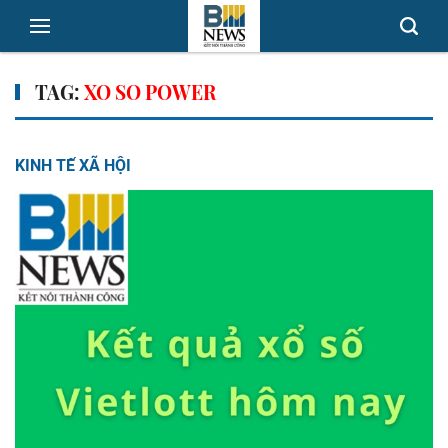
TAG:
XO SO POWER
KINH TẾ XÃ HỘI