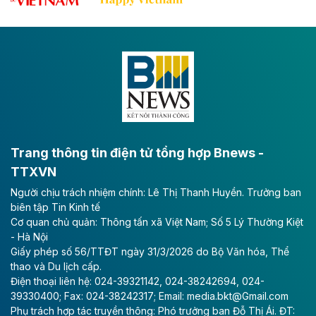
tốc CT.11 qua Ninh Bình
Dự án đầu tư tuyến cao tốc CT.11, đoạn Liêm Tuyền -
Đông A dài khoảng 25,1 km được kỳ vọng sẽ tạo động
lực phát triển kinh tế - xã hội khu vực phía Nam đồng
bằng sông Hồng.
Theo baodautu.vn
ACV rót gần 40 ngàn tỷ đồng vào sân bay
Long Thành
Trang thông tin điện tử tổng hợp Bnews -
TTXVN
Tổng công ty Cảng hàng không Việt Nam - CTCP
Người chịu trách nhiệm chính: Lê Thị Thanh Huyền. Trưởng ban
(ACV) vừa lập kỷ lục mới về lợi nhuận trong quý
biên tập Tin Kinh tế
II/2026.
Cơ quan chủ quản: Thông tấn xã Việt Nam; Số 5 Lý Thường Kiệt
- Hà Nội
Theo baodautu.vn
Giấy phép số 56/TTĐT ngày 31/3/2026 do Bộ Văn hóa, Thể
Vinaconex lập đỉnh doanh thu
thao và Du lịch cấp.
Điện thoại liên hệ: 024-39321142, 024-38242694, 024-
Tổng CTCP Xuất nhập khẩu và Xây dựng Việt Nam
39330400; Fax: 024-38242317; Email: media.bkt@Gmail.com
(Vinaconex) đã khép lại nửa đầu năm với doanh thu
Phụ trách hợp tác truyền thông: Phó trưởng ban Đỗ Thị Ái. ĐT: