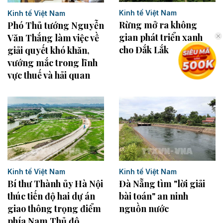
Kinh tế Việt Nam
Kinh tế Việt Nam
Rừng mở ra không
Phó Thủ tướng Nguyễn
gian phát triển xanh
Văn Thắng làm việc về
cho Đắk Lắk
giải quyết khó khăn,
vướng mắc trong lĩnh
vực thuế và hải quan
Kinh tế Việt Nam
Kinh tế Việt Nam
Bí thư Thành ủy Hà Nội
Đà Nẵng tìm "lời giải
thúc tiến độ hai dự án
bài toán" an ninh
giao thông trọng điểm
nguồn nước
phía Nam Thủ đô