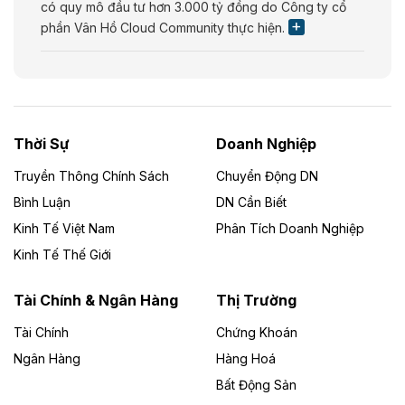
có quy mô đầu tư hơn 3.000 tỷ đồng do Công ty cổ
phần Vân Hồ Cloud Community thực hiện.
Theo vietnamfinance.vn
Năng lượng môi trường Bắc Giang đầu tư
nhà máy điện rác 1.866 tỷ đồng
Thời Sự
Doanh Nghiệp
Dự án Nhà máy xử lý rác và phát điện Bắc Giang do
Công ty TNHH Năng lượng môi trường Bắc Giang làm
Truyền Thông Chính Sách
Chuyển Động DN
chủ đầu tư, có tổng mức đầu tư 1.866 tỷ đồng.
Bình Luận
DN Cần Biết
Kinh Tế Việt Nam
Phân Tích Doanh Nghiệp
Theo vietnamfinance.vn
Đức Long Gia Lai mở rộng ‘hệ sinh thái’
Kinh Tế Thế Giới
năng lượng với loạt dự án nghìn tỷ ở Gia
Lai
Tài Chính & Ngân Hàng
Thị Trường
Tài Chính
Chứng Khoán
Bốn doanh nghiệp có sự góp vốn của Công ty Cổ
phần Tập đoàn Đức Long Gia Lai (HoSE: DLG) được
Ngân Hàng
Hàng Hoá
chấp thuận đầu tư 4 dự án điện gió và điện mặt trời tại
Bất Động Sản
Gia Lai với tổng vốn hơn 4.750 tỷ đồng.