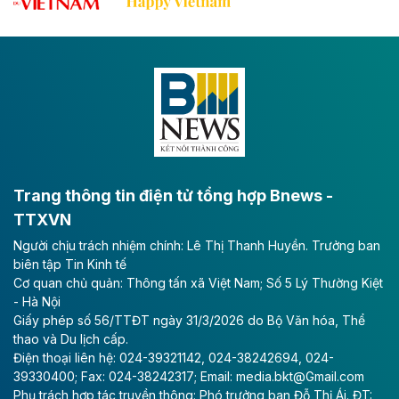
tốc CT.11 qua Ninh Bình
Dự án đầu tư tuyến cao tốc CT.11, đoạn Liêm Tuyền -
Đông A dài khoảng 25,1 km được kỳ vọng sẽ tạo động
lực phát triển kinh tế - xã hội khu vực phía Nam đồng
bằng sông Hồng.
Theo baodautu.vn
ACV rót gần 40 ngàn tỷ đồng vào sân bay
Long Thành
Trang thông tin điện tử tổng hợp Bnews -
TTXVN
Tổng công ty Cảng hàng không Việt Nam - CTCP
Người chịu trách nhiệm chính: Lê Thị Thanh Huyền. Trưởng ban
(ACV) vừa lập kỷ lục mới về lợi nhuận trong quý
biên tập Tin Kinh tế
II/2026.
Cơ quan chủ quản: Thông tấn xã Việt Nam; Số 5 Lý Thường Kiệt
- Hà Nội
Theo baodautu.vn
Giấy phép số 56/TTĐT ngày 31/3/2026 do Bộ Văn hóa, Thể
Vinaconex lập đỉnh doanh thu
thao và Du lịch cấp.
Điện thoại liên hệ: 024-39321142, 024-38242694, 024-
Tổng CTCP Xuất nhập khẩu và Xây dựng Việt Nam
39330400; Fax: 024-38242317; Email: media.bkt@Gmail.com
(Vinaconex) đã khép lại nửa đầu năm với doanh thu
Phụ trách hợp tác truyền thông: Phó trưởng ban Đỗ Thị Ái. ĐT: