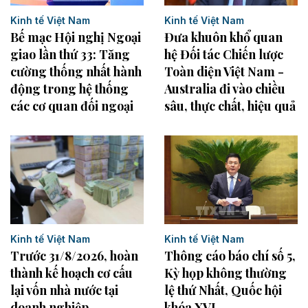
Kinh tế Việt Nam
Kinh tế Việt Nam
Bế mạc Hội nghị Ngoại
Đưa khuôn khổ quan
giao lần thứ 33: Tăng
hệ Đối tác Chiến lược
cường thống nhất hành
Toàn diện Việt Nam -
động trong hệ thống
Australia đi vào chiều
các cơ quan đối ngoại
sâu, thực chất, hiệu quả
Kinh tế Việt Nam
Kinh tế Việt Nam
Trước 31/8/2026, hoàn
Thông cáo báo chí số 5,
thành kế hoạch cơ cấu
Kỳ họp không thường
lại vốn nhà nước tại
lệ thứ Nhất, Quốc hội
doanh nghiệp
khóa XVI