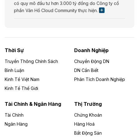
có quy mô đầu tư hơn 3.000 tỷ đồng do Công ty cổ
phần Vân Hồ Cloud Community thực hiện.
Theo vietnamfinance.vn
Năng lượng môi trường Bắc Giang đầu tư
nhà máy điện rác 1.866 tỷ đồng
Thời Sự
Doanh Nghiệp
Dự án Nhà máy xử lý rác và phát điện Bắc Giang do
Công ty TNHH Năng lượng môi trường Bắc Giang làm
Truyền Thông Chính Sách
Chuyển Động DN
chủ đầu tư, có tổng mức đầu tư 1.866 tỷ đồng.
Bình Luận
DN Cần Biết
Kinh Tế Việt Nam
Phân Tích Doanh Nghiệp
Theo vietnamfinance.vn
Đức Long Gia Lai mở rộng ‘hệ sinh thái’
Kinh Tế Thế Giới
năng lượng với loạt dự án nghìn tỷ ở Gia
Lai
Tài Chính & Ngân Hàng
Thị Trường
Tài Chính
Chứng Khoán
Bốn doanh nghiệp có sự góp vốn của Công ty Cổ
phần Tập đoàn Đức Long Gia Lai (HoSE: DLG) được
Ngân Hàng
Hàng Hoá
chấp thuận đầu tư 4 dự án điện gió và điện mặt trời tại
Bất Động Sản
Gia Lai với tổng vốn hơn 4.750 tỷ đồng.