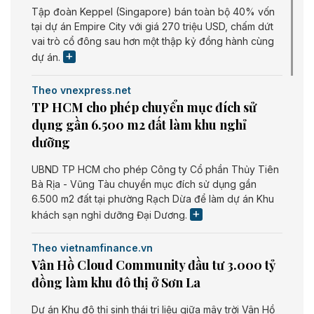
Tập đoàn Keppel (Singapore) bán toàn bộ 40% vốn
tại dự án Empire City với giá 270 triệu USD, chấm dứt
vai trò cổ đông sau hơn một thập kỷ đồng hành cùng
dự án.
Theo vnexpress.net
TP HCM cho phép chuyển mục đích sử
dụng gần 6.500 m2 đất làm khu nghỉ
dưỡng
UBND TP HCM cho phép Công ty Cổ phần Thủy Tiên
Bà Rịa - Vũng Tàu chuyển mục đích sử dụng gần
6.500 m2 đất tại phường Rạch Dừa để làm dự án Khu
khách sạn nghỉ dưỡng Đại Dương.
Theo vietnamfinance.vn
Vân Hồ Cloud Community đầu tư 3.000 tỷ
đồng làm khu đô thị ở Sơn La
Dự án Khu đô thị sinh thái trị liệu giữa mây trời Vân Hồ