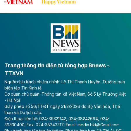
tốc CT.11 qua Ninh Bình
Dự án đầu tư tuyến cao tốc CT.11, đoạn Liêm Tuyền -
Đông A dài khoảng 25,1 km được kỳ vọng sẽ tạo động
lực phát triển kinh tế - xã hội khu vực phía Nam đồng
bằng sông Hồng.
Theo baodautu.vn
ACV rót gần 40 ngàn tỷ đồng vào sân bay
Long Thành
Trang thông tin điện tử tổng hợp Bnews -
TTXVN
Tổng công ty Cảng hàng không Việt Nam - CTCP
Người chịu trách nhiệm chính: Lê Thị Thanh Huyền. Trưởng ban
(ACV) vừa lập kỷ lục mới về lợi nhuận trong quý
biên tập Tin Kinh tế
II/2026.
Cơ quan chủ quản: Thông tấn xã Việt Nam; Số 5 Lý Thường Kiệt
- Hà Nội
Theo baodautu.vn
Giấy phép số 56/TTĐT ngày 31/3/2026 do Bộ Văn hóa, Thể
Vinaconex lập đỉnh doanh thu
thao và Du lịch cấp.
Điện thoại liên hệ: 024-39321142, 024-38242694, 024-
Tổng CTCP Xuất nhập khẩu và Xây dựng Việt Nam
39330400; Fax: 024-38242317; Email: media.bkt@Gmail.com
(Vinaconex) đã khép lại nửa đầu năm với doanh thu
Phụ trách hợp tác truyền thông: Phó trưởng ban Đỗ Thị Ái. ĐT: