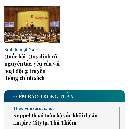
Kinh tế Việt Nam
Quốc hội: Quy định rõ
nguyên tắc, yêu cầu với
hoạt động truyền
thông chính sách
ĐIỂM BÁO TRONG TUẦN
Theo vnexpress.net
Keppel thoái toàn bộ vốn khỏi dự án
Empire City tại Thủ Thiêm