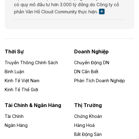
có quy mô đầu tư hơn 3.000 tỷ đồng do Công ty cổ
phần Vân Hồ Cloud Community thực hiện.
Theo vietnamfinance.vn
Năng lượng môi trường Bắc Giang đầu tư
nhà máy điện rác 1.866 tỷ đồng
Thời Sự
Doanh Nghiệp
Dự án Nhà máy xử lý rác và phát điện Bắc Giang do
Công ty TNHH Năng lượng môi trường Bắc Giang làm
Truyền Thông Chính Sách
Chuyển Động DN
chủ đầu tư, có tổng mức đầu tư 1.866 tỷ đồng.
Bình Luận
DN Cần Biết
Kinh Tế Việt Nam
Phân Tích Doanh Nghiệp
Theo vietnamfinance.vn
Đức Long Gia Lai mở rộng ‘hệ sinh thái’
Kinh Tế Thế Giới
năng lượng với loạt dự án nghìn tỷ ở Gia
Lai
Tài Chính & Ngân Hàng
Thị Trường
Tài Chính
Chứng Khoán
Bốn doanh nghiệp có sự góp vốn của Công ty Cổ
phần Tập đoàn Đức Long Gia Lai (HoSE: DLG) được
Ngân Hàng
Hàng Hoá
chấp thuận đầu tư 4 dự án điện gió và điện mặt trời tại
Bất Động Sản
Gia Lai với tổng vốn hơn 4.750 tỷ đồng.