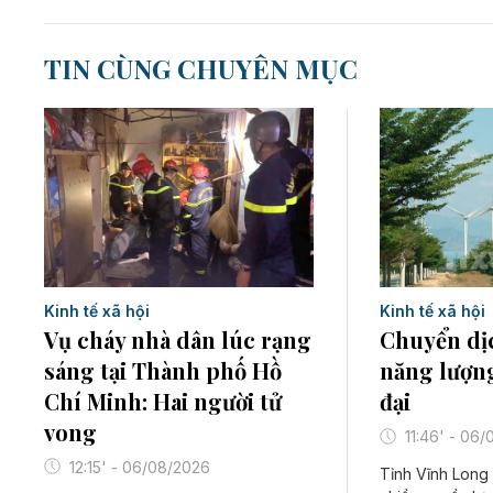
TIN CÙNG CHUYÊN MỤC
Kinh tế xã hội
Kinh tế xã hội
Vụ cháy nhà dân lúc rạng
Chuyển dị
sáng tại Thành phố Hồ
năng lượng
Chí Minh: Hai người tử
đại
vong
11:46' - 06
12:15' - 06/08/2026
Tỉnh Vĩnh Long 