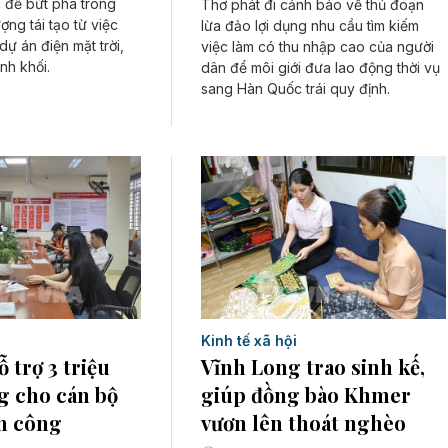
 để bứt phá trong
Thơ phát đi cảnh báo về thủ đoạn
ợng tái tạo từ việc
lừa đảo lợi dụng nhu cầu tìm kiếm
ự án điện mặt trời,
việc làm có thu nhập cao của người
inh khối.
dân để môi giới đưa lao động thời vụ
sang Hàn Quốc trái quy định.
Kinh tế xã hội
 trợ 3 triệu
Vĩnh Long trao sinh kế,
g cho cán bộ
giúp đồng bào Khmer
h công
vươn lên thoát nghèo