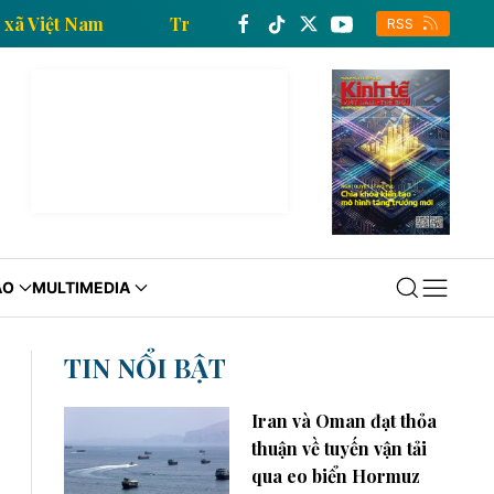
ủa Thông tấn xã Việt Nam
Trang thông tin kinh tế củ
RSS
ÁO
MULTIMEDIA
TIN NỔI BẬT
Iran và Oman đạt thỏa
thuận về tuyến vận tải
qua eo biển Hormuz