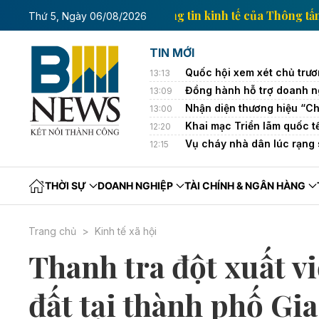
Trang thông tin kinh tế c
Thứ 5, Ngày 06/08/2026
TIN MỚI
Quốc hội xem xét chủ trươ
13:13
Đồng hành hỗ trợ doanh ng
13:09
Nhận diện thương hiệu “Ch
13:00
Khai mạc Triển lãm quốc 
12:20
Vụ cháy nhà dân lúc rạng 
12:15
THỜI SỰ
DOANH NGHIỆP
TÀI CHÍNH & NGÂN HÀNG
Trang chủ
Kinh tế xã hội
Thanh tra đột xuất vi
đất tại thành phố Gi