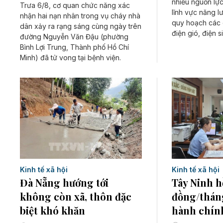
nhiều nguồn lực
Trưa 6/8, cơ quan chức năng xác
lĩnh vực năng lư
nhận hai nạn nhân trong vụ cháy nhà
quy hoạch các d
dân xảy ra rạng sáng cùng ngày trên
điện gió, điện s
đường Nguyễn Văn Đậu (phường
Bình Lợi Trung, Thành phố Hồ Chí
Minh) đã tử vong tại bệnh viện.
Kinh tế xã hội
Kinh tế xã hội
Tây Ninh hỗ
Đà Nẵng hướng tới
đồng/thán
không còn xã, thôn đặc
hành chín
biệt khó khăn