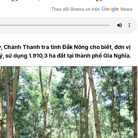
 Chánh Thanh tra tỉnh Đắk Nông cho biết, đơn vị
ý, sử dụng 1.910,3 ha đất tại thành phố Gia Nghĩa.