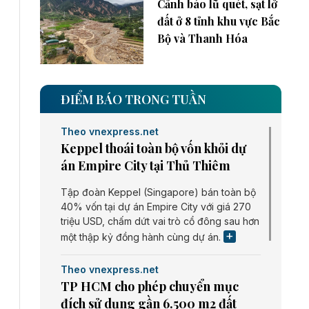
Cảnh báo lũ quét, sạt lở
đất ở 8 tỉnh khu vực Bắc
Bộ và Thanh Hóa
ĐIỂM BÁO TRONG TUẦN
Theo vnexpress.net
Keppel thoái toàn bộ vốn khỏi dự
án Empire City tại Thủ Thiêm
Tập đoàn Keppel (Singapore) bán toàn bộ
40% vốn tại dự án Empire City với giá 270
triệu USD, chấm dứt vai trò cổ đông sau hơn
một thập kỷ đồng hành cùng dự án.
Theo vnexpress.net
TP HCM cho phép chuyển mục
đích sử dụng gần 6.500 m2 đất