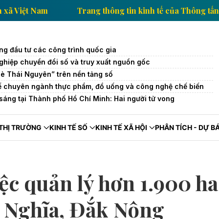
ủa Thông tấn xã Việt Nam
Trang thông tin kinh tế c
ng đầu tư các công trình quốc gia
hiệp chuyển đổi số và truy xuất nguồn gốc
è Thái Nguyên” trên nền tảng số
tế chuyên ngành thực phẩm, đồ uống và công nghệ chế biến
sáng tại Thành phố Hồ Chí Minh: Hai người tử vong
THỊ TRƯỜNG
KINH TẾ SỐ
KINH TẾ XÃ HỘI
PHÂN TÍCH - DỰ B
ệc quản lý hơn 1.900 ha
a Nghĩa, Đắk Nông