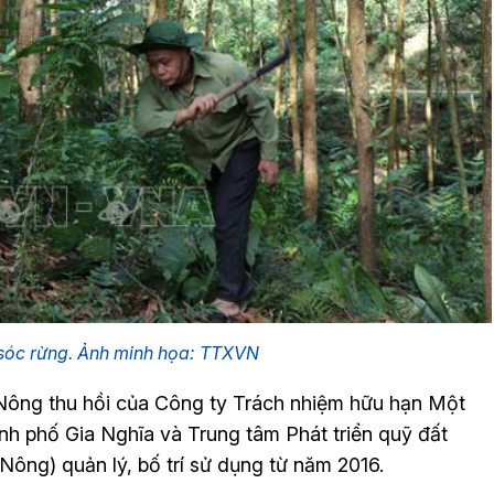
sóc rừng. Ảnh minh họa: TTXVN
Nông thu hồi của Công ty Trách nhiệm hữu hạn Một
nh phố Gia Nghĩa và Trung tâm Phát triển quỹ đất
ông) quản lý, bố trí sử dụng từ năm 2016.