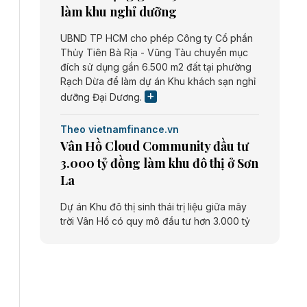
làm khu nghỉ dưỡng
UBND TP HCM cho phép Công ty Cổ phần
Thủy Tiên Bà Rịa - Vũng Tàu chuyển mục
đích sử dụng gần 6.500 m2 đất tại phường
Rạch Dừa để làm dự án Khu khách sạn nghỉ
dưỡng Đại Dương.
Theo vietnamfinance.vn
Vân Hồ Cloud Community đầu tư
3.000 tỷ đồng làm khu đô thị ở Sơn
La
Dự án Khu đô thị sinh thái trị liệu giữa mây
trời Vân Hồ có quy mô đầu tư hơn 3.000 tỷ
đồng do Công ty cổ phần Vân Hồ Cloud
Community thực hiện.
Theo vietnamfinance.vn
Năng lượng môi trường Bắc Giang