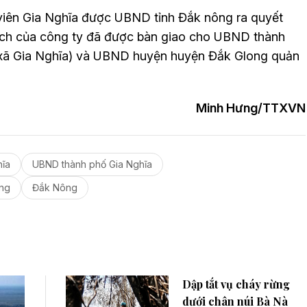
viên Gia Nghĩa được UBND tỉnh Đắk nông ra quyết
 tích của công ty đã được bàn giao cho UBND thành
ị xã Gia Nghĩa) và UBND huyện huyện Đắk Glong quản
Minh Hưng/TTXVN
hĩa
UBND thành phố Gia Nghĩa
ờng
Đắk Nông
Dập tắt vụ cháy rừng
dưới chân núi Bà Nà