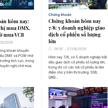
Chứng khoán
Chứng khoán hôm nay
án hôm nay:
7/8: 5 doanh nghiệp giao
hị mua DMX,
dịch cổ phiếu số lượng
ờ mua VCB
lớn
/08/2026
08:18' - 07/08/2026
hứng khoán khuyến
hiếu DMX và POW nhờ
Hôm nay 7/8, có 5 doanh nghiệp bắt
trưởng tích cực, trong
đầu giao dịch cổ phiếu số lượng lớn,
huyến nghị chờ mua.
trong đó có các mã cổ phiếu là tâm
điểm chú ý trên thị trường: SSB,
QNS...