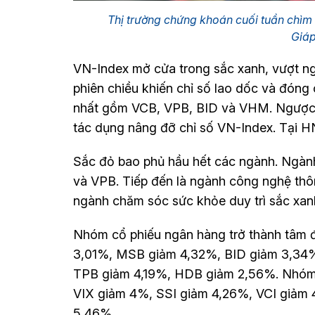
Thị trường chứng khoán cuối tuần chìm t
Giá
VN-Index mở cửa trong sắc xanh, vượt ngư
phiên chiều khiến chỉ số lao dốc và đóng
nhất gồm VCB, VPB, BID và VHM. Ngược lạ
tác dụng nâng đỡ chỉ số VN-Index. T
Sắc đỏ bao phủ hầu hết các ngành. Ngành
và VPB. Tiếp đến là ngành công nghệ thô
ngành chăm sóc sức khỏe duy trì sắc x
Nhóm cổ phiếu ngân hàng trở thành tâm đ
3,01%, MSB giảm 4,32%, BID giảm 3,34%
TPB giảm 4,19%, HDB giảm 2,56%. Nhóm
VIX giảm 4%, SSI giảm 4,26%, VCI giảm
5,46%.