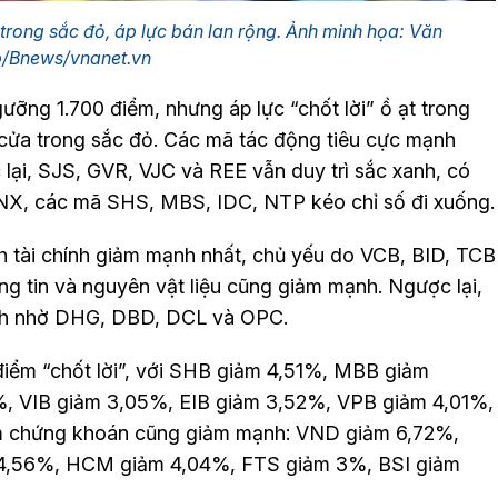
rong sắc đỏ, áp lực bán lan rộng. Ảnh minh họa: Văn
p/Bnews/vnanet.vn
ỡng 1.700 điểm, nhưng áp lực “chốt lời” ồ ạt trong
 cửa trong sắc đỏ. Các mã tác động tiêu cực mạnh
i, SJS, GVR, VJC và REE vẫn duy trì sắc xanh, có
ại HNX, các mã SHS, MBS, IDC, NTP kéo chỉ số đi xuống.
 tài chính giảm mạnh nhất, chủ yếu do VCB, BID, TCB
ng tin và nguyên vật liệu cũng giảm mạnh. Ngược lại,
anh nhờ DHG, DBD, DCL và OPC.
iểm “chốt lời”, với SHB giảm 4,51%, MBB giảm
, VIB giảm 3,05%, EIB giảm 3,52%, VPB giảm 4,01%,
 chứng khoán cũng giảm mạnh: VND giảm 6,72%,
 4,56%, HCM giảm 4,04%, FTS giảm 3%, BSI giảm