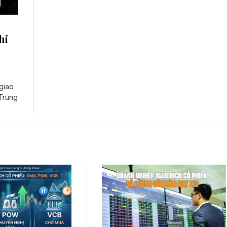
hi
giao
 Trung