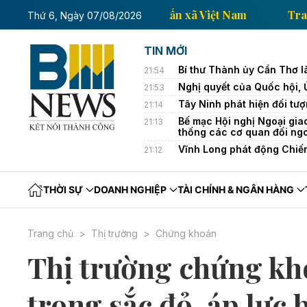
Trang thông tin kinh tế của Thông tấn xã Việt Nam
Thứ 6, Ngày 07/08/2026
TIN MỚI
Bí thư Thành ủy Cần Thơ l
21:54
Nghị quyết của Quốc hội,
21:53
Tây Ninh phát hiện đối tượ
21:14
Bế mạc Hội nghị Ngoại gia
21:13
thống các cơ quan đối ng
Vĩnh Long phát động Chiế
21:12
THỜI SỰ
DOANH NGHIỆP
TÀI CHÍNH & NGÂN HÀNG
Trang chủ
Thị trường
Chứng khoán
Thị trường chứng kh
trong sắc đỏ, áp lực 