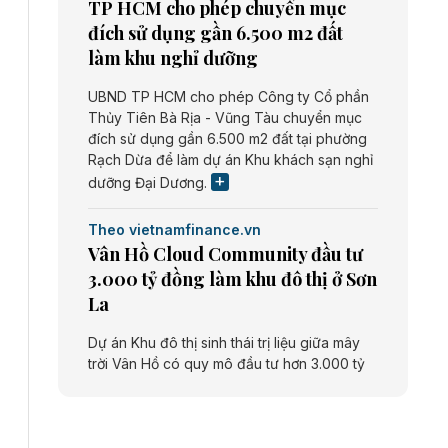
TP HCM cho phép chuyển mục
đích sử dụng gần 6.500 m2 đất
làm khu nghỉ dưỡng
UBND TP HCM cho phép Công ty Cổ phần
Thủy Tiên Bà Rịa - Vũng Tàu chuyển mục
đích sử dụng gần 6.500 m2 đất tại phường
Rạch Dừa để làm dự án Khu khách sạn nghỉ
dưỡng Đại Dương.
Theo vietnamfinance.vn
Vân Hồ Cloud Community đầu tư
3.000 tỷ đồng làm khu đô thị ở Sơn
La
Dự án Khu đô thị sinh thái trị liệu giữa mây
trời Vân Hồ có quy mô đầu tư hơn 3.000 tỷ
đồng do Công ty cổ phần Vân Hồ Cloud
Community thực hiện.