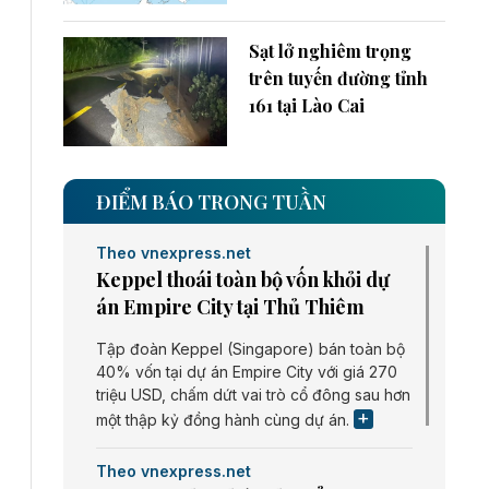
Sạt lở nghiêm trọng
trên tuyến đường tỉnh
161 tại Lào Cai
ĐIỂM BÁO TRONG TUẦN
Theo vnexpress.net
Keppel thoái toàn bộ vốn khỏi dự
án Empire City tại Thủ Thiêm
Tập đoàn Keppel (Singapore) bán toàn bộ
40% vốn tại dự án Empire City với giá 270
triệu USD, chấm dứt vai trò cổ đông sau hơn
một thập kỷ đồng hành cùng dự án.
Theo vnexpress.net