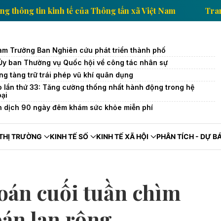
Trang thông tin kinh tế của Thông tấn xã Việt Nam
àm Trưởng Ban Nghiên cứu phát triển thành phố
 Ủy ban Thường vụ Quốc hội về công tác nhân sự
ng tàng trữ trái phép vũ khí quân dụng
o lần thứ 33: Tăng cường thống nhất hành động trong hệ
oại
n dịch 90 ngày đêm khám sức khỏe miễn phí
THỊ TRƯỜNG
KINH TẾ SỐ
KINH TẾ XÃ HỘI
PHÂN TÍCH - DỰ B
oán cuối tuần chìm
bán lan rộng