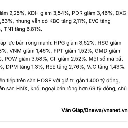
giảm 2,25%, KDH giảm 3,54%, PDR giảm 3,46%, DXG
,63%, nhưng vẫn có KBC tăng 2,11%, EVG tăng
, TN1 tăng 6,81%.
u áp lực bán ròng mạnh: HPG giảm 3,52%, HSG giảm
3%, VNM giảm 1,46%, FPT giảm 1,52%, GMD giảm
, POW giảm 3,58%, CII giảm 2,52%. Một số mã bất
%, DPM tăng 1,3%, REE tăng 2,76%, VJC tăng 1,43%.
iên tiếp trên sàn HOSE với giá trị gần 1.400 tỷ đồng,
n sàn HNX, khối ngoại bán ròng hơn 69 tỷ đồng, chủ
Văn Giáp/Bnews/vnanet.vn