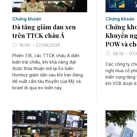
Chứng khoán
Chứng khoán
Đà tăng giảm đan xen
Chứng kho
trên TTCK châu Á
Khuyến ng
POW và ch
16:06' - 07/08/2026
08:19' - 07
Phiên 7/8, các TTCK châu Á diễn
biến trái chiều, khi khả năng đạt
Các công ty c
được thỏa thuận mở lại Eo biển
nghị mua cổ p
Hormuz giảm dần sau khi Iran đang
triển vọng tăng 
đề xuất cấm tàu thuyền của Mỹ và
khi VCB được k
Israel đi qua eo biển này.