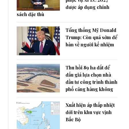
được áp dụng chính
sách đặc thù
Tổng thống Mỹ Donald
Trump: Còn quá sớm để
bàn về người kế nhiệm
Thu hồi 89 ha đất để
đấu giá lựa chọn nhà
đầu tư công trình thành
phố cảng hàng không
Xuất hiện áp thấp nhiệt
đới trên khu vực vịnh
Bắc Bộ