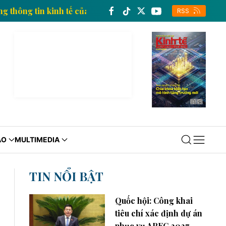
Trang thông tin kinh tế của Thông tấn xã Việt Nam
RSS
ÁO
MULTIMEDIA
TIN NỔI BẬT
Quốc hội: Công khai
tiêu chí xác định dự án
phục vụ APEC 2027