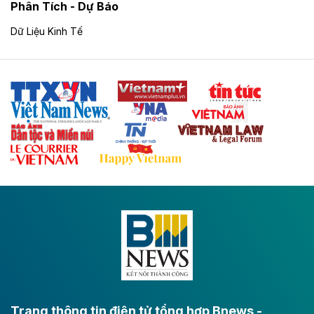
Phân Tích - Dự Báo
tăng thêm 23.926 tỷ đồng. Lũy kế, Đà Nẵng có 2.065
dự án đầu tư trong nước, tổng vốn 862.933 tỷ đồng.
Dữ Liệu Kinh Tế
Theo vnexpress.net
Hòa Phát dự kiến rót thêm 20.000 tỷ đồng
vào dự án ray đường sắt tại Dung Quất
Hòa Phát muốn chi thêm 20.000 tỷ đồng để mở rộng
dự án sản xuất ray đường sắt và thép đặc biệt tại khu
kinh tế Dung Quất.
Theo vnexpress.net
Keppel thoái toàn bộ vốn khỏi dự án
Empire City tại Thủ Thiêm
Tập đoàn Keppel (Singapore) bán toàn bộ 40% vốn
tại dự án Empire City với giá 270 triệu USD, chấm dứt
vai trò cổ đông sau hơn một thập kỷ đồng hành cùng
dự án.
Trang thông tin điện tử tổng hợp Bnews -