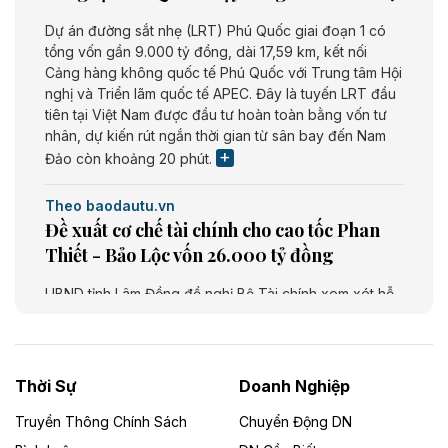
Dự án đường sắt nhẹ (LRT) Phú Quốc giai đoạn 1 có
tổng vốn gần 9.000 tỷ đồng, dài 17,59 km, kết nối
Cảng hàng không quốc tế Phú Quốc với Trung tâm Hội
nghị và Triển lãm quốc tế APEC. Đây là tuyến LRT đầu
tiên tại Việt Nam được đầu tư hoàn toàn bằng vốn tư
nhân, dự kiến rút ngắn thời gian từ sân bay đến Nam
Đảo còn khoảng 20 phút.
Theo baodautu.vn
Đề xuất cơ chế tài chính cho cao tốc Phan
Thiết - Bảo Lộc vốn 26.000 tỷ đồng
UBND tỉnh Lâm Đồng đề nghị Bộ Tài chính xem xét hỗ
trợ khoảng 10.000 tỷ đồng từ ngân sách Trung ương
giai đoạn 2026 - 2030 để đầu tư cao tốc Phan Thiết -
Bảo Lộc, thuộc tuyến Phan Thiết - Bảo Lộc - Gia Nghĩa
- Bu Prăng. Dự án dài khoảng 73,49 km, tổng mức đầu
Thời Sự
Doanh Nghiệp
tư dự kiến 26.000 tỷ đồng.
Truyền Thông Chính Sách
Chuyển Động DN
Theo baodautu.vn