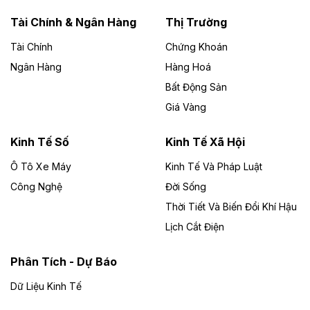
năng lượng với loạt dự án nghìn tỷ ở Gia
Lai
Tài Chính & Ngân Hàng
Thị Trường
Tài Chính
Chứng Khoán
Bốn doanh nghiệp có sự góp vốn của Công ty Cổ
phần Tập đoàn Đức Long Gia Lai (HoSE: DLG) được
Ngân Hàng
Hàng Hoá
chấp thuận đầu tư 4 dự án điện gió và điện mặt trời tại
Bất Động Sản
Gia Lai với tổng vốn hơn 4.750 tỷ đồng.
Giá Vàng
Theo vnexpress.net
Đồng Nai cho thuê gần 59 ha đất làm khu
Kinh Tế Số
Kinh Tế Xã Hội
công nghiệp ở Long Thành
Ô Tô Xe Máy
Kinh Tế Và Pháp Luật
Công Nghệ
UBND TP Đồng Nai cho Công ty Amata thuê gần 59 ha
Đời Sống
đất để đầu tư khu công nghiệp công nghệ cao Long
Thời Tiết Và Biến Đổi Khí Hậu
Thành, thời hạn đến 2065.
Lịch Cắt Điện
Theo baodautu.vn
Phân Tích - Dự Báo
Đề xuất hỗ trợ 20.000 tỷ đồng làm cao tốc
Thái Nguyên - Lạng Sơn
Dữ Liệu Kinh Tế