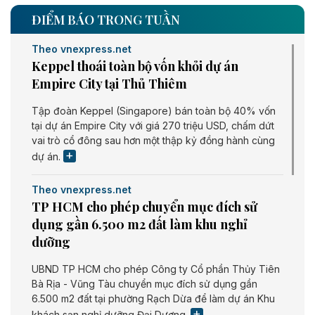
ĐIỂM BÁO TRONG TUẦN
Theo vnexpress.net
Keppel thoái toàn bộ vốn khỏi dự án
Empire City tại Thủ Thiêm
Tập đoàn Keppel (Singapore) bán toàn bộ 40% vốn
tại dự án Empire City với giá 270 triệu USD, chấm dứt
vai trò cổ đông sau hơn một thập kỷ đồng hành cùng
dự án.
Theo vnexpress.net
TP HCM cho phép chuyển mục đích sử
dụng gần 6.500 m2 đất làm khu nghỉ
dưỡng
UBND TP HCM cho phép Công ty Cổ phần Thủy Tiên
Bà Rịa - Vũng Tàu chuyển mục đích sử dụng gần
6.500 m2 đất tại phường Rạch Dừa để làm dự án Khu
khách sạn nghỉ dưỡng Đại Dương.