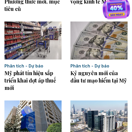
Phương thức mới, mục
vọng kinh tế Malaysia
tiêu cũ
Phân tích - Dự báo
Phân tích - Dự báo
Kỷ nguyên mới của
Mỹ phát tín hiệu sắp
đầu tư mạo hiểm tại Mỹ
triển khai đợt áp thuế
mới