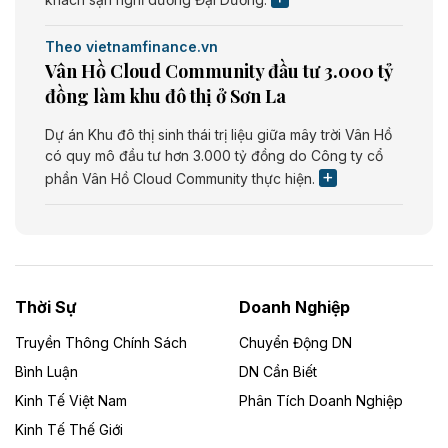
Theo vietnamfinance.vn
Vân Hồ Cloud Community đầu tư 3.000 tỷ
đồng làm khu đô thị ở Sơn La
Dự án Khu đô thị sinh thái trị liệu giữa mây trời Vân Hồ
có quy mô đầu tư hơn 3.000 tỷ đồng do Công ty cổ
phần Vân Hồ Cloud Community thực hiện.
Theo vietnamfinance.vn
Năng lượng môi trường Bắc Giang đầu tư
nhà máy điện rác 1.866 tỷ đồng
Thời Sự
Doanh Nghiệp
Dự án Nhà máy xử lý rác và phát điện Bắc Giang do
Công ty TNHH Năng lượng môi trường Bắc Giang làm
Truyền Thông Chính Sách
Chuyển Động DN
chủ đầu tư, có tổng mức đầu tư 1.866 tỷ đồng.
Bình Luận
DN Cần Biết
Kinh Tế Việt Nam
Phân Tích Doanh Nghiệp
Theo vietnamfinance.vn
Đức Long Gia Lai mở rộng ‘hệ sinh thái’
Kinh Tế Thế Giới