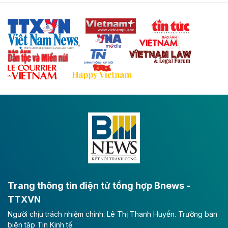
Tuyến cao tốc Thái Nguyên - Lạng Sơn khi hình thành
sẽ trở thành trục giao thông chiến lược, kết nối tỉnh
Thái Nguyên và các tỉnh trung du, miền núi phía Bắc
với hệ thống cửa khẩu quốc tế tại Lạng Sơn.
Theo baodautu.vn
Đề xuất đầu tư 11.500 tỷ đồng xây dựng cao
tốc CT.11 qua Ninh Bình
Dự án đầu tư tuyến cao tốc CT.11, đoạn Liêm Tuyền -
Đông A dài khoảng 25,1 km được kỳ vọng sẽ tạo động
lực phát triển kinh tế - xã hội khu vực phía Nam đồng
bằng sông Hồng.
Theo baodautu.vn
ACV rót gần 40 ngàn tỷ đồng vào sân bay
Long Thành
Trang thông tin điện tử tổng hợp Bnews -
TTXVN
Tổng công ty Cảng hàng không Việt Nam - CTCP
Người chịu trách nhiệm chính: Lê Thị Thanh Huyền. Trưởng ban
(ACV) vừa lập kỷ lục mới về lợi nhuận trong quý
biên tập Tin Kinh tế
II/2026.