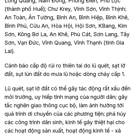
Long Quảng, Nam Đông, Phong Điền, Phú Lộc
(thành phố Huế); Chư Krey, Vĩnh Sơn, Vĩnh Thịnh;
An Toàn, Ân Tường, Bình An, Bình Hiệp, Bình Khê,
Bình Phú, Cửu An, Hòa Hội, Hội Sơn, KBang, Kim
Sơn, Kông Bơ La, An Khê, Phù Cát, Sơn Lang, Tây
Sơn, Vạn Đức, Vĩnh Quang, Vĩnh Thạnh (tỉnh Gia
Lai).
Cảnh báo cấp độ rủi ro thiên tai do lũ quét, sạt lở
đất, sụt lún đất do mưa lũ hoặc dòng chảy cấp 1.
Lũ quét, sạt lở đất có thể gây tác động rất xấu đến
môi trường, uy hiếp tính mạng của người dân; gây
tắc nghẽn giao thông cục bộ, làm ảnh hưởng tới
quá trình di chuyển của các phương tiện; phá hủy
các công trình dân sinh, kinh tế gây thiệt hại cho
các hoạt động sản xuất, hoạt động kinh tế - xã