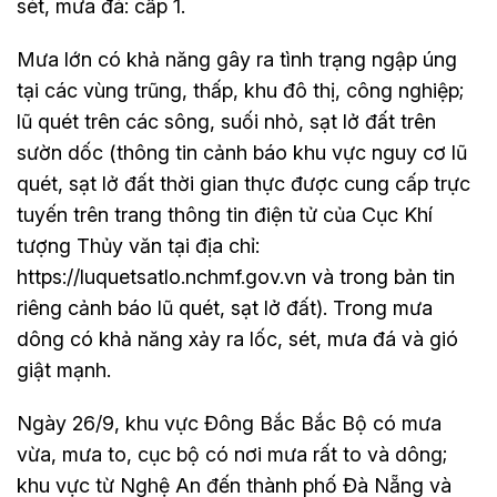
sét, mưa đá: cấp 1.
Mưa lớn có khả năng gây ra tình trạng ngập úng
tại các vùng trũng, thấp, khu đô thị, công nghiệp;
lũ quét trên các sông, suối nhỏ, sạt lở đất trên
sườn dốc (thông tin cảnh báo khu vực nguy cơ lũ
quét, sạt lở đất thời gian thực được cung cấp trực
tuyến trên trang thông tin điện tử của Cục Khí
tượng Thủy văn tại địa chỉ:
https://luquetsatlo.nchmf.gov.vn và trong bản tin
riêng cảnh báo lũ quét, sạt lở đất). Trong mưa
dông có khả năng xảy ra lốc, sét, mưa đá và gió
giật mạnh.
Ngày 26/9, khu vực Đông Bắc Bắc Bộ có mưa
vừa, mưa to, cục bộ có nơi mưa rất to và dông;
khu vực từ Nghệ An đến thành phố Đà Nẵng và