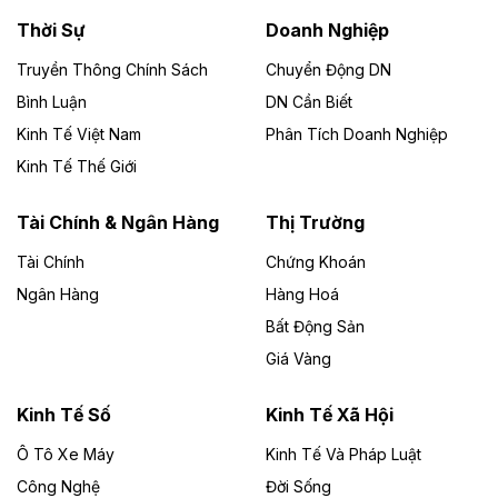
Thời Sự
Doanh Nghiệp
Dự án Nhà máy xử lý rác và phát điện Bắc Giang do
Công ty TNHH Năng lượng môi trường Bắc Giang làm
Truyền Thông Chính Sách
Chuyển Động DN
chủ đầu tư, có tổng mức đầu tư 1.866 tỷ đồng.
Bình Luận
DN Cần Biết
Kinh Tế Việt Nam
Phân Tích Doanh Nghiệp
Theo vietnamfinance.vn
Đức Long Gia Lai mở rộng ‘hệ sinh thái’
Kinh Tế Thế Giới
năng lượng với loạt dự án nghìn tỷ ở Gia
Lai
Tài Chính & Ngân Hàng
Thị Trường
Tài Chính
Chứng Khoán
Bốn doanh nghiệp có sự góp vốn của Công ty Cổ
phần Tập đoàn Đức Long Gia Lai (HoSE: DLG) được
Ngân Hàng
Hàng Hoá
chấp thuận đầu tư 4 dự án điện gió và điện mặt trời tại
Bất Động Sản
Gia Lai với tổng vốn hơn 4.750 tỷ đồng.
Giá Vàng
Theo vnexpress.net
Đồng Nai cho thuê gần 59 ha đất làm khu
Kinh Tế Số
Kinh Tế Xã Hội
công nghiệp ở Long Thành
Ô Tô Xe Máy
Kinh Tế Và Pháp Luật
Công Nghệ
UBND TP Đồng Nai cho Công ty Amata thuê gần 59 ha
Đời Sống