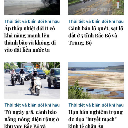
Thời tiết và biến đổi khí hậu
Thời tiết và biến đổi khí hậu
Áp thấp nhiệt đới ít có
Cảnh báo lũ quét, sạt lở
khả năng mạnh lên
đất ở 5 tỉnh Bắc Bộ và
thành bão và không đi
Trung Bộ
vào đất liền nước ta
Thời tiết và biến đổi khí hậu
Thời tiết và biến đổi khí hậu
Từ ngày 9/8, cảnh báo
Hạn hán nghiêm trọng
nắng nóng diện rộng ở
đe dọa "huyết mạch"
khu vực Bắc Bộ và
kinh tế châu Âu