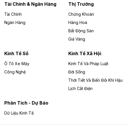
Lai
Tài Chính & Ngân Hàng
Thị Trường
Tài Chính
Chứng Khoán
Bốn doanh nghiệp có sự góp vốn của Công ty Cổ
phần Tập đoàn Đức Long Gia Lai (HoSE: DLG) được
Ngân Hàng
Hàng Hoá
chấp thuận đầu tư 4 dự án điện gió và điện mặt trời tại
Bất Động Sản
Gia Lai với tổng vốn hơn 4.750 tỷ đồng.
Giá Vàng
Theo vnexpress.net
Đồng Nai cho thuê gần 59 ha đất làm khu
Kinh Tế Số
Kinh Tế Xã Hội
công nghiệp ở Long Thành
Ô Tô Xe Máy
Kinh Tế Và Pháp Luật
Công Nghệ
UBND TP Đồng Nai cho Công ty Amata thuê gần 59 ha
Đời Sống
đất để đầu tư khu công nghiệp công nghệ cao Long
Thời Tiết Và Biến Đổi Khí Hậu
Thành, thời hạn đến 2065.
Lịch Cắt Điện
Theo baodautu.vn
Phân Tích - Dự Báo
Đề xuất hỗ trợ 20.000 tỷ đồng làm cao tốc
Thái Nguyên - Lạng Sơn
Dữ Liệu Kinh Tế
Tuyến cao tốc Thái Nguyên - Lạng Sơn khi hình thành