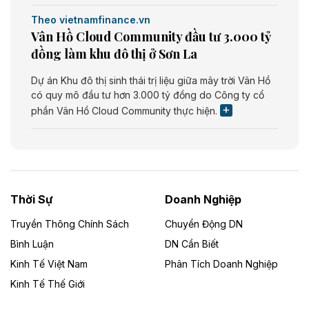
Theo vietnamfinance.vn
Vân Hồ Cloud Community đầu tư 3.000 tỷ
đồng làm khu đô thị ở Sơn La
Dự án Khu đô thị sinh thái trị liệu giữa mây trời Vân Hồ
có quy mô đầu tư hơn 3.000 tỷ đồng do Công ty cổ
phần Vân Hồ Cloud Community thực hiện.
Theo vietnamfinance.vn
Năng lượng môi trường Bắc Giang đầu tư
nhà máy điện rác 1.866 tỷ đồng
Thời Sự
Doanh Nghiệp
Dự án Nhà máy xử lý rác và phát điện Bắc Giang do
Công ty TNHH Năng lượng môi trường Bắc Giang làm
Truyền Thông Chính Sách
Chuyển Động DN
chủ đầu tư, có tổng mức đầu tư 1.866 tỷ đồng.
Bình Luận
DN Cần Biết
Kinh Tế Việt Nam
Phân Tích Doanh Nghiệp
Theo vietnamfinance.vn
Đức Long Gia Lai mở rộng ‘hệ sinh thái’
Kinh Tế Thế Giới
năng lượng với loạt dự án nghìn tỷ ở Gia