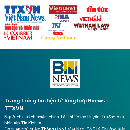
sẽ trở thành trục giao thông chiến lược, kết nối tỉnh
Thái Nguyên và các tỉnh trung du, miền núi phía Bắc
với hệ thống cửa khẩu quốc tế tại Lạng Sơn.
Theo baodautu.vn
Đề xuất đầu tư 11.500 tỷ đồng xây dựng cao
tốc CT.11 qua Ninh Bình
Dự án đầu tư tuyến cao tốc CT.11, đoạn Liêm Tuyền -
Đông A dài khoảng 25,1 km được kỳ vọng sẽ tạo động
lực phát triển kinh tế - xã hội khu vực phía Nam đồng
bằng sông Hồng.
Theo baodautu.vn
ACV rót gần 40 ngàn tỷ đồng vào sân bay
Long Thành
Trang thông tin điện tử tổng hợp Bnews -
TTXVN
Tổng công ty Cảng hàng không Việt Nam - CTCP
Người chịu trách nhiệm chính: Lê Thị Thanh Huyền. Trưởng ban
(ACV) vừa lập kỷ lục mới về lợi nhuận trong quý
biên tập Tin Kinh tế
II/2026.
Cơ quan chủ quản: Thông tấn xã Việt Nam; Số 5 Lý Thường Kiệt