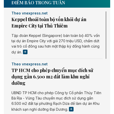
ĐIỂM BÁO TRONG TUẦN
Theo vnexpress.net
Keppel thoái toàn bộ vốn khỏi dự án
Empire City tại Thủ Thiêm
Tập đoàn Keppel (Singapore) bán toàn bộ 40% vốn
tại dự án Empire City với giá 270 triệu USD, chấm dứt
vai trò cổ đông sau hơn một thập kỷ đồng hành cùng
dự án.
Theo vnexpress.net
TP HCM cho phép chuyển mục đích sử
dụng gần 6.500 m2 đất làm khu nghỉ
dưỡng
UBND TP HCM cho phép Công ty Cổ phần Thủy Tiên
Bà Rịa - Vũng Tàu chuyển mục đích sử dụng gần
6.500 m2 đất tại phường Rạch Dừa để làm dự án Khu
khách sạn nghỉ dưỡng Đại Dương.