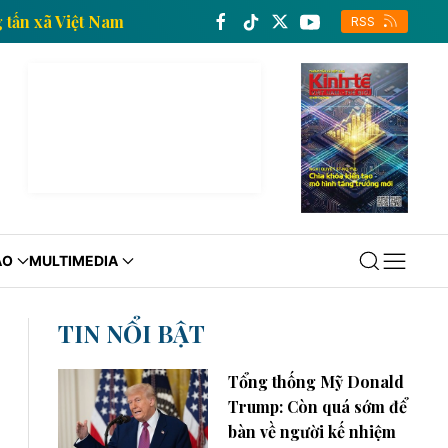
ế của Thông tấn xã Việt Nam
Trang thông tin kinh tế
RSS
ÁO
MULTIMEDIA
TIN NỔI BẬT
Tổng thống Mỹ Donald
Trump: Còn quá sớm để
bàn về người kế nhiệm