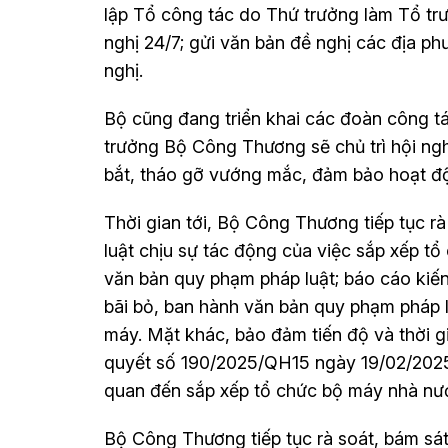
lập Tổ công tác do Thứ trưởng làm Tổ trư
nghị 24/7; gửi văn bản đề nghị các địa ph
nghị.
Bộ cũng đang triển khai các đoàn công t
trưởng Bộ Công Thương sẽ chủ trì hội ng
bắt, tháo gỡ vướng mắc, đảm bảo hoạt độ
Thời gian tới, Bộ Công Thương tiếp tục r
luật chịu sự tác động của việc sắp xếp tổ
văn bản quy phạm pháp luật; báo cáo kiến
bãi bỏ, ban hành văn bản quy phạm pháp l
máy. Mặt khác, bảo đảm tiến độ và thời 
quyết số 190/2025/QH15 ngày 19/02/2025 
quan đến sắp xếp tổ chức bộ máy nhà nư
Bộ Công Thương tiếp tục rà soát, bám sát 