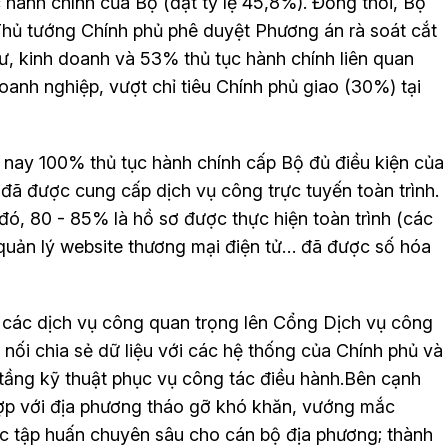
 hành chính của Bộ (đạt tỷ lệ 45,8%). Đồng thời, Bộ
hủ tướng Chính phủ phê duyệt Phương án rà soát cắt
ư, kinh doanh và 53% thủ tục hành chính liên quan
anh nghiệp, vượt chỉ tiêu Chính phủ giao (30%) tại
n nay 100% thủ tục hành chính cấp Bộ đủ điều kiện của
đã được cung cấp dịch vụ công trực tuyến toàn trình.
đó, 80 - 85% là hồ sơ được thực hiện toàn trình (các
 quản lý website thương mại điện tử… đã được số hóa
các dịch vụ công quan trọng lên Cổng Dịch vụ công
 nối chia sẻ dữ liệu với các hệ thống của Chính phủ và
 tầng kỹ thuật phục vụ công tác điều hành.Bên cạnh
p với địa phương tháo gỡ khó khăn, vướng mắc
ức tập huấn chuyên sâu cho cán bộ địa phương; thành