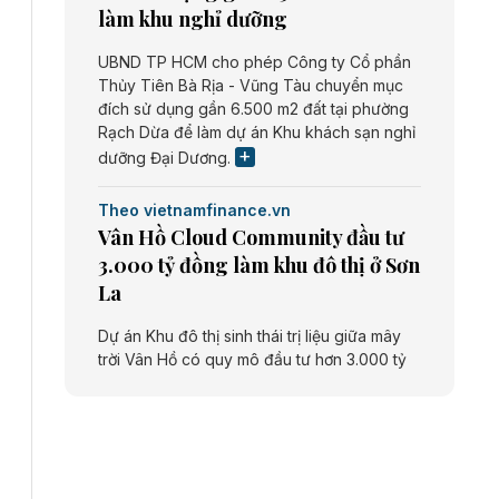
làm khu nghỉ dưỡng
UBND TP HCM cho phép Công ty Cổ phần
Thủy Tiên Bà Rịa - Vũng Tàu chuyển mục
đích sử dụng gần 6.500 m2 đất tại phường
Rạch Dừa để làm dự án Khu khách sạn nghỉ
dưỡng Đại Dương.
Theo vietnamfinance.vn
Vân Hồ Cloud Community đầu tư
3.000 tỷ đồng làm khu đô thị ở Sơn
La
Dự án Khu đô thị sinh thái trị liệu giữa mây
trời Vân Hồ có quy mô đầu tư hơn 3.000 tỷ
đồng do Công ty cổ phần Vân Hồ Cloud
Community thực hiện.
Theo vietnamfinance.vn
Năng lượng môi trường Bắc Giang