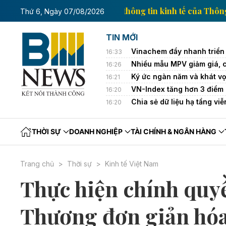
Trang thông tin kinh t
Thứ 6, Ngày 07/08/2026
TIN MỚI
Vinachem đẩy nhanh triển 
16:33
Nhiều mẫu MPV giảm giá, 
16:26
Ký ức ngàn năm và khát vọ
16:21
VN-Index tăng hơn 3 điểm
16:20
Chia sẻ dữ liệu hạ tầng vi
16:20
THỜI SỰ
DOANH NGHIỆP
TÀI CHÍNH & NGÂN HÀNG
Trang chủ
Thời sự
Kinh tế Việt Nam
Thực hiện chính quy
Thương đơn giản hóa