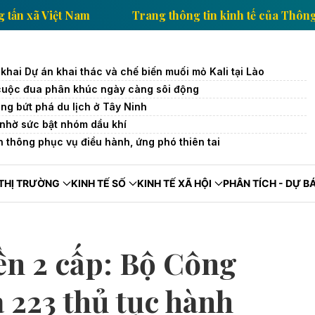
ế của Thông tấn xã Việt Nam
Trang thông tin kinh t
khai Dự án khai thác và chế biến muối mỏ Kali tại Lào
cuộc đua phân khúc ngày càng sôi động
ng bứt phá du lịch ở Tây Ninh
 nhờ sức bật nhóm dầu khí
ễn thông phục vụ điều hành, ứng phó thiên tai
THỊ TRƯỜNG
KINH TẾ SỐ
KINH TẾ XÃ HỘI
PHÂN TÍCH - DỰ B
ền 2 cấp: Bộ Công
 223 thủ tục hành