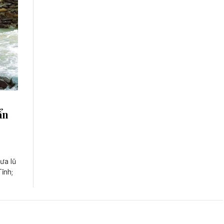
ẩn
ưa lũ
ĩnh;