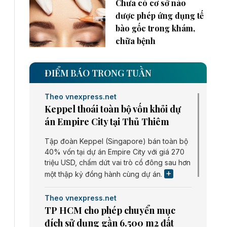
Chưa có cơ sở nào
được phép ứng dụng tế
bào gốc trong khám,
chữa bệnh
ĐIỂM BÁO TRONG TUẦN
Theo vnexpress.net
Keppel thoái toàn bộ vốn khỏi dự
án Empire City tại Thủ Thiêm
Tập đoàn Keppel (Singapore) bán toàn bộ
40% vốn tại dự án Empire City với giá 270
triệu USD, chấm dứt vai trò cổ đông sau hơn
một thập kỷ đồng hành cùng dự án.
Theo vnexpress.net
TP HCM cho phép chuyển mục
đích sử dụng gần 6.500 m2 đất