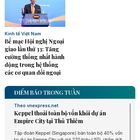
Kinh tế Việt Nam
Bế mạc Hội nghị Ngoại
giao lần thứ 33: Tăng
cường thống nhất hành
động trong hệ thống
các cơ quan đối ngoại
ĐIỂM BÁO TRONG TUẦN
Theo vnexpress.net
Keppel thoái toàn bộ vốn khỏi dự án
Empire City tại Thủ Thiêm
Tập đoàn Keppel (Singapore) bán toàn bộ 40% vốn
tại dự án Empire City với giá 270 triệu USD, chấm dứt