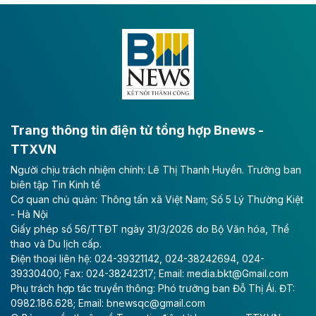
Dự án đầu tư tuyến cao tốc CT.11, đoạn Liêm Tuyền -
Đông A dài khoảng 25,1 km được kỳ vọng sẽ tạo động
lực phát triển kinh tế - xã hội khu vực phía Nam đồng
bằng sông Hồng.
Theo baodautu.vn
ACV rót gần 40 ngàn tỷ đồng vào sân bay
Long Thành
Trang thông tin điện tử tổng hợp Bnews -
TTXVN
Tổng công ty Cảng hàng không Việt Nam - CTCP
Người chịu trách nhiệm chính: Lê Thị Thanh Huyền. Trưởng ban
(ACV) vừa lập kỷ lục mới về lợi nhuận trong quý
biên tập Tin Kinh tế
II/2026.
Cơ quan chủ quản: Thông tấn xã Việt Nam; Số 5 Lý Thường Kiệt
- Hà Nội
Theo baodautu.vn
Giấy phép số 56/TTĐT ngày 31/3/2026 do Bộ Văn hóa, Thể
Vinaconex lập đỉnh doanh thu
thao và Du lịch cấp.
Điện thoại liên hệ: 024-39321142, 024-38242694, 024-
Tổng CTCP Xuất nhập khẩu và Xây dựng Việt Nam
39330400; Fax: 024-38242317; Email: media.bkt@Gmail.com
(Vinaconex) đã khép lại nửa đầu năm với doanh thu
Phụ trách hợp tác truyền thông: Phó trưởng ban Đỗ Thị Ái. ĐT:
thuần gần 7.268 tỷ đồng, tăng 4% so với cùng kỳ và
0982.186.628; Email: bnewsqc@gmail.com
cũng là mức cao nhất lịch sử hoạt động của doanh