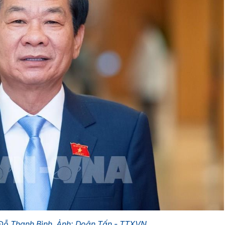
 Đỗ Thanh Bình. Ảnh: Doãn Tấn - TTXVN