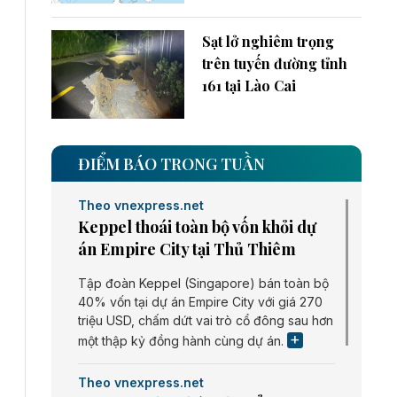
Sạt lở nghiêm trọng
trên tuyến đường tỉnh
161 tại Lào Cai
ĐIỂM BÁO TRONG TUẦN
Theo vnexpress.net
Keppel thoái toàn bộ vốn khỏi dự
án Empire City tại Thủ Thiêm
Tập đoàn Keppel (Singapore) bán toàn bộ
40% vốn tại dự án Empire City với giá 270
triệu USD, chấm dứt vai trò cổ đông sau hơn
một thập kỷ đồng hành cùng dự án.
Theo vnexpress.net