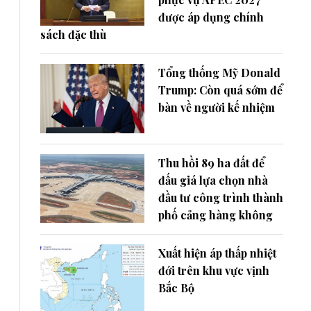
được áp dụng chính
sách đặc thù
Tổng thống Mỹ Donald
Trump: Còn quá sớm để
bàn về người kế nhiệm
Thu hồi 89 ha đất để
đấu giá lựa chọn nhà
đầu tư công trình thành
phố cảng hàng không
Xuất hiện áp thấp nhiệt
đới trên khu vực vịnh
Bắc Bộ