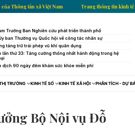
in kinh tế của Thông tấn xã Việt Nam
Trang thông ti
àm Trưởng Ban Nghiên cứu phát triển thành phố
 Ủy ban Thường vụ Quốc hội về công tác nhân sự
ng tàng trữ trái phép vũ khí quân dụng
o lần thứ 33: Tăng cường thống nhất hành động trong hệ
oại
n dịch 90 ngày đêm khám sức khỏe miễn phí
THỊ TRƯỜNG
KINH TẾ SỐ
KINH TẾ XÃ HỘI
PHÂN TÍCH - DỰ B
rưởng Bộ Nội vụ Đỗ