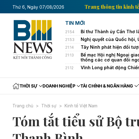
in kinh tế của Thông tấn xã Việt Nam
Trang thông t
Thứ 6, Ngày 07/08/2026
TIN MỚI
Bí thư Thành ủy Cần Thơ l
21:54
Nghị quyết của Quốc hội,
21:53
Tây Ninh phát hiện đối tượ
21:14
Bế mạc Hội nghị Ngoại gia
21:13
thống các cơ quan đối ng
Vĩnh Long phát động Chiế
21:12
THỜI SỰ
DOANH NGHIỆP
TÀI CHÍNH & NGÂN HÀNG
Trang chủ
Thời sự
Kinh tế Việt Nam
Tóm tắt tiểu sử Bộ t
Thanh Bình