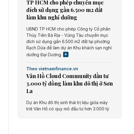
TP HCM cho phép chuyển mục
đích sử dụng gần 6.500 m2 đất
làm khu nghỉ dưỡng
UBND TP HCM cho phép Công ty Cổ phần
Thủy Tiên Bà Rịa - Vũng Tàu chuyển mục
đích sử dụng gần 6.500 m2 đất tại phường
Rạch Dừa để làm dự án Khu khách sạn nghỉ
dưỡng Đại Dương.
Theo vietnamfinance.vn
Vân Hồ Cloud Community đầu tư
3.000 tỷ đồng làm khu đô thị ở Sơn
La
Dự án Khu đô thị sinh thái trị liệu giữa mây
trời Vân Hồ có quy mô đầu tư hơn 3.000 tỷ
đồng do Công ty cổ phần Vân Hồ Cloud
Community thực hiện.