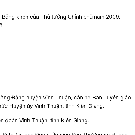
ẻ; Bằng khen của Thủ tướng Chính phủ năm 2009;
8
rường Đảng huyện Vĩnh Thuận, cán bộ Ban Tuyên giáo
ức Huyện ủy Vĩnh Thuận, tinh Kiên Giang.
n đoàn Vĩnh Thuận, tỉnh Kiên Giang.
n, Bí thư huyện Đoàn, Ủy viên Ban Thường vụ Huyện