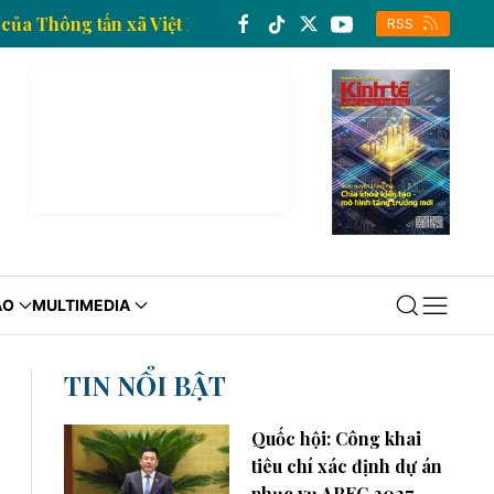
n kinh tế của Thông tấn xã Việt Nam
Trang thông ti
RSS
ÁO
MULTIMEDIA
TIN NỔI BẬT
Quốc hội: Công khai
tiêu chí xác định dự án
phục vụ APEC 2027