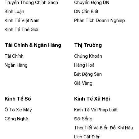
Thành, thời hạn đến 2065.
Truyền Thông Chính Sách
Chuyển Động DN
Bình Luận
DN Cần Biết
Theo baodautu.vn
Kinh Tế Việt Nam
Phân Tích Doanh Nghiệp
Đề xuất hỗ trợ 20.000 tỷ đồng làm cao tốc
Kinh Tế Thế Giới
Thái Nguyên - Lạng Sơn
Tuyến cao tốc Thái Nguyên - Lạng Sơn khi hình thành
Tài Chính & Ngân Hàng
Thị Trường
sẽ trở thành trục giao thông chiến lược, kết nối tỉnh
Thái Nguyên và các tỉnh trung du, miền núi phía Bắc
Tài Chính
Chứng Khoán
với hệ thống cửa khẩu quốc tế tại Lạng Sơn.
Ngân Hàng
Hàng Hoá
Bất Động Sản
Theo baodautu.vn
Giá Vàng
Đề xuất đầu tư 11.500 tỷ đồng xây dựng cao
tốc CT.11 qua Ninh Bình
Kinh Tế Số
Kinh Tế Xã Hội
Dự án đầu tư tuyến cao tốc CT.11, đoạn Liêm Tuyền -
Ô Tô Xe Máy
Kinh Tế Và Pháp Luật
Đông A dài khoảng 25,1 km được kỳ vọng sẽ tạo động
lực phát triển kinh tế - xã hội khu vực phía Nam đồng
Công Nghệ
Đời Sống
bằng sông Hồng.
Thời Tiết Và Biến Đổi Khí Hậu
Lịch Cắt Điện