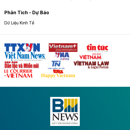
Theo baodautu.vn
ACV rót gần 40 ngàn tỷ đồng vào sân bay
Phân Tích - Dự Báo
Long Thành
Dữ Liệu Kinh Tế
Tổng công ty Cảng hàng không Việt Nam - CTCP
(ACV) vừa lập kỷ lục mới về lợi nhuận trong quý
II/2026.
Theo baodautu.vn
Vinaconex lập đỉnh doanh thu
Tổng CTCP Xuất nhập khẩu và Xây dựng Việt Nam
(Vinaconex) đã khép lại nửa đầu năm với doanh thu
thuần gần 7.268 tỷ đồng, tăng 4% so với cùng kỳ và
cũng là mức cao nhất lịch sử hoạt động của doanh
nghiệp.
Theo baodautu.vn
VNG sớm vượt kế hoạch lợi nhuận năm
CTCP Tập đoàn VNG công bố kết quả quý II với