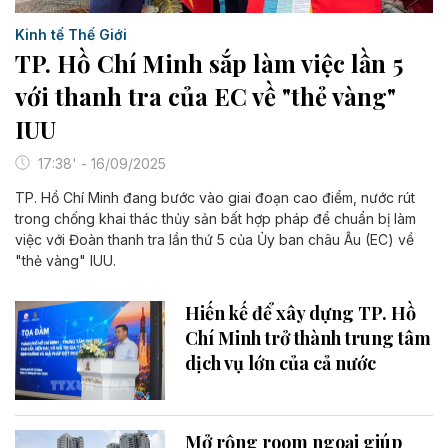
Kinh tế Thế Giới
TP. Hồ Chí Minh sắp làm việc lần 5
với thanh tra của EC về "thẻ vàng"
IUU
17:38' - 16/09/2025
TP. Hồ Chí Minh đang bước vào giai đoạn cao điểm, nước rút
trong chống khai thác thủy sản bất hợp pháp để chuẩn bị làm
việc với Đoàn thanh tra lần thứ 5 của Ủy ban châu Âu (EC) về
"thẻ vàng" IUU.
Hiến kế để xây dựng TP. Hồ
Chí Minh trở thành trung tâm
dịch vụ lớn của cả nước
Mở rộng room ngoại giúp