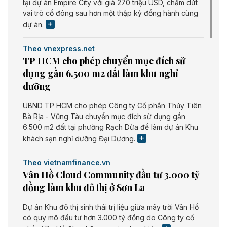
tại dự án Empire City với giá 270 triệu USD, chấm dứt
vai trò cổ đông sau hơn một thập kỷ đồng hành cùng
dự án.
Theo vnexpress.net
TP HCM cho phép chuyển mục đích sử
dụng gần 6.500 m2 đất làm khu nghỉ
dưỡng
UBND TP HCM cho phép Công ty Cổ phần Thủy Tiên
Bà Rịa - Vũng Tàu chuyển mục đích sử dụng gần
6.500 m2 đất tại phường Rạch Dừa để làm dự án Khu
khách sạn nghỉ dưỡng Đại Dương.
Theo vietnamfinance.vn
Vân Hồ Cloud Community đầu tư 3.000 tỷ
đồng làm khu đô thị ở Sơn La
Dự án Khu đô thị sinh thái trị liệu giữa mây trời Vân Hồ
có quy mô đầu tư hơn 3.000 tỷ đồng do Công ty cổ