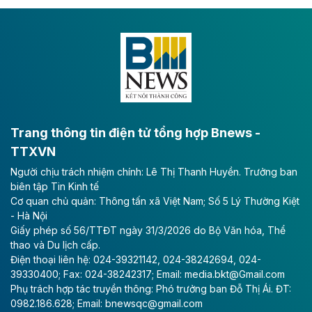
Dự án đầu tư tuyến cao tốc CT.11, đoạn Liêm Tuyền -
Đông A dài khoảng 25,1 km được kỳ vọng sẽ tạo động
lực phát triển kinh tế - xã hội khu vực phía Nam đồng
bằng sông Hồng.
Theo baodautu.vn
ACV rót gần 40 ngàn tỷ đồng vào sân bay
Long Thành
Trang thông tin điện tử tổng hợp Bnews -
TTXVN
Tổng công ty Cảng hàng không Việt Nam - CTCP
Người chịu trách nhiệm chính: Lê Thị Thanh Huyền. Trưởng ban
(ACV) vừa lập kỷ lục mới về lợi nhuận trong quý
biên tập Tin Kinh tế
II/2026.
Cơ quan chủ quản: Thông tấn xã Việt Nam; Số 5 Lý Thường Kiệt
- Hà Nội
Theo baodautu.vn
Giấy phép số 56/TTĐT ngày 31/3/2026 do Bộ Văn hóa, Thể
Vinaconex lập đỉnh doanh thu
thao và Du lịch cấp.
Điện thoại liên hệ: 024-39321142, 024-38242694, 024-
Tổng CTCP Xuất nhập khẩu và Xây dựng Việt Nam
39330400; Fax: 024-38242317; Email: media.bkt@Gmail.com
(Vinaconex) đã khép lại nửa đầu năm với doanh thu
Phụ trách hợp tác truyền thông: Phó trưởng ban Đỗ Thị Ái. ĐT:
thuần gần 7.268 tỷ đồng, tăng 4% so với cùng kỳ và
0982.186.628; Email: bnewsqc@gmail.com
cũng là mức cao nhất lịch sử hoạt động của doanh