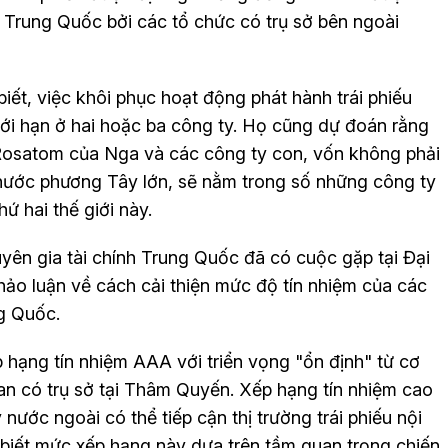
ịa Trung Quốc bởi các tổ chức có trụ sở bên ngoài
iết, việc khôi phục hoạt động phát hành trái phiếu
iới hạn ở hai hoặc ba công ty. Họ cũng dự đoán rằng
Rosatom của Nga và các công ty con, vốn không phải
 nước phương Tây lớn, sẽ nằm trong số những công ty
hứ hai thế giới này.
ên gia tài chính Trung Quốc đã có cuộc gặp tại Đại
ảo luận về cách cải thiện mức độ tín nhiệm của các
g Quốc.
ạng tín nhiệm AAA với triển vọng "ổn định" từ cơ
 có trụ sở tại Thâm Quyến. Xếp hạng tín nhiệm cao
 nước ngoài có thể tiếp cận thị trường trái phiếu nội
iết mức xếp hạng này dựa trên tầm quan trọng chiến