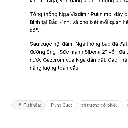
kinh tế Nga, vốn đang bị ảnh hưởng bởi cá
Tổng thống Nga Vladimir Putin mới đây đ
Bình tại Bắc Kinh, và cho biết mối quan 
có".
Sau cuộc hội đàm, Nga thông báo đã đạt
đường ống "Sức mạnh Siberia 2" vốn đã đ
nước Gazprom của Nga dẫn dắt. Các nhà p
năng lượng toàn cầu.
Từ khóa:
Trung Quốc
thị trường trái phiếu