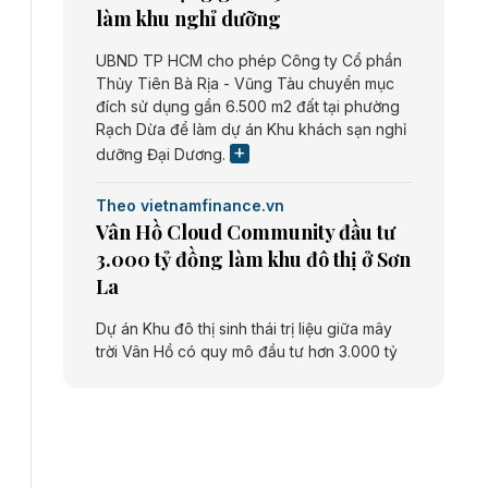
làm khu nghỉ dưỡng
UBND TP HCM cho phép Công ty Cổ phần
Thủy Tiên Bà Rịa - Vũng Tàu chuyển mục
đích sử dụng gần 6.500 m2 đất tại phường
Rạch Dừa để làm dự án Khu khách sạn nghỉ
dưỡng Đại Dương.
Theo vietnamfinance.vn
Vân Hồ Cloud Community đầu tư
3.000 tỷ đồng làm khu đô thị ở Sơn
La
Dự án Khu đô thị sinh thái trị liệu giữa mây
trời Vân Hồ có quy mô đầu tư hơn 3.000 tỷ
đồng do Công ty cổ phần Vân Hồ Cloud
Community thực hiện.
Theo vietnamfinance.vn
Năng lượng môi trường Bắc Giang