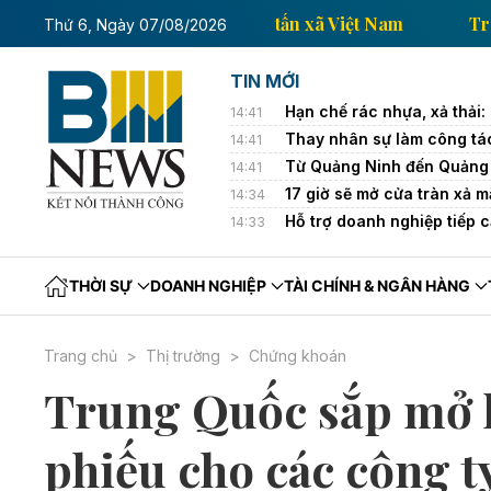
Trang thông tin kinh tế của Thông tấn xã Việt Nam
Thứ 6, Ngày 07/08/2026
TIN MỚI
Hạn chế rác nhựa, xả thải:
14:41
Thay nhân sự làm công tá
14:41
Từ Quảng Ninh đến Quảng T
14:41
17 giờ sẽ mở cửa tràn xả mặ
14:34
Hỗ trợ doanh nghiệp tiếp c
14:33
THỜI SỰ
DOANH NGHIỆP
TÀI CHÍNH & NGÂN HÀNG
Trang chủ
Thị trường
Chứng khoán
Trung Quốc sắp mở lạ
phiếu cho các công t