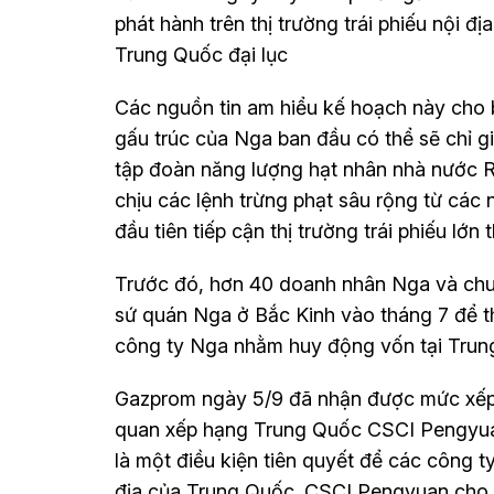
phát hành trên thị trường trái phiếu nội đ
Trung Quốc đại lục
Các nguồn tin am hiểu kế hoạch này cho b
gấu trúc của Nga ban đầu có thể sẽ chỉ g
tập đoàn năng lượng hạt nhân nhà nước 
chịu các lệnh trừng phạt sâu rộng từ các
đầu tiên tiếp cận thị trường trái phiếu lớn t
Trước đó, hơn 40 doanh nhân Nga và chuy
sứ quán Nga ở Bắc Kinh vào tháng 7 để th
công ty Nga nhằm huy động vốn tại Trun
Gazprom ngày 5/9 đã nhận được mức xếp h
quan xếp hạng Trung Quốc CSCI Pengyuan
là một điều kiện tiên quyết để các công ty
địa của Trung Quốc. CSCI Pengyuan cho b