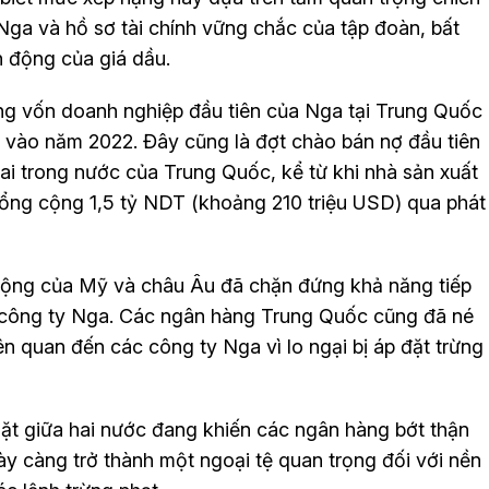
ga và hồ sơ tài chính vững chắc của tập đoàn, bất
ến động của giá dầu.
ộng vốn doanh nghiệp đầu tiên của Nga tại Trung Quốc
 ra vào năm 2022. Đây cũng là đợt chào bán nợ đầu tiên
hai trong nước của Trung Quốc, kể từ khi nhà sản xuất
ng cộng 1,5 tỷ NDT (khoảng 210 triệu USD) qua phát
 rộng của Mỹ và châu Âu đã chặn đứng khả năng tiếp
ác công ty Nga. Các ngân hàng Trung Quốc cũng đã né
iên quan đến các công ty Nga vì lo ngại bị áp đặt trừng
ặt giữa hai nước đang khiến các ngân hàng bớt thận
y càng trở thành một ngoại tệ quan trọng đối với nền