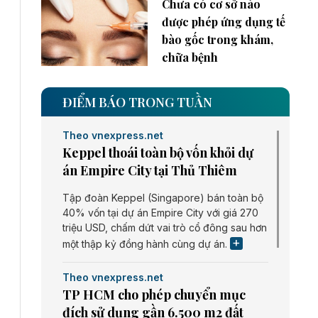
Chưa có cơ sở nào
được phép ứng dụng tế
bào gốc trong khám,
chữa bệnh
ĐIỂM BÁO TRONG TUẦN
Theo vnexpress.net
Keppel thoái toàn bộ vốn khỏi dự
án Empire City tại Thủ Thiêm
Tập đoàn Keppel (Singapore) bán toàn bộ
40% vốn tại dự án Empire City với giá 270
triệu USD, chấm dứt vai trò cổ đông sau hơn
một thập kỷ đồng hành cùng dự án.
Theo vnexpress.net
TP HCM cho phép chuyển mục
đích sử dụng gần 6.500 m2 đất