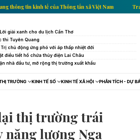
Trang thông tin kinh tế của Thông tấn xã Việt Nam
 Lời giải xanh cho du lịch Cần Thơ
c thi Tuyên Quang
rị chủ động ứng phó với áp thấp nhiệt đới
t điều tiết hồ chứa thủy điện Lai Châu ​
ận nhà đầu tư, mở rộng thị trường xuất khẩu
THỊ TRƯỜNG
KINH TẾ SỐ
KINH TẾ XÃ HỘI
PHÂN TÍCH - DỰ B
i thị trường trái
y năng lượng Nga