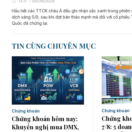
13:11' - 05/09/2025
Hầu hết các TTCK châu Á đều ghi nhận sắc xanh trong phiên 
dịch sáng 5/9, sau khi đợt bán tháo mạnh mẽ đối với cổ phiếu
Quốc đã chững lại.
TIN CÙNG CHUYÊN MỤC
Chứng khoán
Chứng khoán
Chứng kho
Chứng khoán hôm nay:
7/8: 5 doa
Khuyến nghị mua DMX,