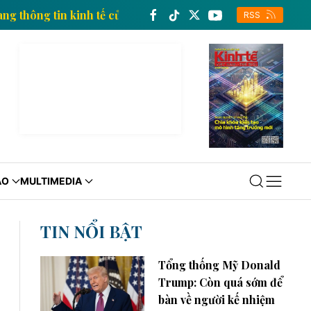
Trang thông tin kinh tế của Thông tấn xã Việt Nam
RSS
ÁO
MULTIMEDIA
TIN NỔI BẬT
Tổng thống Mỹ Donald
Trump: Còn quá sớm để
bàn về người kế nhiệm