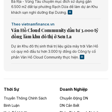
Bà Rịa - Vũng Tàu chuyển mục đích sử dụng gần
6.500 m2 đất tại phường Rạch Dừa để làm dự án Khu
khách sạn nghỉ dưỡng Đại Dương.
Theo vietnamfinance.vn
Vân Hồ Cloud Community đầu tư 3.000 tỷ
đồng làm khu đô thị ở Sơn La
Dự án Khu đô thị sinh thái trị liệu giữa mây trời Vân Hồ
có quy mô đầu tư hơn 3.000 tỷ đồng do Công ty cổ
phần Vân Hồ Cloud Community thực hiện.
Theo vietnamfinance.vn
Năng lượng môi trường Bắc Giang đầu tư
nhà máy điện rác 1.866 tỷ đồng
Thời Sự
Doanh Nghiệp
Dự án Nhà máy xử lý rác và phát điện Bắc Giang do
Công ty TNHH Năng lượng môi trường Bắc Giang làm
Truyền Thông Chính Sách
Chuyển Động DN
chủ đầu tư, có tổng mức đầu tư 1.866 tỷ đồng.
Bình Luận
DN Cần Biết