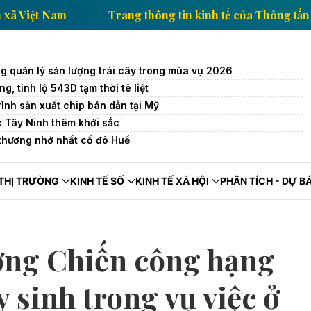
 của Thông tấn xã Việt Nam
Trang thông tin kinh tế
 quản lý sản lượng trái cây trong mùa vụ 2026
g, tỉnh lộ 543D tạm thời tê liệt
trình sản xuất chip bán dẫn tại Mỹ
c Tây Ninh thêm khởi sắc
hương nhớ nhất cố đô Huế
THỊ TRƯỜNG
KINH TẾ SỐ
KINH TẾ XÃ HỘI
PHÂN TÍCH - DỰ B
ơng Chiến công hạng
y sinh trong vụ việc ở