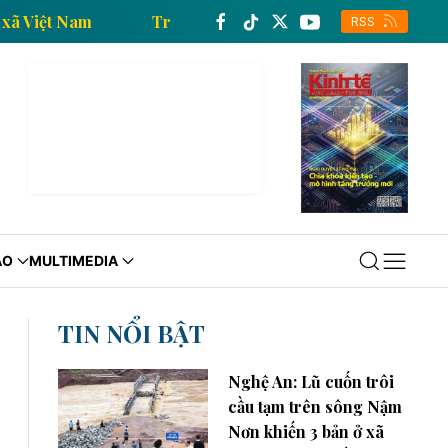
 của Thông tấn xã Việt Nam
Trang thông tin kinh tế 
RSS
ÁO
MULTIMEDIA
TIN NỔI BẬT
Nghệ An: Lũ cuốn trôi
cầu tạm trên sông Nậm
Nơn khiến 3 bản ở xã