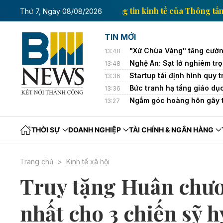
Trang thông tin kinh tế
Thứ 7, Ngày 08/08/2026
TIN MỚI
"Xứ Chùa Vàng" tăng cường
13:48
Nghệ An: Sạt lở nghiêm trọn
13:48
Startup tái định hình quy 
13:36
Bức tranh hạ tầng giáo dụ
13:36
Ngắm góc hoàng hôn gây t
13:27
THỜI SỰ
DOANH NGHIỆP
TÀI CHÍNH & NGÂN HÀNG
Trang chủ
Kinh tế xã hội
Truy tặng Huân chư
nhất cho 3 chiến sỹ h