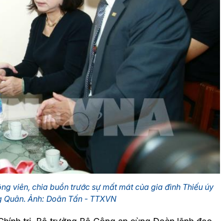
g viên, chia buồn trước sự mất mát của gia đình Thiếu úy
 Quân. Ảnh: Doãn Tấn - TTXVN