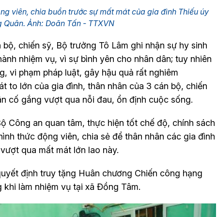
g viên, chia buồn trước sự mất mát của gia đình Thiếu úy
 Quân. Ảnh: Doãn Tấn - TTXVN
n bộ, chiến sỹ, Bộ trưởng Tô Lâm ghi nhận sự hy sinh
hành nhiệm vụ, vì sự bình yên cho nhân dân; tuy nhiên
, vi phạm pháp luật, gây hậu quả rất nghiêm
t to lớn của gia đình, thân nhân của 3 cán bộ, chiến
n cố gắng vượt qua nỗi đau, ổn định cuộc sống.
ộ Công an quan tâm, thực hiện tốt chế độ, chính sách
hình thức động viên, chia sẻ để thân nhân các gia đình
vượt qua mất mát lớn lao này.
 quyết định truy tặng Huân chương Chiến công hạng
g khi làm nhiệm vụ tại xã Đồng Tâm.