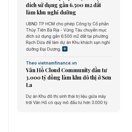
đích sử dụng gần 6.500 m2 đất
làm khu nghỉ dưỡng
UBND TP HCM cho phép Công ty Cổ phần
Thủy Tiên Bà Rịa - Vũng Tàu chuyển mục
đích sử dụng gần 6.500 m2 đất tại phường
Rạch Dừa để làm dự án Khu khách sạn nghỉ
dưỡng Đại Dương.
Theo vietnamfinance.vn
Vân Hồ Cloud Community đầu tư
3.000 tỷ đồng làm khu đô thị ở Sơn
La
Dự án Khu đô thị sinh thái trị liệu giữa mây
trời Vân Hồ có quy mô đầu tư hơn 3.000 tỷ
đồng do Công ty cổ phần Vân Hồ Cloud
Community thực hiện.
Theo vietnamfinance.vn