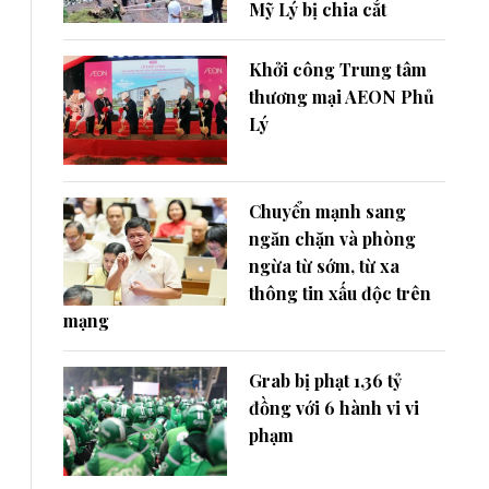
Mỹ Lý bị chia cắt
Khởi công Trung tâm
thương mại AEON Phủ
Lý
Chuyển mạnh sang
ngăn chặn và phòng
ngừa từ sớm, từ xa
thông tin xấu độc trên
mạng
Grab bị phạt 1,36 tỷ
đồng với 6 hành vi vi
phạm