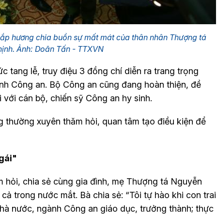
hắp hương chia buồn sự mất mát của thân nhân Thượng tá
ịnh. Ảnh: Doãn Tấn - TTXVN
 tang lễ, truy điệu 3 đồng chí diễn ra trang trọng
nh Công an. Bộ Công an cũng đang hoàn thiện, đề
i với cán bộ, chiến sỹ Công an hy sinh.
g thường xuyên thăm hỏi, quan tâm tạo điều kiện để
gái"
 hỏi, chia sẻ cùng gia đình, mẹ Thượng tá Nguyễn
cả trong nước mắt. Bà chia sẻ: “Tôi tự hào khi con trai
hà nước, ngành Công an giáo dục, trưởng thành; thực