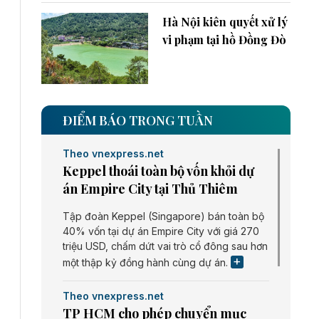
Hà Nội kiên quyết xử lý
vi phạm tại hồ Đồng Đò
ĐIỂM BÁO TRONG TUẦN
Theo vnexpress.net
Keppel thoái toàn bộ vốn khỏi dự
án Empire City tại Thủ Thiêm
Tập đoàn Keppel (Singapore) bán toàn bộ
40% vốn tại dự án Empire City với giá 270
triệu USD, chấm dứt vai trò cổ đông sau hơn
một thập kỷ đồng hành cùng dự án.
Theo vnexpress.net
TP HCM cho phép chuyển mục