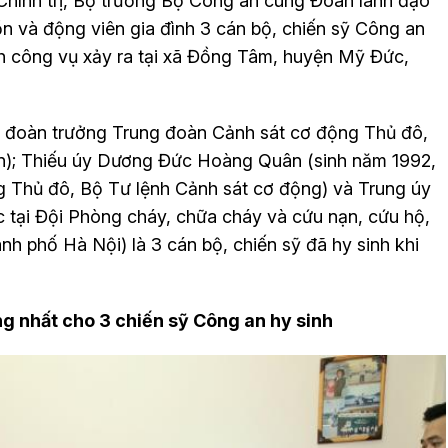
Chính trị, Bộ trưởng Bộ Công an cùng Đoàn lãnh đạo
ồn và động viên gia đình 3 cán bộ, chiến sỹ Công an
nh công vụ xảy ra tại xã Đồng Tâm, huyện Mỹ Đức,
 đoàn trưởng Trung đoàn Cảnh sát cơ động Thủ đô,
n); Thiếu úy Dương Đức Hoàng Quân (sinh năm 1992,
g Thủ đô, Bộ Tư lệnh Cảnh sát cơ động) và Trung úy
tại Đội Phòng cháy, chữa cháy và cứu nạn, cứu hộ,
 phố Hà Nội) là 3 cán bộ, chiến sỹ đã hy sinh khi
 nhất cho 3 chiến sỹ Công an hy sinh