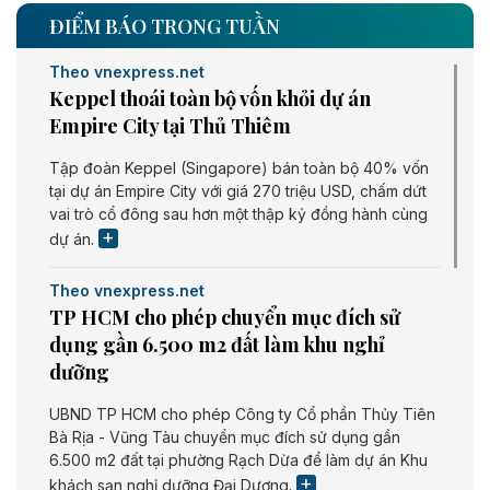
ĐIỂM BÁO TRONG TUẦN
Theo vnexpress.net
Keppel thoái toàn bộ vốn khỏi dự án
Empire City tại Thủ Thiêm
Tập đoàn Keppel (Singapore) bán toàn bộ 40% vốn
tại dự án Empire City với giá 270 triệu USD, chấm dứt
vai trò cổ đông sau hơn một thập kỷ đồng hành cùng
dự án.
Theo vnexpress.net
TP HCM cho phép chuyển mục đích sử
dụng gần 6.500 m2 đất làm khu nghỉ
dưỡng
UBND TP HCM cho phép Công ty Cổ phần Thủy Tiên
Bà Rịa - Vũng Tàu chuyển mục đích sử dụng gần
6.500 m2 đất tại phường Rạch Dừa để làm dự án Khu
khách sạn nghỉ dưỡng Đại Dương.