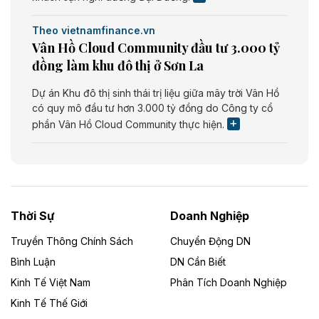
Theo vietnamfinance.vn
Vân Hồ Cloud Community đầu tư 3.000 tỷ
đồng làm khu đô thị ở Sơn La
Dự án Khu đô thị sinh thái trị liệu giữa mây trời Vân Hồ
có quy mô đầu tư hơn 3.000 tỷ đồng do Công ty cổ
phần Vân Hồ Cloud Community thực hiện.
Theo vietnamfinance.vn
Năng lượng môi trường Bắc Giang đầu tư
nhà máy điện rác 1.866 tỷ đồng
Thời Sự
Doanh Nghiệp
Dự án Nhà máy xử lý rác và phát điện Bắc Giang do
Công ty TNHH Năng lượng môi trường Bắc Giang làm
Truyền Thông Chính Sách
Chuyển Động DN
chủ đầu tư, có tổng mức đầu tư 1.866 tỷ đồng.
Bình Luận
DN Cần Biết
Kinh Tế Việt Nam
Phân Tích Doanh Nghiệp
Theo vietnamfinance.vn
Đức Long Gia Lai mở rộng ‘hệ sinh thái’
Kinh Tế Thế Giới