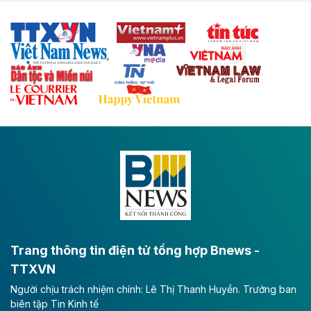
sẽ trở thành trục giao thông chiến lược, kết nối tỉnh
Thái Nguyên và các tỉnh trung du, miền núi phía Bắc
với hệ thống cửa khẩu quốc tế tại Lạng Sơn.
Theo baodautu.vn
Đề xuất đầu tư 11.500 tỷ đồng xây dựng cao
tốc CT.11 qua Ninh Bình
Dự án đầu tư tuyến cao tốc CT.11, đoạn Liêm Tuyền -
Đông A dài khoảng 25,1 km được kỳ vọng sẽ tạo động
lực phát triển kinh tế - xã hội khu vực phía Nam đồng
bằng sông Hồng.
Theo baodautu.vn
ACV rót gần 40 ngàn tỷ đồng vào sân bay
Long Thành
Trang thông tin điện tử tổng hợp Bnews -
TTXVN
Tổng công ty Cảng hàng không Việt Nam - CTCP
Người chịu trách nhiệm chính: Lê Thị Thanh Huyền. Trưởng ban
(ACV) vừa lập kỷ lục mới về lợi nhuận trong quý
biên tập Tin Kinh tế
II/2026.