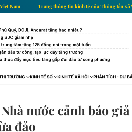
hông tấn xã Việt Nam
Trang thông tin kinh tế của T
Phú Quý, DOJI, Ancarat tăng bao nhiêu?
ng SJC giảm nhẹ
 trung tâm tăng 125 đồng chỉ trong một tuần
ân đầu tư công, tạo lực đẩy tăng trưởng
a thúc đẩy mục tiêu tăng gấp đôi đầu tư song phương
THỊ TRƯỜNG
KINH TẾ SỐ
KINH TẾ XÃ HỘI
PHÂN TÍCH - DỰ B
 Nhà nước cảnh báo giả
̀a đảo