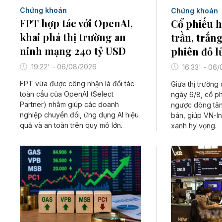
Chứng khoán
Chứng khoán
FPT hợp tác với OpenAI,
Cổ phiếu 
khai phá thị trường an
trần, trắn
ninh mạng 240 tỷ USD
phiên đỏ l
19:22' - 06/08/2026
16:33' - 06
FPT vừa được công nhận là đối tác
Giữa thị trường
toàn cầu của OpenAI (Select
ngày 6/8, cổ p
Partner) nhằm giúp các doanh
ngược dòng tăn
nghiệp chuyển đổi, ứng dụng AI hiệu
bán, giúp VN-I
quả và an toàn trên quy mô lớn.
xanh hy vọng.