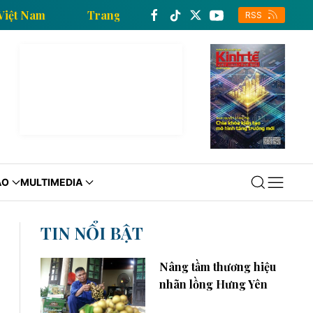
hông tấn xã Việt Nam
Trang thông tin kinh tế của Th
RSS
ÁO
MULTIMEDIA
TIN NỔI BẬT
Nâng tầm thương hiệu
nhãn lồng Hưng Yên