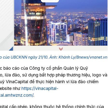
o của UBCKNN ngày 21/10. Ảnh: Khánh Ly/Bnews/vnanet.vn
 báo cáo của Công ty cổ phần Quản lý Quỹ
ạo, lừa đảo, sử dụng bất hợp pháp thương hiệu, logo và
ỹ VinaCapital để thực hiện hành vi lừa đảo chiếm
website như
https://vinacapital-
ital.amtwznz.com/
.
ital cấp phép, không thuộc hệ thống chính thức của