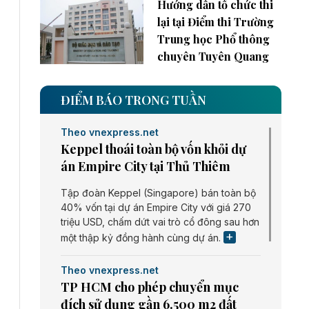
Hướng dẫn tổ chức thi
lại tại Điểm thi Trường
Trung học Phổ thông
chuyên Tuyên Quang
ĐIỂM BÁO TRONG TUẦN
Theo vnexpress.net
Keppel thoái toàn bộ vốn khỏi dự
án Empire City tại Thủ Thiêm
Tập đoàn Keppel (Singapore) bán toàn bộ
40% vốn tại dự án Empire City với giá 270
triệu USD, chấm dứt vai trò cổ đông sau hơn
một thập kỷ đồng hành cùng dự án.
Theo vnexpress.net
TP HCM cho phép chuyển mục
đích sử dụng gần 6.500 m2 đất