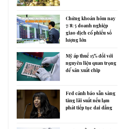
Chứng khoán hôm nay
7/8: 5 doanh nghiệp
giao dịch cổ phiếu số
lượng lớn
Mỹ áp thuế 15% đối với
nguyên liệu quan trọng
để sản xuất chip
Fed cảnh báo sẵn sàng
tăng lãi suất nếu lạm
phát tiếp tục dai dẳng