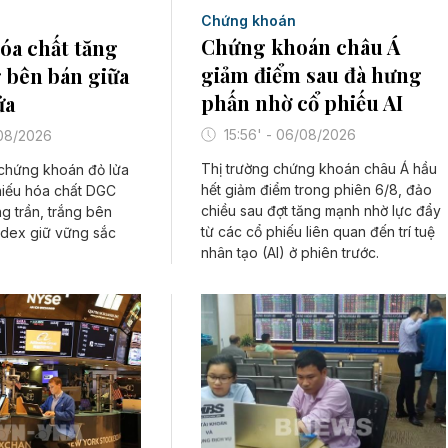
Chứng khoán
Chứng khoán châu Á
hóa chất tăng
giảm điểm sau đà hưng
g bên bán giữa
phấn nhờ cổ phiếu AI
ửa
15:56' - 06/08/2026
/08/2026
Thị trường chứng khoán châu Á hầu
 chứng khoán đỏ lửa
hết giảm điểm trong phiên 6/8, đảo
hiếu hóa chất DGC
chiều sau đợt tăng mạnh nhờ lực đẩy
g trần, trắng bên
từ các cổ phiếu liên quan đến trí tuệ
ndex giữ vững sắc
nhân tạo (AI) ở phiên trước.