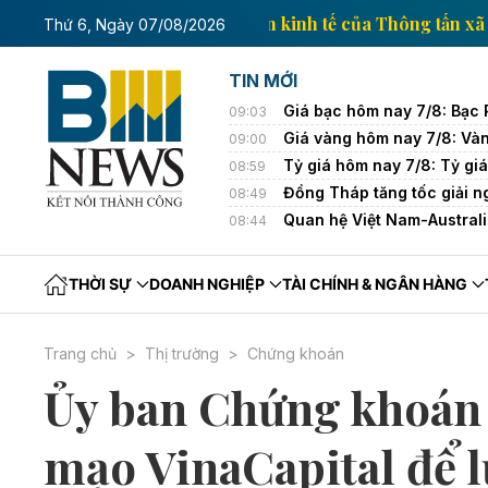
Trang thông tin kinh tế của T
Thứ 6, Ngày 07/08/2026
TIN MỚI
Giá bạc hôm nay 7/8: Bạc 
09:03
Giá vàng hôm nay 7/8: Và
09:00
Tỷ giá hôm nay 7/8: Tỷ giá
08:59
Đồng Tháp tăng tốc giải ng
08:49
Quan hệ Việt Nam-Australi
08:44
THỜI SỰ
DOANH NGHIỆP
TÀI CHÍNH & NGÂN HÀNG
Trang chủ
Thị trường
Chứng khoán
Ủy ban Chứng khoán
mạo VinaCapital để lư