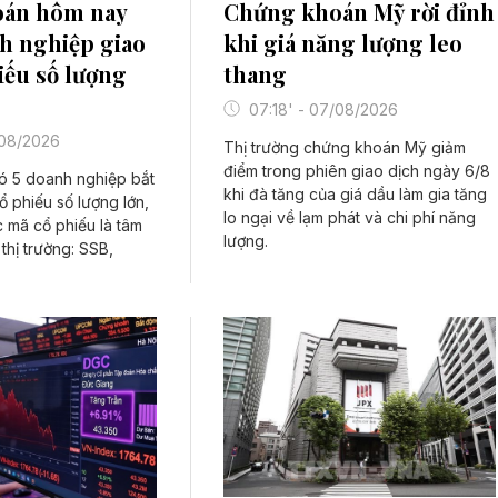
án hôm nay
Chứng khoán Mỹ rời đỉnh
nh nghiệp giao
khi giá năng lượng leo
iếu số lượng
thang
07:18' - 07/08/2026
/08/2026
Thị trường chứng khoán Mỹ giảm
điểm trong phiên giao dịch ngày 6/8
ó 5 doanh nghiệp bắt
khi đà tăng của giá dầu làm gia tăng
ổ phiếu số lượng lớn,
lo ngại về lạm phát và chi phí năng
 mã cổ phiếu là tâm
lượng.
thị trường: SSB,