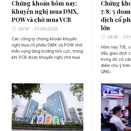
Chứng kho
Chứng khoán hôm nay:
7/8: 5 doa
Khuyến nghị mua DMX,
dịch cổ ph
POW và chờ mua VCB
lớn
08:19' - 07/08/2026
08:18' - 07
Các công ty chứng khoán khuyến
nghị mua cổ phiếu DMX và POW nhờ
Hôm nay 7/8, c
triển vọng tăng trưởng tích cực, trong
đầu giao dịch c
khi VCB được khuyến nghị chờ mua.
trong đó có các
điểm chú ý trên 
QNS...