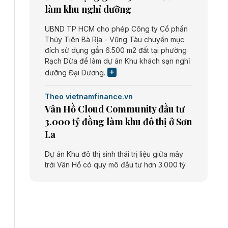
làm khu nghỉ dưỡng
UBND TP HCM cho phép Công ty Cổ phần
Thủy Tiên Bà Rịa - Vũng Tàu chuyển mục
đích sử dụng gần 6.500 m2 đất tại phường
Rạch Dừa để làm dự án Khu khách sạn nghỉ
dưỡng Đại Dương.
Theo vietnamfinance.vn
Vân Hồ Cloud Community đầu tư
3.000 tỷ đồng làm khu đô thị ở Sơn
La
Dự án Khu đô thị sinh thái trị liệu giữa mây
trời Vân Hồ có quy mô đầu tư hơn 3.000 tỷ
đồng do Công ty cổ phần Vân Hồ Cloud
Community thực hiện.
Theo vietnamfinance.vn
Năng lượng môi trường Bắc Giang